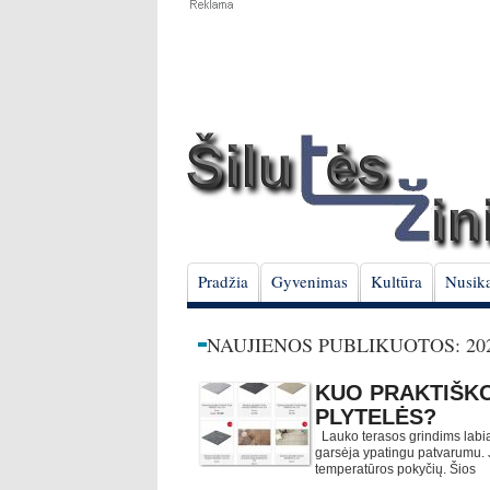
Pradžia
Gyvenimas
Kultūra
Nusika
NAUJIENOS PUBLIKUOTOS: 202
KUO PRAKTIŠK
PLYTELĖS?
Lauko terasos grindims labia
garsėja ypatingu patvarumu. Jo
temperatūros pokyčių. Šios