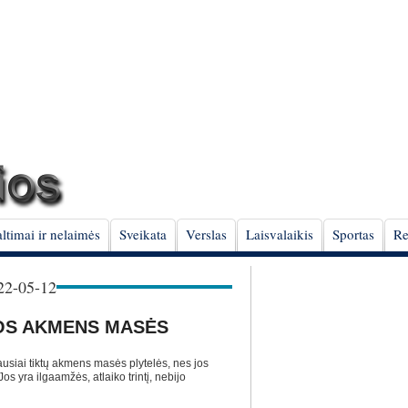
ltimai ir nelaimės
Sveikata
Verslas
Laisvalaikis
Sportas
Re
2-05-12
OS AKMENS MASĖS
usiai tiktų akmens masės plytelės, nes jos
s yra ilgaamžės, atlaiko trintį, nebijo