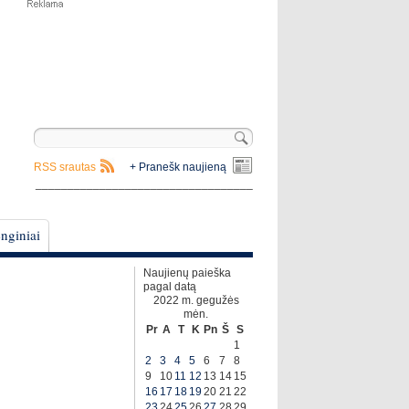
RSS srautas
+ Pranešk naujieną
__________________________________
nginiai
Naujienų paieška
pagal datą
2022 m. gegužės
mėn.
Pr
A
T
K
Pn
Š
S
1
2
3
4
5
6
7
8
9
10
11
12
13
14
15
16
17
18
19
20
21
22
23
24
25
26
27
28
29