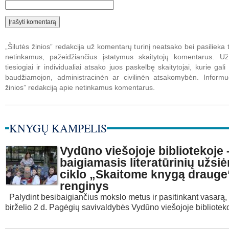
„Šilutės žinios” redakcija už komentarų turinį neatsako bei pasilieka t
netinkamus, pažeidžiančius įstatymus skaitytojų komentarus. U
tiesiogiai ir individualiai atsako juos paskelbę skaitytojai, kurie gali 
baudžiamojon, administracinėn ar civilinėn atsakomybėn. Informuo
žinios” redakciją apie netinkamus komentarus.
KNYGŲ KAMPELIS
Vydūno viešojoje bibliotekoje 
baigiamasis literatūrinių užs
ciklo „Skaitome knygą drauge
renginys
Palydint besibaigiančius mokslo metus ir pasitinkant vasarą,
birželio 2 d. Pagėgių savivaldybės Vydūno viešojoje bibliotek