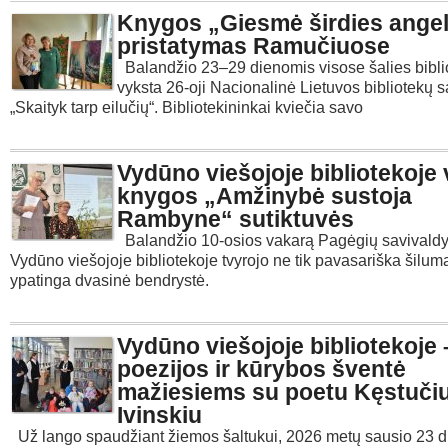
Knygos „Giesmė širdies ange
pristatymas Ramučiuose
Balandžio 23–29 dienomis visose šalies bibl
vyksta 26-oji Nacionalinė Lietuvos bibliotekų s
„Skaityk tarp eilučių“. Bibliotekininkai kviečia savo
Vydūno viešojoje bibliotekoje
knygos „Amžinybė sustoja
Rambyne“ sutiktuvės
Balandžio 10-osios vakarą Pagėgių savivald
Vydūno viešojoje bibliotekoje tvyrojo ne tik pavasariška šiluma,
ypatinga dvasinė bendrystė.
Vydūno viešojoje bibliotekoje 
poezijos ir kūrybos šventė
mažiesiems su poetu Kęstuči
Ivinskiu
Už lango spaudžiant žiemos šaltukui, 2026 metų sausio 23 d