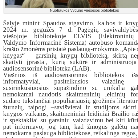
Nuotraukos Vydūno viešosios bibliotekos
Šalyje minint Spaudos atgavimo, kalbos ir knyg
2024 m. gegužės 7 d. Pagėgių savivaldybė
viešojoje bibliotekoje ELVIS (Elektroninių
Valdymo Informacinė Sistema) autobuso komand
krašto žmonėms pristatė paslaugą-mokymus „Apie s
knygas“ – garsinių knygų biblioteką, skirtą ne
skaityti įprastai, kurią sukūrė ir administruoj
audiosensorinė biblioteka (LAB).
Viešnios iš audiosensorinės bibliotekos iš
informatyviai, pasitelkusios vaizdinę m
susirinkusiuosius supažindino su unikalia g
nemokamai naudotis skaitmeninių leidinių fo
sudaro tūkstančiai populiariausių grožinės literatū
žurnalų, taipogi –savišvietai ir studijoms skirti 
knygos vaikams, skaitmeniniai leidiniai Brailio raš
ir spektakliai su garsiniu vaizdavimu bei kiti kūri
pat informavo, jog tam, kad žmogus galėtų nau
nemokama paslauga bibliotekose, reikalinga regos,