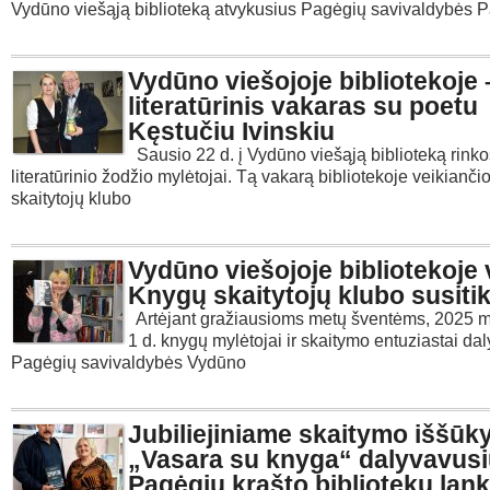
Vydūno viešąją biblioteką atvykusius Pagėgių savivaldybės 
Vydūno viešojoje bibliotekoje 
literatūrinis vakaras su poetu
Kęstučiu Ivinskiu
Sausio 22 d. į Vydūno viešąją biblioteką rinko
literatūrinio žodžio mylėtojai. Tą vakarą bibliotekoje veikianč
skaitytojų klubo
Vydūno viešojoje bibliotekoje
Knygų skaitytojų klubo susiti
Artėjant gražiausioms metų šventėms, 2025 m
1 d. knygų mylėtojai ir skaitymo entuziastai da
Pagėgių savivaldybės Vydūno
Jubiliejiniame skaitymo iššūky
„Vasara su knyga“ dalyvavusi
Pagėgių krašto bibliotekų lank