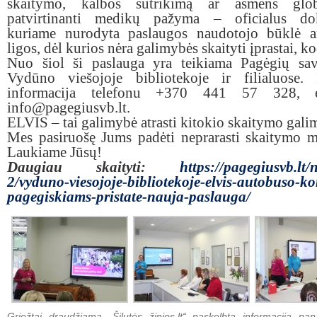
skaitymo, kalbos sutrikimą ar asmens glob
patvirtinanti medikų pažyma – oficialus do
kuriame nurodyta paslaugos naudotojo būklė ar
ligos, dėl kurios nėra galimybės skaityti įprastai, ko
Nuo šiol ši paslauga yra teikiama Pagėgių sav
Vydūno viešojoje bibliotekoje ir filialuose. 
informacija telefonu +370 441 57 328, e
info@pagegiusvb.lt.
ELVIS – tai galimybė atrasti kitokio skaitymo gali
Mes pasiruošę Jums padėti neprarasti skaitymo 
Laukiame Jūsų!
Daugiau skaityti:
https://pagegiusvb.lt/
2/vyduno-viesojoje-bibliotekoje-elvis-autobuso-
pagegiskiams-pristate-nauja-paslauga/
Griežtai draudžiama „Šilutės žinios.lt“ paskelbtą informaciją pan