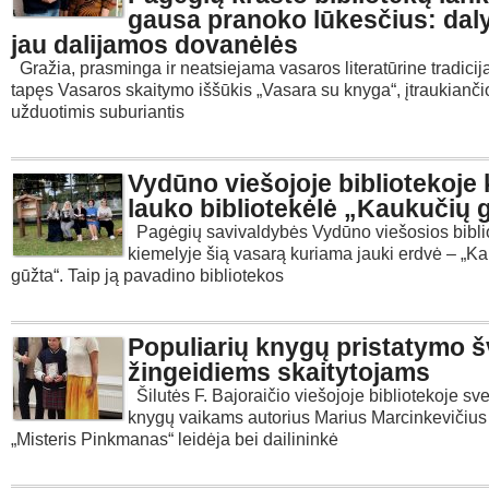
gausa pranoko lūkesčius: dal
jau dalijamos dovanėlės
Gražia, prasminga ir neatsiejama vasaros literatūrine tradicij
tapęs Vasaros skaitymo iššūkis „Vasara su knyga“, įtraukianč
užduotimis suburiantis
Vydūno viešojoje bibliotekoje
lauko bibliotekėlė „Kaukučių 
Pagėgių savivaldybės Vydūno viešosios bibli
kiemelyje šią vasarą kuriama jauki erdvė – „K
gūžta“. Taip ją pavadino bibliotekos
Populiarių knygų pristatymo 
žingeidiems skaitytojams
Šilutės F. Bajoraičio viešojoje bibliotekoje sv
knygų vaikams autorius Marius Marcinkevičius i
„Misteris Pinkmanas“ leidėja bei dailininkė