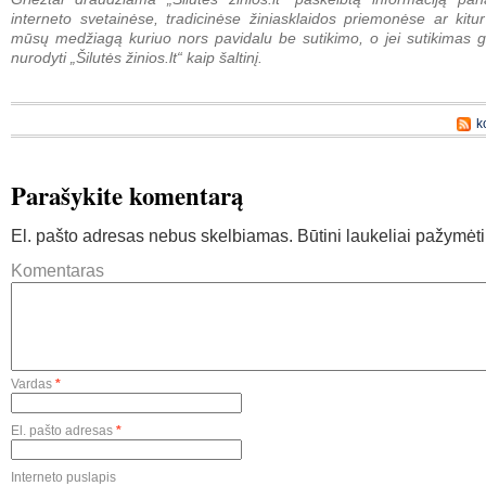
interneto svetainėse, tradicinėse žiniasklaidos priemonėse ar kitur
mūsų medžiagą kuriuo nors pavidalu be sutikimo, o jei sutikimas g
nurodyti „Šilutės žinios.lt“ kaip šaltinį.
k
Parašykite komentarą
El. pašto adresas nebus skelbiamas.
Būtini laukeliai pažymėt
Komentaras
Vardas
*
El. pašto adresas
*
Interneto puslapis