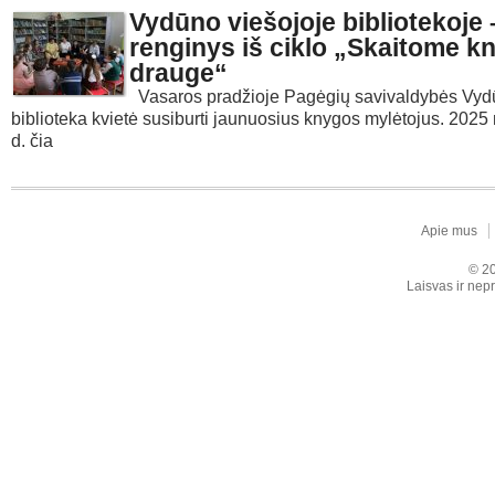
Vydūno viešojoje bibliotekoje 
renginys iš ciklo „Skaitome k
drauge“
Vasaros pradžioje Pagėgių savivaldybės Vydū
biblioteka kvietė susiburti jaunuosius knygos mylėtojus. 2025 
d. čia
Apie mus
© 20
Laisvas ir nepr