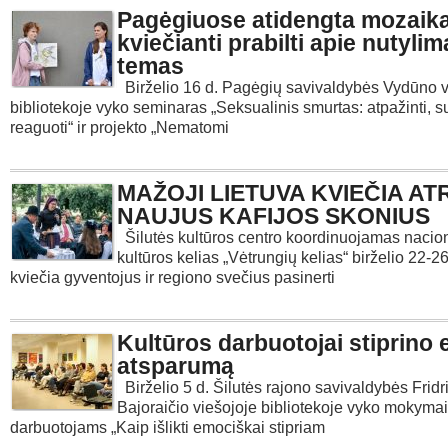
Pagėgiuose atidengta mozaika
kviečianti prabilti apie nutyli
temas
Birželio 16 d. Pagėgių savivaldybės Vydūno v
bibliotekoje vyko seminaras „Seksualinis smurtas: atpažinti, su
reaguoti“ ir projekto „Nematomi
MAŽOJI LIETUVA KVIEČIA AT
NAUJUS KAFIJOS SKONIUS
Šilutės kultūros centro koordinuojamas nacion
kultūros kelias „Vėtrungių kelias“ birželio 22-
kviečia gyventojus ir regiono svečius pasinerti
Kultūros darbuotojai stiprino 
atsparumą
Birželio 5 d. Šilutės rajono savivaldybės Fridr
Bajoraičio viešojoje bibliotekoje vyko mokymai
darbuotojams „Kaip išlikti emociškai stipriam