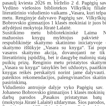
pasaulį kviesta 2026 m. birželio 2 d. Pagėgių sa
Vydūno viešosios bibliotekos Vilkyškių filial
literatūrinio vidudienio vaikams „Vasara, kuri telp
metu. Renginyje dalyvavo Pagėgių sav. Vilkyški
Bobrovskio gimnazijos 1 klasės mokiniai ir juos b
atlydėjusi mokytoja Jūratė Lalaitė.
Susitikimo metu bibliotekininkė Laima No
mažuosius knygų mylėtojus pakvietė d
respublikinėje skaitymo skatinimo iniciatyvoje
skaitymo iššūkyje „Vasara su knyga“. Tai popul
vasaros skaitymo akcija, dovanojanti ne ti
literatūrinių įspūdžių, bet ir daugybę malonių sta
puikių prizų. Renginio metu pristatytos skaity
„Vasara su knyga“ taisyklės bei užduotys, paaiškin
knygas reikės perskaityti norint jame dalyvauti
pateiktos rekomendacijos, palengvinančios skaitin
pasirinkimą.
Vidudienio antrojoje dalyje vyko Pagėgių sav. 
Johaneso Bobrovskio gimnazijos 1 klasės mokinių
darbų parodos „Pasakos pristatymas batų d
(mokytoja Jūratė Lalaitė) uždarymas. Šios parodos,