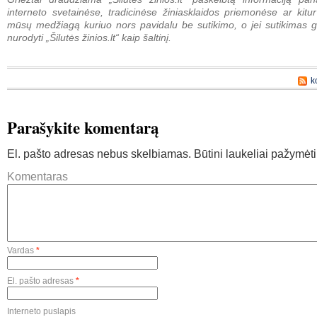
interneto svetainėse, tradicinėse žiniasklaidos priemonėse ar kitur
mūsų medžiagą kuriuo nors pavidalu be sutikimo, o jei sutikimas g
nurodyti „Šilutės žinios.lt“ kaip šaltinį.
k
Parašykite komentarą
El. pašto adresas nebus skelbiamas.
Būtini laukeliai pažymėt
Komentaras
Vardas
*
El. pašto adresas
*
Interneto puslapis