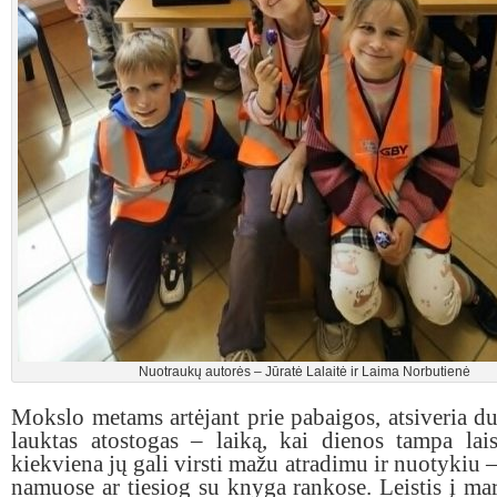
Nuotraukų autorės – Jūratė Lalaitė ir Laima Norbutienė
Mokslo metams artėjant prie pabaigos, atsiveria dur
lauktas atostogas – laiką, kai dienos tampa lai
kiekviena jų gali virsti mažu atradimu ir nuotykiu –
namuose ar tiesiog su knyga rankose. Leistis į m