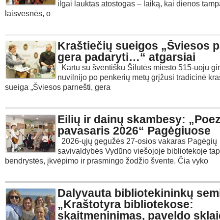
ilgai lauktas atostogas – laiką, kai dienos tam
laisvesnės, o
Kraštiečių sueigos „Šviesos p
gera padaryti…“ atgarsiai
Kartu su šventišku Šilutės miesto 515-uoju gi
nuvilnijo po penkerių metų grįžusi tradicinė kra
sueiga „Šviesos parnešti, gera
Eilių ir dainų skambesy: „Poez
pavasaris 2026“ Pagėgiuose
2026-ųjų gegužės 27-osios vakaras Pagėgių
savivaldybės Vydūno viešojoje bibliotekoje ta
bendrystės, įkvėpimo ir prasmingo žodžio švente. Čia vyko
Dalyvauta bibliotekininkų sem
„Kraštotyra bibliotekose:
skaitmeninimas, paveldo sklai