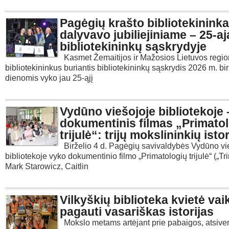
Pagėgių krašto bibliotekininka
dalyvavo jubiliejiniame – 25-a
bibliotekininkų sąskrydyje
Kasmet Žemaitijos ir Mažosios Lietuvos regi
bibliotekininkus buriantis bibliotekininkų sąskrydis 2026 m. bi
dienomis vyko jau 25-ąjį
Vydūno viešojoje bibliotekoje 
dokumentinis filmas „Primato
trijulė“: trijų mokslininkių istor
Birželio 4 d. Pagėgių savivaldybės Vydūno vi
bibliotekoje vyko dokumentinio filmo „Primatologių trijulė“ („Tri
Mark Starowicz, Caitlin
Vilkyškių biblioteka kvietė vai
pagauti vasariškas istorijas
Mokslo metams artėjant prie pabaigos, atsiver