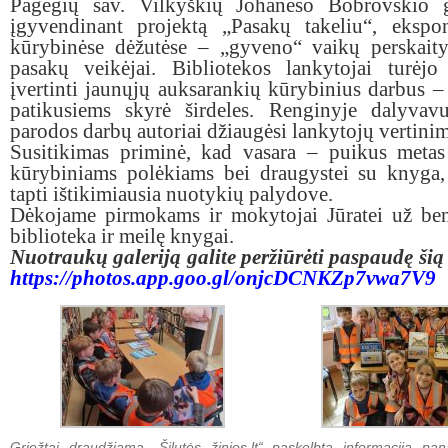
Pagėgių sav. Vilkyškių Johaneso Bobrovskio g
įgyvendinant projektą „Pasakų takeliu“, ekspo
kūrybinėse dėžutėse –
„gyveno“ vaikų perskait
pasakų veikėjai. Bibliotekos lankytojai turėjo
įvertinti jaunųjų auksarankių kūrybinius darbus – 
patikusiems skyrė širdeles. Renginyje dalyvavu
parodos darbų autoriai džiaugėsi lankytojų vertinim
Susitikimas priminė, kad vasara – puikus metas
kūrybiniams polėkiams bei draugystei su knyga,
tapti ištikimiausia nuotykių palydove.
Dėkojame pirmokams ir mokytojai Jūratei už ben
biblioteka ir meilę knygai.
Nuotraukų galeriją galite peržiūrėti paspaudę ši
https://photos.app.goo.gl/onjcDCNKZp7vwa7V9
Griežtai draudžiama „Šilutės žinios.lt“ paskelbtą informaciją pan