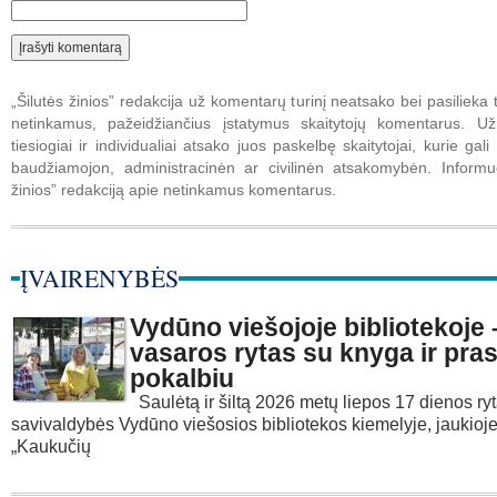
„Šilutės žinios” redakcija už komentarų turinį neatsako bei pasilieka t
netinkamus, pažeidžiančius įstatymus skaitytojų komentarus. U
tiesiogiai ir individualiai atsako juos paskelbę skaitytojai, kurie gali 
baudžiamojon, administracinėn ar civilinėn atsakomybėn. Informuo
žinios” redakciją apie netinkamus komentarus.
ĮVAIRENYBĖS
Vydūno viešojoje bibliotekoje –
vasaros rytas su knyga ir pr
pokalbiu
Saulėtą ir šiltą 2026 metų liepos 17 dienos r
savivaldybės Vydūno viešosios bibliotekos kiemelyje, jaukioj
„Kaukučių