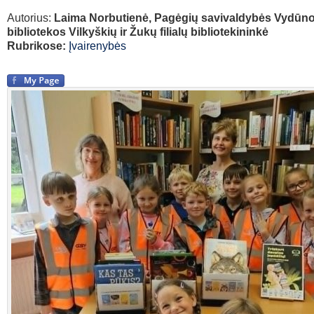
Autorius:
Laima Norbutienė, Pagėgių savivaldybės Vydūno
bibliotekos Vilkyškių ir Žukų filialų bibliotekininkė
Rubrikose:
Įvairenybės