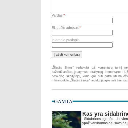
Vardas
*
El. pašto adresas
*
Interneto puslapis
„Šilutės žinios” redakcija už komentarų turinį ne
pažeidžiančius įstatymus skaitytojų komentarus. Už 
paskelbę skaitytojai, kurie gali būti patraukti baud
Informuokite „Šilutės žinios” redakciją apie netinkamu
GAMTA
Kas yra sidabrin
Sidabrinės eglutės – tai vien
ypač vertinamos dėl savo neįp