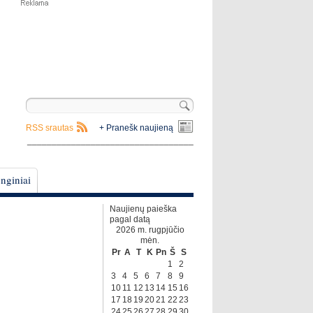
RSS srautas
+ Pranešk naujieną
__________________________________
nginiai
Naujienų paieška
pagal datą
2026 m. rugpjūčio
mėn.
Pr
A
T
K
Pn
Š
S
1
2
3
4
5
6
7
8
9
10
11
12
13
14
15
16
17
18
19
20
21
22
23
24
25
26
27
28
29
30