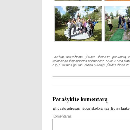
Griežtai draudžiama „Šilutės žinios.lt“ paskelbtą i
tradicinėse žiniasklaidos priemonėse ar kitur arba pla
o jei sutikimas gautas, būtina nurodyti „Šilutės žinios.lt“ k
Parašykite komentarą
El. pašto adresas nebus skelbiamas.
Būtini lauke
Komentaras