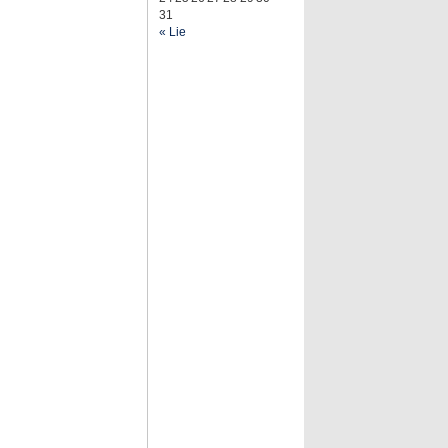
31
« Lie