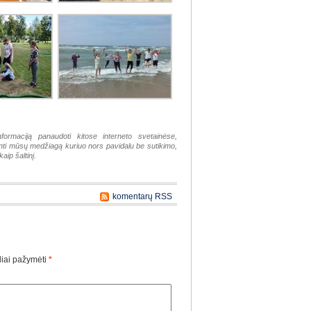
nformaciją panaudoti kitose interneto svetainėse,
tinti mūsų medžiagą kuriuo nors pavidalu be sutikimo,
aip šaltinį.
komentarų RSS
liai pažymėti
*