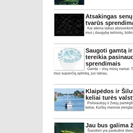
Atsakingas senų
tvarūs sprendim
Kai ateina laikas atsisveikin
mus į daugybę kelionių, būtin
Saugoti gamtą ir
tereikia pasinaud
sprendimais
Gamta – visų mūsų namai. Tad
mus supančią aplinką, juo labiau,
Klaipėdos ir Šil
keliai turės val
Poilsiautojų ir žvejų pamėgti
keliai, Kuršių mariose įrengt
Jau bus galima ž
Šiandien yra paskutinė diena