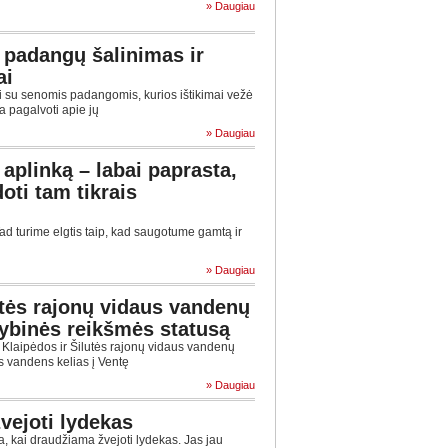
» Daugiau
 padangų šalinimas ir
ai
ti su senomis padangomis, kurios ištikimai vežė
a pagalvoti apie jų
» Daugiau
 aplinką – labai paprasta,
oti tam tikrais
 turime elgtis taip, kad saugotume gamtą ir
» Daugiau
utės rajonų vidaus vandenų
stybinės reikšmės statusą
 Klaipėdos ir Šilutės rajonų vidaus vandenų
as vandens kelias į Ventę
» Daugiau
vejoti lydekas
, kai draudžiama žvejoti lydekas. Jas jau