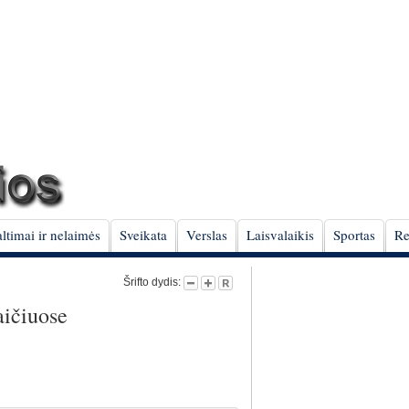
ltimai ir nelaimės
Sveikata
Verslas
Laisvalaikis
Sportas
Re
Šrifto dydis:
aičiuose