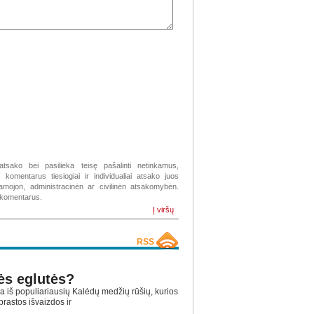
atsako bei pasilieka teisę pašalinti netinkamus,
komentarus tiesiogiai ir individualiai atsako juos
žiamojon, administracinėn ar civilinėn atsakomybėn.
s komentarus.
Į viršų
RSS
ės eglutės?
a iš populiariausių Kalėdų medžių rūšių, kurios
rastos išvaizdos ir