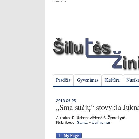
Pradžia
Gyvenimas
Kultūra
Nusika
2018-06-25
„Smalsučių“ stovykla Jukn
Autorius:
R. Urbonavičienė S. Žemaitytė
Rubrikose:
Gamta
»
Užimtumui