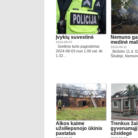
Įvykių suvestinė
Nemuno gat
medinė mal
2024-08-07
Svetimo turto pagrobimai
2024-06-11
2024-08-03 nuo 1.00 val. iki
Birželio 11 d. 0
1.32…
Šilutėje, Nemu
Alkos kaime
Trenkus žai
užsiliepsnojo ūkinis
gyvenamąjį
pastatas
užsidegė