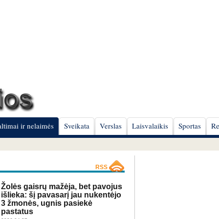
ltimai ir nelaimės
Sveikata
Verslas
Laisvalaikis
Sportas
Re
RSS
Žolės gaisrų mažėja, bet pavojus
išlieka: šį pavasarį jau nukentėjo
3 žmonės, ugnis pasiekė
pastatus