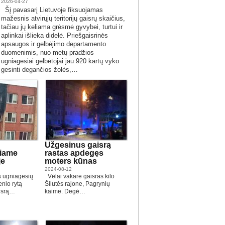
2026-04-27
Šį pavasarį Lietuvoje fiksuojamas
mažesnis atvirųjų teritorijų gaisrų skaičius,
tačiau jų keliama grėsmė gyvybei, turtui ir
aplinkai išlieka didelė. Priešgaisrinės
apsaugos ir gelbėjimo departamento
duomenimis, nuo metų pradžios
ugniagesiai gelbėtojai jau 920 kartų vyko
gesinti degančios žolės,…
Užgesinus gaisrą
čiame
rastas apdegęs
je
moters kūnas
2024-08-12
s ugniagesių
Vėlai vakare gaisras kilo
nio rytą
Šilutės rajone, Pagrynių
aisrą…
kaime. Degė…