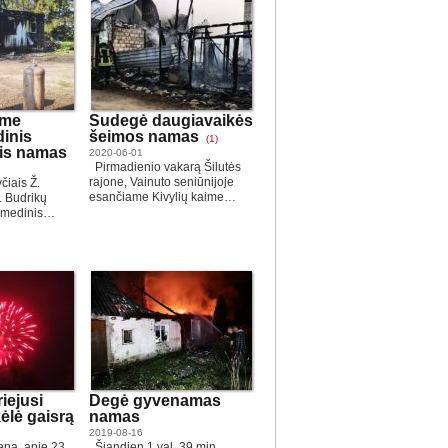
ime
Sudegė daugiavaikės
inis
šeimos namas
(1)
is namas
2020-06-01
Pirmadienio vakarą Šilutės
rajone, Vainuto seniūnijoje
čiais Ž.
esančiame Kivylių kaime…
 Budrikų
 medinis…
iejusi
Degė gyvenamas
ėlė gaisrą
namas
2019-08-16
ną, apie 23
Šiandien 1 val. 39 min.