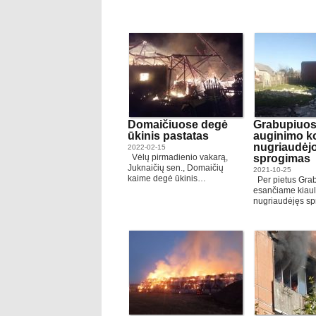
Domaičiuose degė
Grabupiuose
ūkinis pastatas
auginimo k
nugriaudėj
2022-02-15
Vėlų pirmadienio vakarą,
sprogimas
Juknaičių sen., Domaičių
2021-10-25
kaime degė ūkinis…
Per pietus Gra
esančiame kiau
nugriaudėjęs s