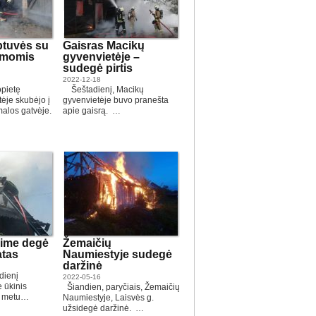
btuvės su
Gaisras Macikų
amomis
gyvenvietėje –
sudegė pirtis
2022-12-18
pietę
Šeštadienį, Macikų
tėje skubėjo į
gyvenvietėje buvo pranešta
alos gatvėje.
apie gaisrą. …
aime degė
Žemaičių
atas
Naumiestyje sudegė
daržinė
dienį
2022-05-16
ė ūkinis
Šiandien, paryčiais, Žemaičių
o metu…
Naumiestyje, Laisvės g.
užsidegė daržinė. …