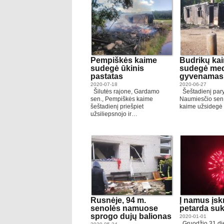
Pempiškės kaime
Budrikų ka
sudegė ūkinis
sudegė med
pastatas
gyvenamas
2020-07-18
2020-06-27
Šilutės rajone, Gardamo
Šeštadienį pary
sen., Pempiškės kaime
Naumiesčio sen.
šeštadienį priešpiet
kaime užsidegė
užsiliepsnojo ir…
Rusnėje, 94 m.
Į namus įskr
senolės namuose
petarda suk
sprogo dujų balionas
2020-01-01
Gruodžio 31 die