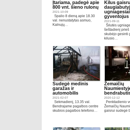
Įtariama, padegė apie
Kilus gaisru
800 vnt. šieno rulonų
daugiabutyj
ugniagesia
2021-10-09
Spalio 8 dieną apie 18.30
gyventojus
val. nenustatytas asmuo,
2021-09-11
Kalnujų…
Šilutės ugniage
šeštadienį prieš
skubėjo gesinti 
kilusio…
Sudegė medinis
Žemaičių
garažas ir
Naumiestyj
automobilis
bendrabuti
2021-02-07
2020-12-12
Sekmadienį, 13.35 val.
Penktadienio v
Bendrajame pagalbos centre
Žemaičių Naumie
skubios pagalbos telefono…
gaisrui sudegė