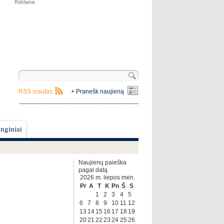
RSS srautas
+ Pranešk naujieną
__________________________________
nginiai
Naujienų paieška
pagal datą
2026 m. liepos mėn.
Pr
A
T
K
Pn
Š
S
1
2
3
4
5
6
7
8
9
10
11
12
13
14
15
16
17
18
19
20
21
22
23
24
25
26