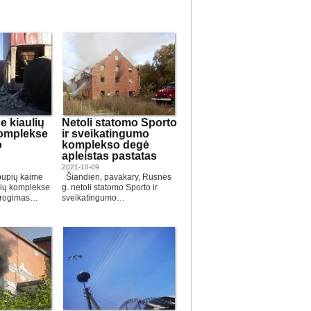
 kiaulių
Netoli statomo Sporto
omplekse
ir sveikatingumo
o
komplekso degė
apleistas pastatas
2021-10-09
bupių kaime
Šiandien, pavakary, Rusnės
lių komplekse
g. netoli statomo Sporto ir
progimas…
sveikatingumo…