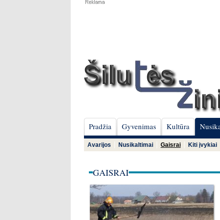
Pradžia
Gyvenimas
Kultūra
Nusika
Avarijos
Nusikaltimai
Gaisrai
Kiti įvykiai
GAISRAI