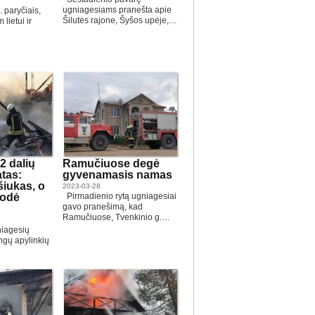
ugniagesiams pranešta apie
 paryčiais,
Šilutės rajone, Šyšos upėje,…
 lietui ir
2 dalių
Ramučiuose degė
atas:
gyvenamasis namas
iukas, o
2023-03-28
rodė
Pirmadienio rytą ugniagesiai
gavo pranešimą, kad
Ramučiuose, Tvenkinio g.…
niagesių
ingų apylinkių