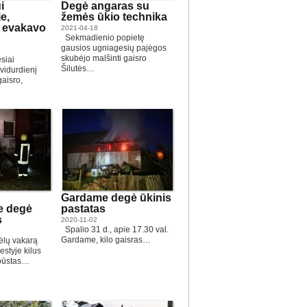
i
Degė angaras su
e,
žemės ūkio technika
i evakavo
2021-04-18
Sekmadienio popietę
gausios ugniagesių pajėgos
skubėjo malšinti gaisro
siai
Šilutės…
 vidurdienį
gaisro,
Gardame degė ūkinis
e degė
pastatas
s
2020-11-02
Spalio 31 d., apie 17.30 val.
Gardame, kilo gaisras…
ėlų vakarą
styje kilus
 būstas…