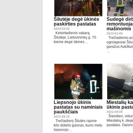
Šilutėje degė ūkinės
Sudegė dir
paskirties pastatas
remontuoj
mašinomis
2023-03-02
Ketvirtadienio vakarą
2023-02-09
Šilutėje, Lietuvininkų g. 70
Trečiadienio po
kieme degė ūkinės…
ugniagesiai Šilu
garažus Aukštum
…
Liepsnojo ūkinis
Miestalių k
pastatas su naminiais
ūkinis past
paukščiais
2022-09-06
Šiandien, vidur
2022-09-15
Miestalių k. deg
Trečiadienį Šilutės rajone
pastatas. Gaisr
kilo didelis gaisras, kurio metu
liepsnojo…