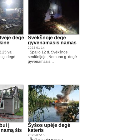
vėje degė
Švėkšnoje degė
kinė
gyvenamasis namas
2024-01-14
2.25 val.
Spalio 12 d. Švėkšnos
no g. degė…
seniūnijoje, Nemuno g. degė
gyvenamasis…
bui į
Šyšos upėje degė
 namą šis
kateris
2023-07-15
Šeštadienio pavarę