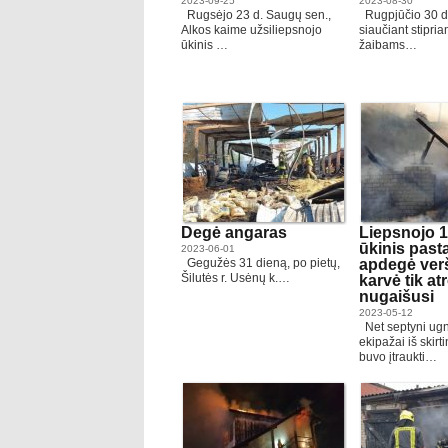
2023-09-25
2023-08-30
Rugsėjo 23 d. Saugų sen.,
Rugpjūčio 30 d.
Alkos kaime užsiliepsnojo
siaučiant stipriam
ūkinis …
žaibams…
Degė angaras
Liepsnojo 1
ūkinis past
2023-06-01
Gegužės 31 dieną, po pietų,
apdegė verš
Šilutės r. Usėnų k.…
karvė tik at
nugaišusi
2023-05-12
Net septyni ug
ekipažai iš skirt
buvo įtraukti…