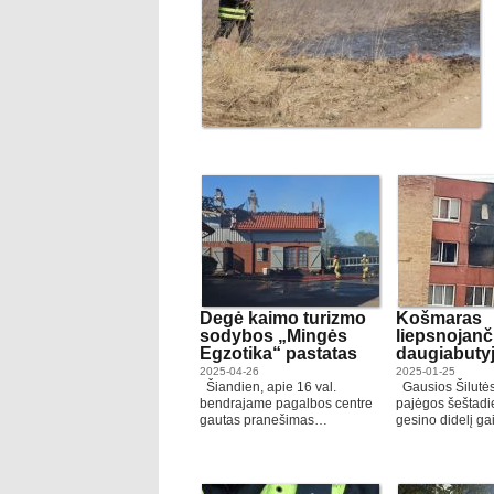
Degė kaimo turizmo
Košmaras
sodybos „Mingės
liepsnojan
Egzotika“ pastatas
daugiabuty
2025-04-26
2025-01-25
Šiandien, apie 16 val.
Gausios Šilutė
bendrajame pagalbos centre
pajėgos šeštadie
gautas pranešimas…
gesino didelį g