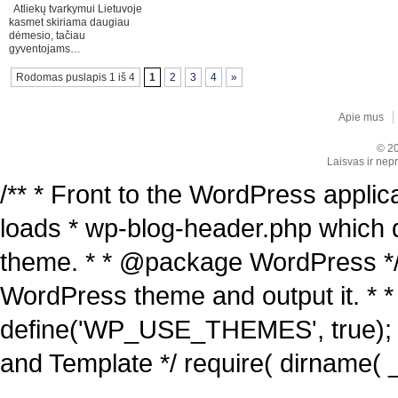
Atliekų tvarkymui Lietuvoje
kasmet skiriama daugiau
dėmesio, tačiau
gyventojams…
Rodomas puslapis 1 iš 4
1
2
3
4
»
Apie mus
© 20
Laisvas ir nepr
/** * Front to the WordPress applica
loads * wp-blog-header.php which 
theme. * * @package WordPress */ /
WordPress theme and output it. * *
define('WP_USE_THEMES', true); 
and Template */ require( dirname( _