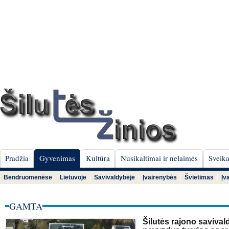
Pradžia
Gyvenimas
Kultūra
Nusikaltimai ir nelaimės
Sveika
Bendruomenėse
Lietuvoje
Savivaldybėje
Įvairenybės
Švietimas
Įv
GAMTA
Šilutės rajono savival