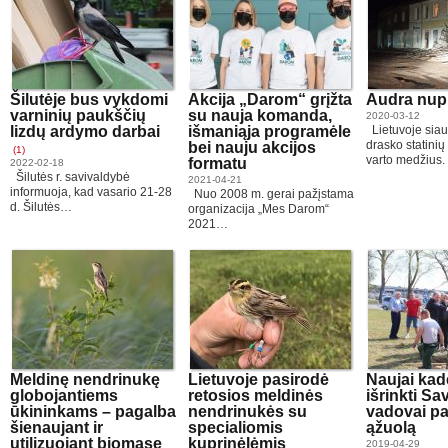
Šilutėje bus vykdomi
Akcija „Darom“ grįžta
Audra nup
varninių paukščių
su nauja komanda,
2020-03-12
lizdų ardymo darbai
išmaniąja programėle
Lietuvoje siau
drasko statinių
bei nauju akcijos
(1)
varto medžius.
formatu
2022-02-18
Šilutės r. savivaldybė
2021-04-21
informuoja, kad vasario 21-28
Nuo 2008 m. gerai pažįstama
d. Šilutės…
organizacija „Mes Darom“
2021…
Meldinę nendrinukę
Lietuvoje pasirodė
Naujai kad
globojantiems
retosios meldinės
išrinkti S
ūkininkams – pagalba
nendrinukės su
vadovai p
šienaujant ir
specialiomis
ąžuolą
utilizuojant biomasę
kuprinėlėmis
2019-04-29