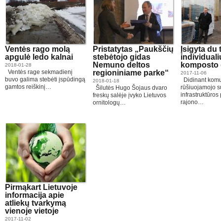
Ventės rago molą
Pristatytas „Paukščių
Įsigyta du 
apgulė ledo kalnai
stebėtojo gidas
individual
Nemuno deltos
komposto 
2018-01-28
Ventės rage sekmadienį
regioniniame parke“
2017-11-06
buvo galima stebėti įspūdingą
Didinant komun
2018-01-18
gamtos reiškinį…
rūšiuojamojo s
Šilutės Hugo Šojaus dvaro
infrastruktūros 
freskų salėje įvyko Lietuvos
rajono…
ornitologų…
Pirmąkart Lietuvoje
informacija apie
atliekų tvarkymą
vienoje vietoje
2017-11-02