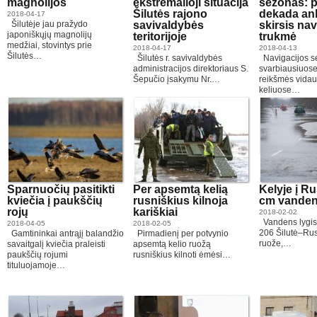
magnolijos
ekstremalioji situacija
sezonas: p
Šilutės rajono
dekada an
2018-04-17
Šilutėje jau pražydo
savivaldybės
skirsis nav
japoniškųjų magnolijų
teritorijoje
trukmė
medžiai, stovintys prie
2018-04-17
2018-04-13
Šilutės…
Šilutės r. savivaldybės
Navigacijos s
administracijos direktoriaus S.
svarbiausiuose
Šepučio įsakymu Nr.…
reikšmės vida
keliuose…
Sparnuočių pasitikti
Per apsemtą kelią
Kelyje į R
kviečia į paukščių
rusniškius kilnoja
cm vande
rojų
kariškiai
2018-02-02
Vandens lygis 
2018-04-05
2018-02-05
206 Šilutė–R
Gamtininkai antrąjį balandžio
Pirmadienį per potvynio
ruože,…
savaitgalį kviečia praleisti
apsemtą kelio ruožą
paukščių rojumi
rusniškius kilnoti ėmėsi…
tituluojamoje…