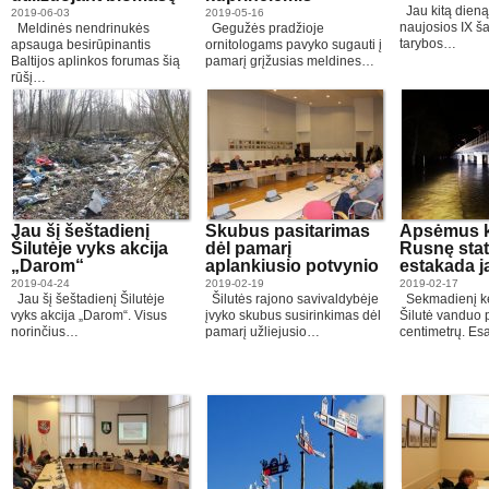
Jau kitą dieną
2019-06-03
2019-05-16
naujosios IX š
Meldinės nendrinukės
Gegužės pradžioje
tarybos…
apsauga besirūpinantis
ornitologams pavyko sugauti į
Baltijos aplinkos forumas šią
pamarį grįžusias meldines…
rūšį…
Jau šį šeštadienį
Skubus pasitarimas
Apsėmus ke
Šilutėje vyks akcija
dėl pamarį
Rusnę sta
„Darom“
aplankiusio potvynio
estakada j
2019-04-24
2019-02-19
2019-02-17
Jau šį šeštadienį Šilutėje
Šilutės rajono savivaldybėje
Sekmadienį ke
vyks akcija „Darom“. Visus
įvyko skubus susirinkimas dėl
Šilutė vanduo p
norinčius…
pamarį užliejusio…
centimetrų. E