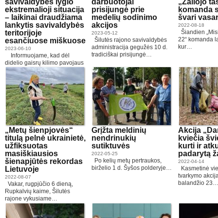
savivaldybės lygio
darbuotojai
„Žaliojo t
ekstremalioji situacija
prisijungė prie
komanda su
– laikinai draudžiama
medelių sodinimo
švari vasa
lankytis savivaldybės
akcijos
2022-08-18
teritorijoje
Šiandien „Misi
2023-05-12
22“ komanda l
esančiuose miškuose
Šilutės rajono savivaldybės
kur…
administracija gegužės 10 d.
2023-06-10
tradiciškai prisijungė…
Informuojame, kad dėl
didelio gaisrų kilimo pavojaus
nuo…
„Metų šienpjovės“
Grįžta meldinių
Akcija „D
titulą pelnė ukrainietė,
nendrinukių
kviečia švie
užfiksuotas
sutiktuvės
kurti ir atk
masiškiausios
padarytą ž
2022-05-25
šienapjūtės rekordas
Po kelių metų pertraukos,
2022-04-14
birželio 1 d. Šyšos polderyje…
Lietuvoje
Kasmetinė vie
tvarkymo akcij
2022-08-07
balandžio 23
Vakar, rugpjūčio 6 dieną,
Rupkalvių kaime, Šilutės
rajone vykusiame…