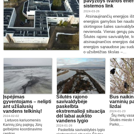
pavyzdys tvarios ener
sistemos link
2024-03-26
Atsinaujinančių energijos ište
energijos gamybos bei naudoj
skirtingose šalies savivaldy
nevienoda. Vienas gerųjų pa
Šilutės rajono savivaldybė, k
atsinaujinančios energijos da
energijos sąnaudose jau suda
o užsibrėžtas tikslas –…
Įspėjimas
Šilutės rajono
Bus naiki
gyventojams – nelipti
savivaldybėje
varninių p
ant užšalusių
paskelbta
lizdai
vandens telkinių!
ekstremalioji situacija
2024-01-23
dėl labai aukšto
Šių metų vasa
2024-02-02
Šilutės miesto 
Lietuvos kariuomenės
vandens lygio
Parko,…
Karinių jūrų pajėgų Jūrų
2024-01-26
gelbėjimo koordinavimo
Paskelbta savivaldybės lygio
centras…