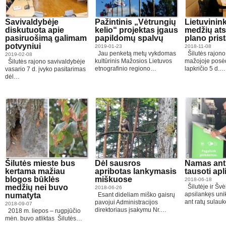
Savivaldybėje
Pažintinis „Vėtrungių
Lietuvinin
diskutuota apie
kelio“ projektas įgaus
medžių at
pasiruošimą galimam
papildomų spalvų
plano pris
potvyniui
2019-01-23
2018-11-08
Jau penketą metų vykdomas
Šilutės rajono
2019-02-08
kultūrinis Mažosios Lietuvos
mažojoje posėd
Šilutės rajono savivaldybėje
etnografinio regiono…
lapkričio 5 d.…
vasario 7 d. įvyko pasitarimas
dėl…
Šilutės mieste bus
Dėl sausros
Namas ant
kertama mažiau
apribotas lankymasis
tausoti apl
blogos būklės
miškuose
2018-06-18
medžių nei buvo
Šilutėje ir Šv
2018-06-26
apsilankęs un
numatyta
Esant dideliam miško gaisrų
ant ratų sulau
pavojui Administracijos
2018-09-07
direktoriaus įsakymu Nr.…
2018 m. liepos – rugpjūčio
mėn. buvo atliktas Šilutės…