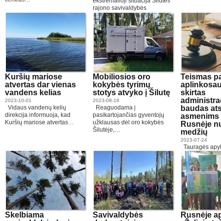
ekstremalioji situacija Šilutės
rajono savivaldybės
Juknaičių,…
Kuršių mariose
Mobiliosios oro
Teismas pa
atvertas dar vienas
kokybės tyrimų
aplinkosa
vandens kelias
stotys atvyko į Šilutę
skirtas
administra
2023-10-01
2023-08-18
Vidaus vandenų kelių
Reaguodama į
baudas at
direkcija informuoja, kad
pasikartojančias gyventojų
asmenims 
Kuršių mariose atvertas…
užklausas dėl oro kokybės
Rusnėje n
Šilutėje,…
medžių
2023-07-24
Tauragės apyl
Šilutės rūmuos
nutartis, kuria
Skelbiama
Savivaldybės
Rusnėje a