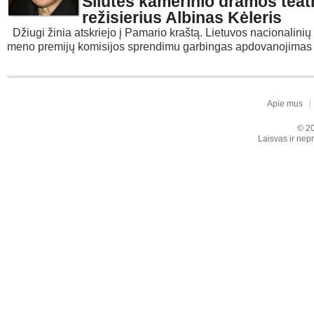
Šilutės kamerinio dramos teat
režisierius Albinas Kėleris
Džiugi žinia atskriejo į Pamario kraštą. Lietuvos nacionalinių 
meno premijų komisijos sprendimu garbingas apdovanojimas s
Apie mus
© 20
Laisvas ir nepr