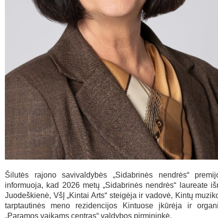
Šilutės rajono savivaldybės „Sidabrinės nendrės“ premij
informuoja, kad 2026 metų „Sidabrinės nendrės“ laureate iš
Juodeškienė, VšĮ „Kintai Arts“ steigėja ir vadovė, Kintų muziko
tarptautinės meno rezidencijos Kintuose įkūrėja ir organi
„Paramos vaikams centras“ valdybos pirmininkė.