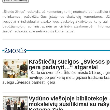
„Šilutės žinios” redakcija už komentarų turinį neatsako bei pasilieka t
netinkamus, pažeidžiančius įstatymus skaitytojų komentarus. U
tiesiogiai ir individualiai atsako juos paskelbę skaitytojai, kurie gali 
baudžiamojon, administracinėn ar civilinėn atsakomybėn. Informuo
žinios” redakciją apie netinkamus komentarus.
ŽMONĖS
Kraštiečių sueigos „Šviesos p
gera padaryti…“ atgarsiai
Kartu su šventišku Šilutės miesto 515-uoju gi
nuvilnijo po penkerių metų grįžusi tradicinė kra
sueiga „Šviesos parnešti, gera
Vydūno viešojoje bibliotekoje 
moksleivių susitikimai su rašy
Kotryna Zyle