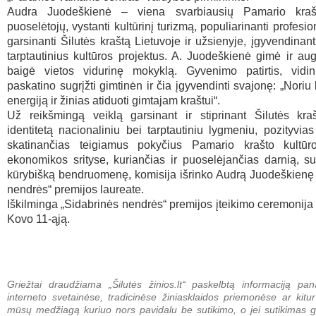
Audra Juodeškienė – viena svarbiausių Pamario krašt
puoselėtojų, vystanti kultūrinį turizmą, populiarinanti profesi
garsinanti Šilutės kraštą Lietuvoje ir užsienyje, įgyvendinant
tarptautinius kultūros projektus. A. Juodeškienė gimė ir au
baigė vietos vidurinę mokyklą. Gyvenimo patirtis, vidi
paskatino sugrįžti gimtinėn ir čia įgyvendinti svajonę: „Noriu
energiją ir žinias atiduoti gimtajam kraštui“.
Už reikšmingą veiklą garsinant ir stiprinant Šilutės kraš
identitetą nacionaliniu bei tarptautiniu lygmeniu, pozityvias 
skatinančias teigiamus pokyčius Pamario krašto kultūro
ekonomikos srityse, kuriančias ir puoselėjančias darnią, sus
kūrybišką bendruomenę, komisija išrinko Audrą Juodeškienę
nendrės“ premijos laureate.
Iškilminga „Sidabrinės nendrės“ premijos įteikimo ceremonija 
Kovo 11-ąją.
Griežtai draudžiama „Šilutės žinios.lt“ paskelbtą informaciją pan
interneto svetainėse, tradicinėse žiniasklaidos priemonėse ar kitur
mūsų medžiagą kuriuo nors pavidalu be sutikimo, o jei sutikimas g