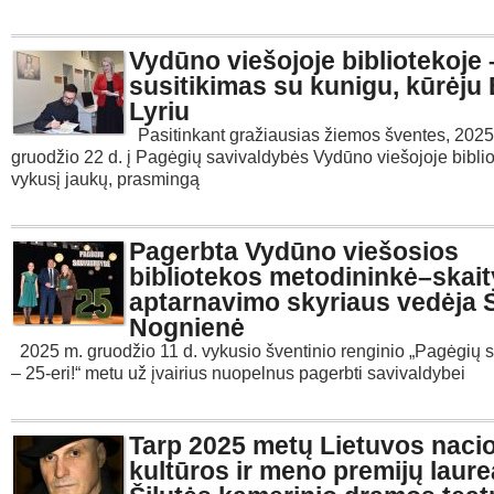
Vydūno viešojoje bibliotekoje 
susitikimas su kunigu, kūrėju
Lyriu
Pasitinkant gražiausias žiemos šventes, 2025
gruodžio 22 d. į Pagėgių savivaldybės Vydūno viešojoje bibli
vykusį jaukų, prasmingą
Pagerbta Vydūno viešosios
bibliotekos metodininkė–skait
aptarnavimo skyriaus vedėja 
Nognienė
2025 m. gruodžio 11 d. vykusio šventinio renginio „Pagėgių 
– 25-eri!“ metu už įvairius nuopelnus pagerbti savivaldybei
Tarp 2025 metų Lietuvos nacio
kultūros ir meno premijų laurea