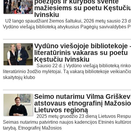
poezijos ir kūrybos šventė
mažiesiems su poetu Kęstuči
Ivinskiu
Už lango spaudžiant žiemos šaltukui, 2026 metų sausio 23 d
Vydūno viešąją biblioteką atvykusius Pagėgių savivaldybės 
Vydūno viešojoje bibliotekoje 
literatūrinis vakaras su poetu
Kęstučiu Ivinskiu
Sausio 22 d. į Vydūno viešąją biblioteką rinko
literatūrinio žodžio mylėtojai. Tą vakarą bibliotekoje veikianč
skaitytojų klubo
Seimo nutarimu Vilma Griškev
atstovaus etnografinį Mažosi
Lietuvos regioną
2025 metų gruodžio 23 dieną Lietuvos Respu
Seimas nutarimu patvirtino naujos kadencijos Etninės kultūro
tarybą. Etnografinį Mažosios