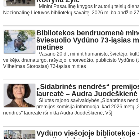
Minint Pasaulinę knygos ir autorių teisių dien
Nacionalinę Lietuvos bibliotekų savaitę, 2026 m. balandžio 27
Bibliotekos bendruomenė min
šviesuolio Vydūno 73-iąsias mi
metines
Vasario 20 d., minint humanisto, švietėjo, kult
veikėjo, dramaturgo, rašytojo, chorvedžio, publicisto Vydūno (ti
Vilhelmas Storostas) 73-iąsias mirties
„Sidabrinės nendrės“ premijo
laureatė – Audra Juodeškienė
Šilutės rajono savivaldybės „Sidabrinės nend
premijos komisija informuoja, kad 2026 metų „
nendrės“ laureate išrinkta Audra Juodeškienė, VšĮ
Vydūno viešojoje bibliotekoje 