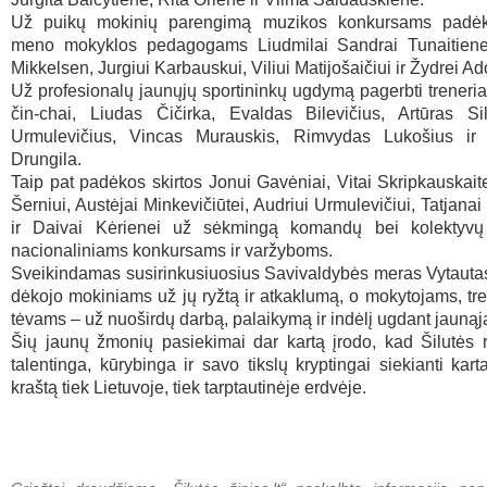
Už puikų mokinių parengimą muzikos konkursams padėko
meno mokyklos pedagogams Liudmilai Sandrai Tunaitienei
Mikkelsen, Jurgiui Karbauskui, Viliui Matijošaičiui ir Žydrei Ad
Už profesionalų jaunųjų sportininkų ugdymą pagerbti treneria
čin-chai, Liudas Čičirka, Evaldas Bilevičius, Artūras Sil
Urmulevičius, Vincas Murauskis, Rimvydas Lukošius ir
Drungila.
Taip pat padėkos skirtos Jonui Gavėniai, Vitai Skripkauskaite
Šerniui, Austėjai Minkevičiūtei, Audriui Urmulevičiui, Tatjana
ir Daivai Kėrienei už sėkmingą komandų bei kolektyvų
nacionaliniams konkursams ir varžyboms.
Sveikindamas susirinkusiuosius Savivaldybės meras Vytautas
dėkojo mokiniams už jų ryžtą ir atkaklumą, o mokytojams, tr
tėvams – už nuoširdų darbą, palaikymą ir indėlį ugdant jaunąją
Šių jaunų žmonių pasiekimai dar kartą įrodo, kad Šilutės 
talentinga, kūrybinga ir savo tikslų kryptingai siekianti kart
kraštą tiek Lietuvoje, tiek tarptautinėje erdvėje.