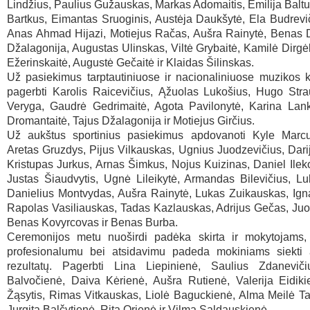
Lindžius, Paulius Gužauskas, Markas Adomaitis, Emilija Baltut
Bartkus, Eimantas Sruoginis, Austėja Daukšytė, Ela Budrevi
Anas Ahmad Hijazi, Motiejus Račas, Aušra Rainytė, Benas D
Džalagonija, Augustas Ulinskas, Viltė Grybaitė, Kamilė Dirgėl
Ežerinskaitė, Augustė Gečaitė ir Klaidas Šilinskas.
Už pasiekimus tarptautiniuose ir nacionaliniuose muzikos 
pagerbti Karolis Raicevičius, Ąžuolas Lukošius, Hugo Str
Veryga, Gaudrė Gedrimaitė, Agota Pavilonytė, Karina Lank
Dromantaitė, Tajus Džalagonija ir Motiejus Girčius.
Už aukštus sportinius pasiekimus apdovanoti Kyle Marcu
Aretas Gruzdys, Pijus Vilkauskas, Ugnius Juodzevičius, Darij
Kristupas Jurkus, Arnas Šimkus, Nojus Kuizinas, Daniel Ile
Justas Šiaudvytis, Ugnė Lileikytė, Armandas Bilevičius, Lu
Danielius Montvydas, Aušra Rainytė, Lukas Zuikauskas, Ign
Rapolas Vasiliauskas, Tadas Kazlauskas, Adrijus Gečas, Ju
Benas Kovyrcovas ir Benas Burba.
Ceremonijos metu nuoširdi padėka skirta ir mokytojams,
profesionalumu bei atsidavimu padeda mokiniams siekti 
rezultatų. Pagerbti Lina Liepinienė, Saulius Zdaneviči
Balvočienė, Daiva Kėrienė, Aušra Rutienė, Valerija Eidiki
Žąsytis, Rimas Vitkauskas, Liolė Baguckienė, Alma Meilė T
Jurgita Balčytienė, Rita Orienė ir Vilma Saldauskienė.