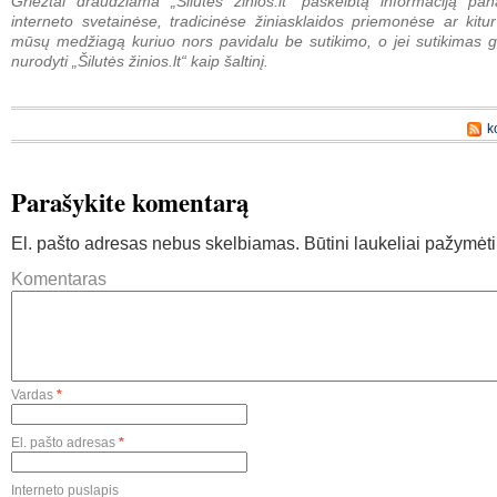
Griežtai draudžiama „Šilutės žinios.lt“ paskelbtą informaciją pan
interneto svetainėse, tradicinėse žiniasklaidos priemonėse ar kitur
mūsų medžiagą kuriuo nors pavidalu be sutikimo, o jei sutikimas g
nurodyti „Šilutės žinios.lt“ kaip šaltinį.
k
Parašykite komentarą
El. pašto adresas nebus skelbiamas.
Būtini laukeliai pažymėt
Komentaras
Vardas
*
El. pašto adresas
*
Interneto puslapis