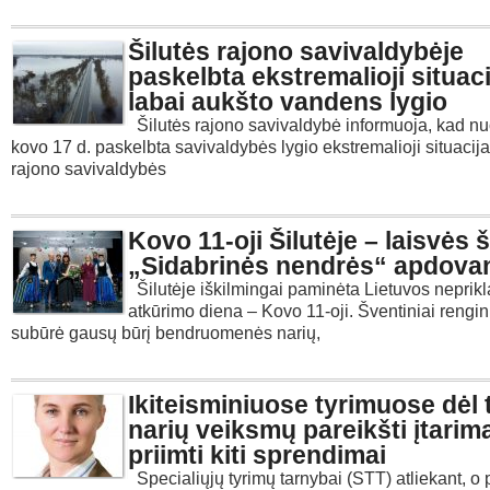
Šilutės rajono savivaldybėje
paskelbta ekstremalioji situaci
labai aukšto vandens lygio
Šilutės rajono savivaldybė informuoja, kad n
kovo 17 d. paskelbta savivaldybės lygio ekstremalioji situacija
rajono savivaldybės
Kovo 11-oji Šilutėje – laisvės š
„Sidabrinės nendrės“ apdova
Šilutėje iškilmingai paminėta Lietuvos nepri
atkūrimo diena – Kovo 11-oji. Šventiniai rengin
subūrė gausų būrį bendruomenės narių,
Ikiteisminiuose tyrimuose dėl 
narių veiksmų pareikšti įtarima
priimti kiti sprendimai
Specialiųjų tyrimų tarnybai (STT) atliekant, o 