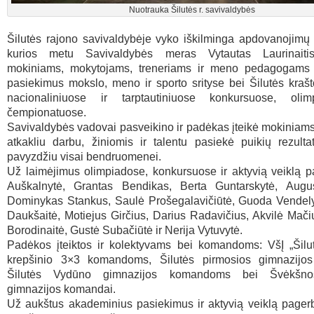
Nuotrauka Šilutės r. savivaldybės
Šilutės rajono savivaldybėje vyko iškilminga apdovanojimų
kurios metu Savivaldybės meras Vytautas Laurinaiti
mokiniams, mokytojams, treneriams ir meno pedagogams
pasiekimus mokslo, meno ir sporto srityse bei Šilutės kraš
nacionaliniuose ir tarptautiniuose konkursuose, olim
čempionatuose.
Savivaldybės vadovai pasveikino ir padėkas įteikė mokiniams
atkakliu darbu, žiniomis ir talentu pasiekė puikių rezult
pavyzdžiu visai bendruomenei.
Už laimėjimus olimpiadose, konkursuose ir aktyvią veiklą p
Auškalnytė, Grantas Bendikas, Berta Guntarskytė, Augu
Dominykas Stankus, Saulė Prošegalavičiūtė, Guoda Vendely
Daukšaitė, Motiejus Girčius, Darius Radavičius, Akvilė Mači
Borodinaitė, Gustė Subačiūtė ir Nerija Vytuvytė.
Padėkos įteiktos ir kolektyvams bei komandoms: VšĮ „Šilut
krepšinio 3×3 komandoms, Šilutės pirmosios gimnazijo
Šilutės Vydūno gimnazijos komandoms bei Švėkšno
gimnazijos komandai.
Už aukštus akademinius pasiekimus ir aktyvią veiklą pager