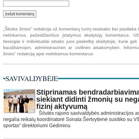
„Šilutės žinios” redakcija už komentarų turinį neatsako bei pasilieka t
netinkamus, pažeidžiančius įstatymus skaitytojų komentarus. U
tiesiogiai ir individualiai atsako juos paskelbę skaitytojai, kurie gali 
baudžiamojon, administracinėn ar civilinėn atsakomybėn. Informuo
žinios” redakciją apie netinkamus komentarus.
SAVIVALDYBĖJE
Stiprinamas bendradarbiavim
siekiant didinti žmonių su neg
fizinį aktyvumą
Šilutės rajono savivaldybės administracijos 
negalia reikalų koordinatorė Sonata Šertvytienė susitiko su Vš
sportas“ direktoriumi Gediminu