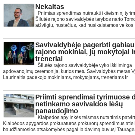
Nekaltas
Priimtas sprendimas nutraukti ikiteisminį tyri
Šilutės rajono savivaldybės tarybos nario Tom
atžvilgiu, nustačius, kad nusikalstamos veikos
Savivaldybėje pagerbti gabiau
rajono mokiniai, jų mokytojai i
treneriai
Šilutės rajono savivaldybėje vyko iškilminga
apdovanojimų ceremonija, kurios metu Savivaldybės meras V
Laurinaitis padėkojo mokiniams, mokytojams, treneriams ir
Priimti sprendimai tyrimuose d
netinkamo savivaldos lėšų
panaudojimo
Klaipėdos apylinkės teismas nutartimis patvir
Klaipėdos apygardos prokuratūros prokurorų sprendimus atlei
baudžiamosios atsakomybės pagal laidavimą buvusį Tauragė