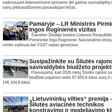
vadovaujant ikiteisminiams tyrimams dėl galimo savivaldybių 
narių piktnaudžiavimo panaudojant lėšas,
Pamaryje – LR Ministrės Pirm
Ingos Ruginienės vizitas
Šiandien Šilutėje lankėsi Lietuvos Respubliko
Pirmininkė Inga Ruginienė, Nacionalinio krizi
centro vadovas bei VSAT vadas generolas
Susipažinkite su Šilutės rajon
savivaldybės biudžeto projekt
Planuojama, kad 2026 metų Šilutės rajono sa
biudžeto pajamos sieks 97 650,6 tūkst. eurų ir
106 104,6 tūkst.
„Lietuvininkų vilties“ premija 
Šilutės aviacinės technikos
konstravimo ir modeliavimo kl