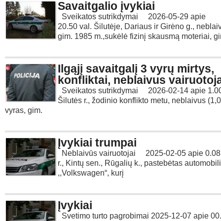
Savaitgalio įvykiai
Sveikatos sutrikdymai 2026-05-29 apie
20.50 val. Šilutėje, Dariaus ir Girėno g., neblai
gim. 1985 m.,sukėlė fizinį skausmą moteriai, g
Ilgąjį savaitgalį 3 vyrų mirtys,
konfliktai, neblaivus vairuotoj
Sveikatos sutrikdymai 2026-02-14 apie 1.00
Šilutės r., žodinio konflikto metu, neblaivus (1,
vyras, gim.
Įvykiai trumpai
Neblaivūs vairuotojai 2025-02-05 apie 0.08 v
r., Kintų sen., Rūgalių k., pastebėtas automobil
,,Volkswagen“, kurį
Įvykiai
Svetimo turto pagrobimai 2025-12-07 apie 00.