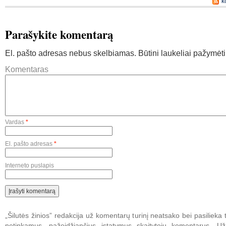
k
Parašykite komentarą
El. pašto adresas nebus skelbiamas.
Būtini laukeliai pažymėt
Komentaras
Vardas
*
El. pašto adresas
*
Interneto puslapis
„Šilutės žinios” redakcija už komentarų turinį neatsako bei pasilieka t
netinkamus, pažeidžiančius įstatymus skaitytojų komentarus. U