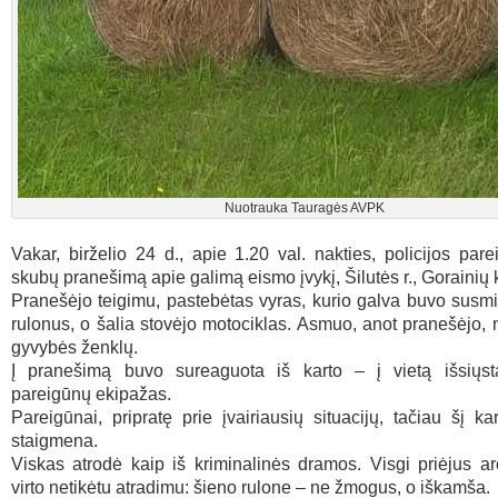
Nuotrauka Tauragės AVPK
Vakar, birželio 24 d., apie 1.20 val. nakties, policijos par
skubų pranešimą apie galimą eismo įvykį, Šilutės r., Gorainių 
Pranešėjo teigimu, pastebėtas vyras, kurio galva buvo susmi
rulonus, o šalia stovėjo motociklas. Asmuo, anot pranešėjo, 
gyvybės ženklų.
Į pranešimą buvo sureaguota iš karto – į vietą išsiųsta
pareigūnų ekipažas.
Pareigūnai, pripratę prie įvairiausių situacijų, tačiau šį ka
staigmena.
Viskas atrodė kaip iš kriminalinės dramos. Visgi priėjus ar
virto netikėtu atradimu: šieno rulone – ne žmogus, o iškamša.