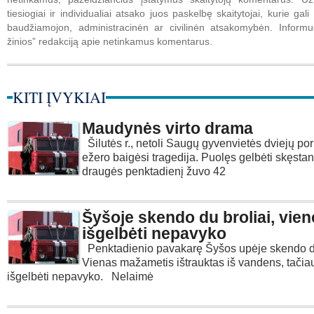
tiesiogiai ir individualiai atsako juos paskelbę skaitytojai, kurie gali 
baudžiamojon, administracinėn ar civilinėn atsakomybėn. Informuo
žinios” redakciją apie netinkamus komentarus.
KITI ĮVYKIAI
Maudynės virto drama
Šilutės r., netoli Saugų gyvenvietės dviejų por
ežero baigėsi tragedija. Puolęs gelbėti skęsta
draugės penktadienį žuvo 42
Šyšoje skendo du broliai, vien
išgelbėti nepavyko
Penktadienio pavakarę Šyšos upėje skendo du
Vienas mažametis ištrauktas iš vandens, tačia
išgelbėti nepavyko. Nelaimė