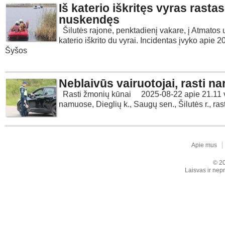
Iš katerio iškritęs vyras rastas
nuskendęs
Šilutės rajone, penktadienį vakare, į Atmatos 
katerio iškrito du vyrai. Incidentas įvyko apie 20
Šyšos
Neblaivūs vairuotojai, rasti na
Rasti žmonių kūnai 2025-08-22 apie 21.11 v
namuose, Dieglių k., Saugų sen., Šilutės r., ras
Apie mus
© 20
Laisvas ir nepr