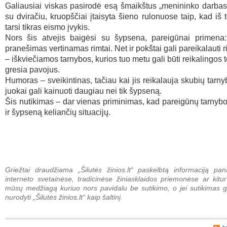
Galiausiai viskas pasirodė esą šmaikštus „menininko darba
su dviračiu, kruopščiai įtaisyta šieno rulonuose taip, kad iš 
tarsi tikras eismo įvykis.
Nors šis atvejis baigėsi su šypsena, pareigūnai primena:
pranešimas vertinamas rimtai. Net ir pokštai gali pareikalauti 
– iškviečiamos tarnybos, kurios tuo metu gali būti reikalingos te
gresia pavojus.
Humoras – sveikintinas, tačiau kai jis reikalauja skubių tarn
juokai gali kainuoti daugiau nei tik šypseną.
Šis nutikimas – dar vienas priminimas, kad pareigūnų tarnybo
ir šypseną keliančių situacijų.
Griežtai draudžiama „Šilutės žinios.lt“ paskelbtą informaciją pan
interneto svetainėse, tradicinėse žiniasklaidos priemonėse ar kitur
mūsų medžiagą kuriuo nors pavidalu be sutikimo, o jei sutikimas g
nurodyti „Šilutės žinios.lt“ kaip šaltinį.