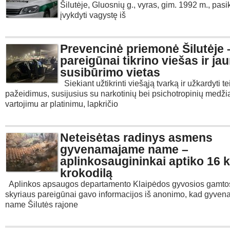
Šilutėje, Gluosnių g., vyras, gim. 1992 m., pas
įvykdyti vagystę iš
Prevencinė priemonė Šilutėje 
pareigūnai tikrino viešas ir ja
susibūrimo vietas
Siekiant užtikrinti viešąją tvarką ir užkardyti t
pažeidimus, susijusius su narkotinių bei psichotropinių medž
vartojimu ar platinimu, lapkričio
Neteisėtas radinys asmens
gyvenamajame name –
aplinkosaugininkai aptiko 16 
krokodilą
Aplinkos apsaugos departamento Klaipėdos gyvosios gamt
skyriaus pareigūnai gavo informacijos iš anonimo, kad gyve
name Šilutės rajone