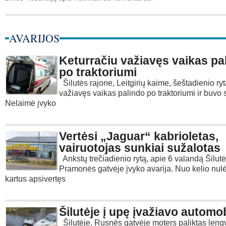
AVARIJOS
Keturračiu važiavęs vaikas pa
po traktoriumi
Šilutės rajone, Leitgirių kaime, šeštadienio ryt
važiavęs vaikas palindo po traktoriumi ir buvo
Nelaimė įvyko
Vertėsi „Jaguar“ kabrioletas,
vairuotojas sunkiai sužalotas
Ankstų trečiadienio rytą, apie 6 valandą Šilutė
Pramonės gatvėje įvyko avarija. Nuo kelio nulėk
kartus apsivertęs
Šilutėje į upę įvažiavo automob
Šilutėje, Rusnės gatvėje moters paliktas leng