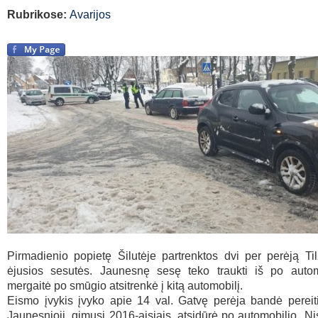
Rubrikose:
Avarijos
Pirmadienio popietę Šilutėje partrenktos dvi per perėją Ti
ėjusios sesutės. Jaunesnę sesę teko traukti iš po automo
mergaitė po smūgio atsitrenkė į kitą automobilį.
Eismo įvykis įvyko apie 14 val. Gatvę perėja bandė pereit
Jaunesnioji, gimusi 2016-aisiais, atsidūrė po automobilio „Nis