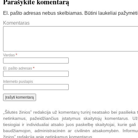
Parašykite komentarą
El. pašto adresas nebus skelbiamas.
Būtini laukeliai pažymėt
Komentaras
Vardas
*
El. pašto adresas
*
Interneto puslapis
„Šilutės žinios” redakcija už komentarų turinį neatsako bei pasilieka t
netinkamus, pažeidžiančius įstatymus skaitytojų komentarus. U
tiesiogiai ir individualiai atsako juos paskelbę skaitytojai, kurie gali 
baudžiamojon, administracinėn ar civilinėn atsakomybėn. Informuo
žinios” redakciją apie netinkamus komentarus.