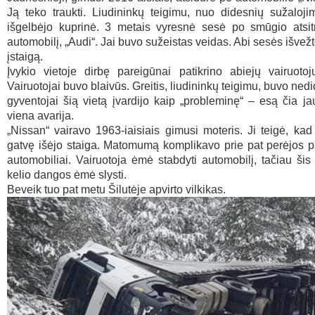
Ją teko traukti. Liudininkų teigimu, nuo didesnių sužaloj
išgelbėjo kuprinė. 3 metais vyresnė sesė po smūgio atsitr
automobilį, „Audi“. Jai buvo sužeistas veidas. Abi sesės išvež
įstaigą.
Įvykio vietoje dirbę pareigūnai patikrino abiejų vairuoto
Vairuotojai buvo blaivūs. Greitis, liudininkų teigimu, buvo nedi
gyventojai šią vietą įvardijo kaip „probleminę“ – esą čia j
viena avarija.
„Nissan“ vairavo 1963-iaisiais gimusi moteris. Ji teigė, kad
gatvę išėjo staiga. Matomumą komplikavo prie pat perėjos pal
automobiliai. Vairuotoja ėmė stabdyti automobilį, tačiau šis 
kelio dangos ėmė slysti.
Beveik tuo pat metu Šilutėje apvirto vilkikas.