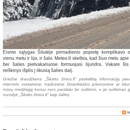
Eismo sąlygas Šilutėje pirmadienio popietę komplikavo o
vienu metu ir lijo, ir šalo. Meteo.lt skelbia, kad šiuo metu api
bei šalies pietvakariuose formuojasi lijundra. Vakare šis
reiškinys išplis į likusią šalies dalį.
Griežtai draudžiama „Šilutės žinios.lt“ paskelbtą informaciją pan
interneto svetainėse, tradicinėse žiniasklaidos priemonėse ar kitur
mūsų medžiagą kuriuo nors pavidalu be sutikimo, o jei sutikimas g
nurodyti „Šilutės žinios.lt“ kaip šaltinį.
k