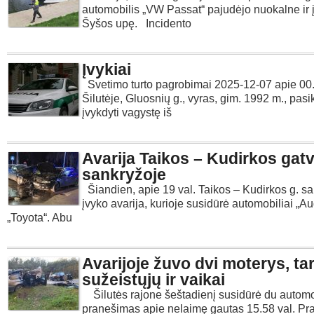
automobilis „VW Passat“ pajudėjo nuokalne ir į
Šyšos upę. Incidento
Įvykiai
Svetimo turto pagrobimai 2025-12-07 apie 00.
Šilutėje, Gluosnių g., vyras, gim. 1992 m., pas
įvykdyti vagystę iš
Avarija Taikos – Kudirkos gat
sankryžoje
Šiandien, apie 19 val. Taikos – Kudirkos g. s
įvyko avarija, kurioje susidūrė automobiliai „Aud
„Toyota“. Abu
Avarijoje žuvo dvi moterys, ta
sužeistųjų ir vaikai
Šilutės rajone šeštadienį susidūrė du automob
pranešimas apie nelaimę gautas 15.58 val. Pr