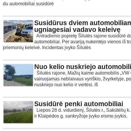
du automobiliai susidūrė
Susidūrus dviem automobilia
ugniagesiai vadavo keleivę
Antradienio popietę Šilutės rajone susidūrė d
automobiliai. Per avariją nukentėjo vienos iš t
priemonių keleivė. Incidentas įvyko Šilutės
Nuo kelio nuskriejo automobil
Šilutės rajone, Mažių kaime automobilis „VW G
vairuojamas neblaivaus vyriškio, žvyrkelyje, p
nuskriejo nuo kelio ir vertėsi. Iš
Susidūrė penki automobiliai
Liepos 28 d. vidurdienį, Šilutės r., Sakūtėlių k.
ir Klaipėdos g. sankryžoje įvyko eismo įvykis.