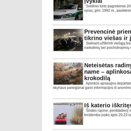
Įvykiai
Svetimo turto pagrobimai 2025
vyras, gim. 1992 m., pasikėsin
Prevencinė priem
tikrino viešas i
Siekiant užtikrinti viešąją tv
narkotinių bei psichotropinių 
Neteisėtas rad
name – aplinkosa
krokodilą
Aplinkos apsaugos departam
skyriaus pareigūnai gavo informacijos iš anoni
Iš katerio iškri
Šilutės rajone, penktadienį va
Incidentas įvyko apie 20.23 v