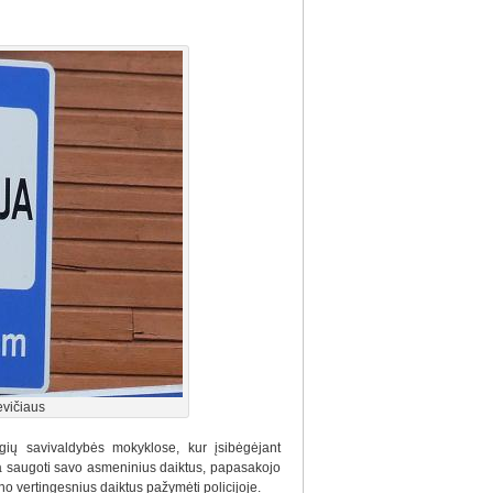
vičiaus
gių savivaldybės mokyklose, kur įsibėgėjant
 saugoti savo asmeninius daiktus, papasakojo
 vertingesnius daiktus pažymėti policijoje.