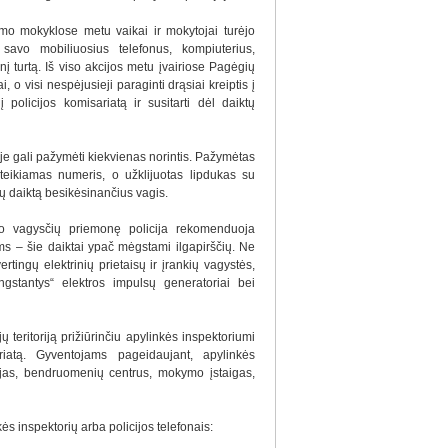
mo mokyklose metu vaikai ir mokytojai turėjo
 savo mobiliuosius telefonus, kompiuterius,
snį turtą. Iš viso akcijos metu įvairiose Pagėgių
o visi nespėjusieji paraginti drąsiai kreiptis į
 policijos komisariatą ir susitarti dėl daiktų
oje gali pažymėti kiekvienas norintis. Pažymėtas
uteikiamas numeris, o užklijuotas lipdukas su
sų daiktą besikėsinančius vagis.
o vagysčių priemonę policija rekomenduoja
ms – šie daiktai ypač mėgstami ilgapirščių. Ne
rtingų elektrinių prietaisų ir įrankių vagystės,
ngstantys“ elektros impulsų generatoriai bei
ų teritoriją prižiūrinčiu apylinkės inspektoriumi
riatą. Gyventojams pageidaujant, apylinkės
nijas, bendruomenių centrus, mokymo įstaigas,
ės inspektorių arba policijos telefonais: