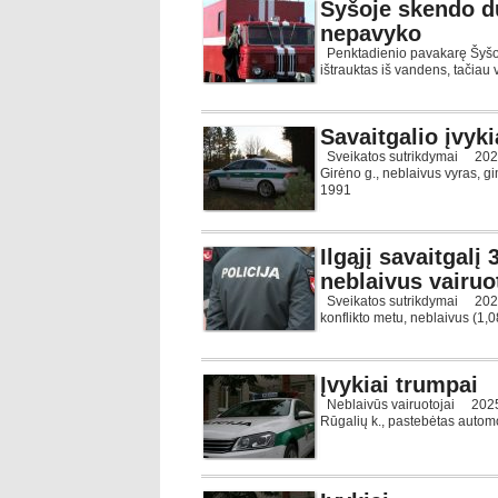
Šyšoje skendo du
nepavyko
Penktadienio pavakarę Šyšos
ištrauktas iš vandens, tačiau
Savaitgalio įvyki
Sveikatos sutrikdymai 2026-0
Girėno g., neblaivus vyras, g
1991
Ilgąjį savaitgalį 
neblaivus vairuo
Sveikatos sutrikdymai 2026-0
konflikto metu, neblaivus (1,0
Įvykiai trumpai
Neblaivūs vairuotojai 2025-02
Rūgalių k., pastebėtas automo