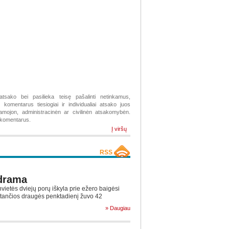
atsako bei pasilieka teisę pašalinti netinkamus,
komentarus tiesiogiai ir individualiai atsako juos
žiamojon, administracinėn ar civilinėn atsakomybėn.
s komentarus.
Į viršų
RSS
drama
vietės dviejų porų iškyla prie ežero baigėsi
ęstančios draugės penktadienį žuvo 42
» Daugiau