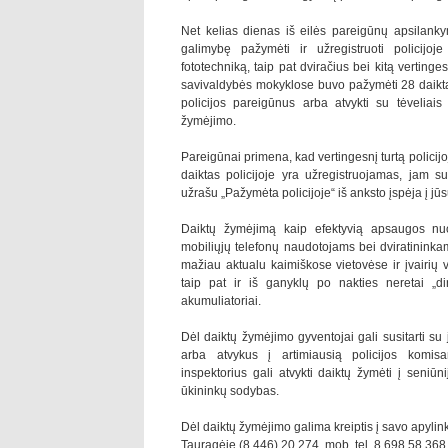
Net kelias dienas iš eilės pareigūnų apsilanky
galimybę pažymėti ir užregistruoti policijoje
fototechniką, taip pat dviračius bei kitą vertinge
savivaldybės mokyklose buvo pažymėti 28 daiktai, 
policijos pareigūnus arba atvykti su tėveliais į
žymėjimo.
Pareigūnai primena, kad vertingesnį turtą policij
daiktas policijoje yra užregistruojamas, jam s
užrašu „Pažymėta policijoje“ iš anksto įspėja į jū
Daiktų žymėjimą kaip efektyvią apsaugos nu
mobiliųjų telefonų naudotojams bei dviratininka
mažiau aktualu kaimiškose vietovėse ir įvairių ve
taip pat ir iš ganyklų po nakties neretai „di
akumuliatoriai.
Dėl daiktų žymėjimo gyventojai gali susitarti su j
arba atvykus į artimiausią policijos komisa
inspektorius gali atvykti daiktų žymėti į seniū
ūkininkų sodybas.
Dėl daiktų žymėjimo galima kreiptis į savo apylink
Tauragėje (8 446) 20 274, mob. tel. 8 698 58 368