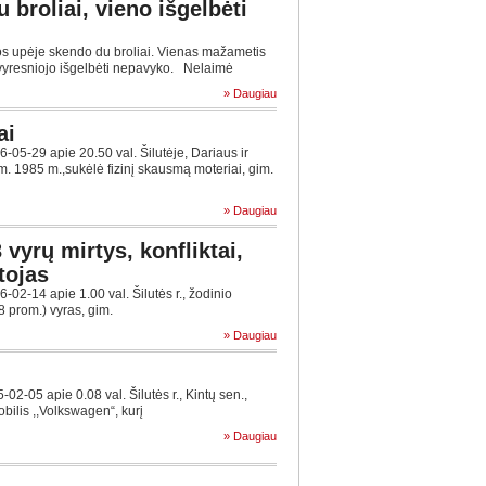
 broliai, vieno išgelbėti
 upėje skendo du broliai. Vienas mažametis
 vyresniojo išgelbėti nepavyko. Nelaimė
» Daugiau
ai
5-29 apie 20.50 val. Šilutėje, Dariaus ir
im. 1985 m.,sukėlė fizinį skausmą moteriai, gim.
» Daugiau
3 vyrų mirtys, konfliktai,
tojas
2-14 apie 1.00 val. Šilutės r., žodinio
8 prom.) vyras, gim.
» Daugiau
-05 apie 0.08 val. Šilutės r., Kintų sen.,
bilis ,,Volkswagen“, kurį
» Daugiau