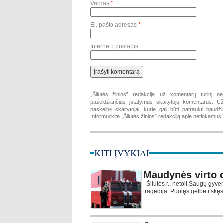
Vardas
*
El. pašto adresas
*
Interneto puslapis
„Šilutės žinios” redakcija už komentarų turinį ne
pažeidžiančius įstatymus skaitytojų komentarus. Už 
paskelbę skaitytojai, kurie gali būti patraukti baud
Informuokite „Šilutės žinios” redakciją apie netinkamu
KITI ĮVYKIAI
Maudynės virto 
Šilutės r., netoli Saugų gyven
tragedija. Puolęs gelbėti sk