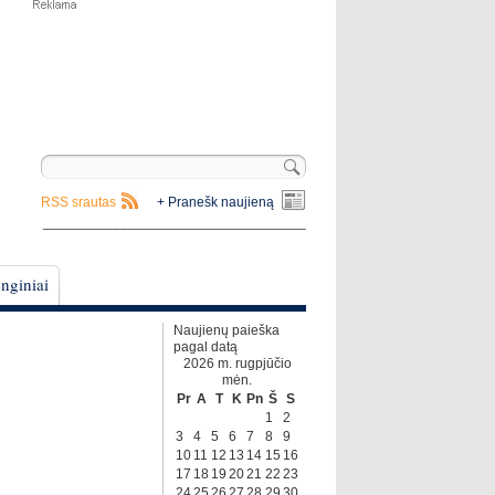
RSS srautas
+ Pranešk naujieną
__________________________________
nginiai
Naujienų paieška
pagal datą
2026 m. rugpjūčio
mėn.
Pr
A
T
K
Pn
Š
S
1
2
3
4
5
6
7
8
9
10
11
12
13
14
15
16
17
18
19
20
21
22
23
24
25
26
27
28
29
30