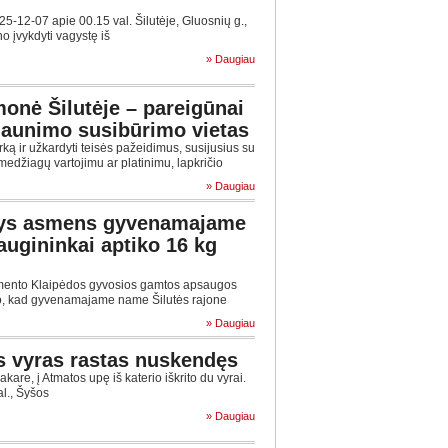
-12-07 apie 00.15 val. Šilutėje, Gluosnių g.,
o įvykdyti vagystę iš
» Daugiau
onė Šilutėje – pareigūnai
r jaunimo susibūrimo vietas
arką ir užkardyti teisės pažeidimus, susijusius su
medžiagų vartojimu ar platinimu, lapkričio
» Daugiau
inys asmens gyvenamajame
ugininkai aptiko 16 kg
ento Klaipėdos gyvosios gamtos apsaugos
mo, kad gyvenamajame name Šilutės rajone
» Daugiau
tęs vyras rastas nuskendęs
kare, į Atmatos upę iš katerio iškrito du vyrai.
al., Šyšos
» Daugiau