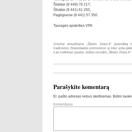
Šilalėje (8 449) 76 217;
Šilutėje (8 441) 61 250;
Pagėgiuose (8 441) 57 350.
Tauragės apskrities VPK
Griežtai draudžiama „Šilutės žinios.lt“ paskelbtą i
tradicinėse žiniasklaidos priemonėse ar kitur arba pla
o jei sutikimas gautas, būtina nurodyti „Šilutės žinios.lt“ k
Parašykite komentarą
El. pašto adresas nebus skelbiamas.
Būtini lauke
Komentaras