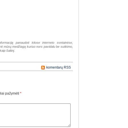
nformaciją panaudoti kitose interneto svetainėse,
tinti mūsų medžiagą kuriuo nors pavidalu be sutikimo,
aip šaltinį.
komentarų RSS
liai pažymėti
*