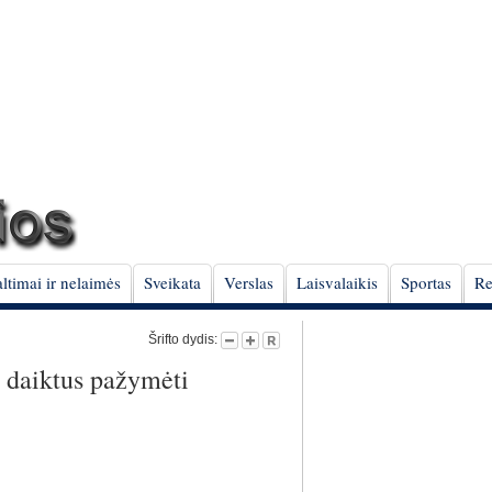
ltimai ir nelaimės
Sveikata
Verslas
Laisvalaikis
Sportas
Re
Šrifto dydis:
s daiktus pažymėti