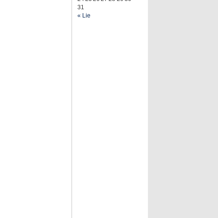
31
« Lie