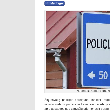
Nuotrauka Gintaro Radze
Šią savaitę policijos pareigūnai lankėsi Pagė
mokslo metams priminė vaikams, kaip svarbu yra
apie apsaugos nuo vagysčių priemones ir paragino