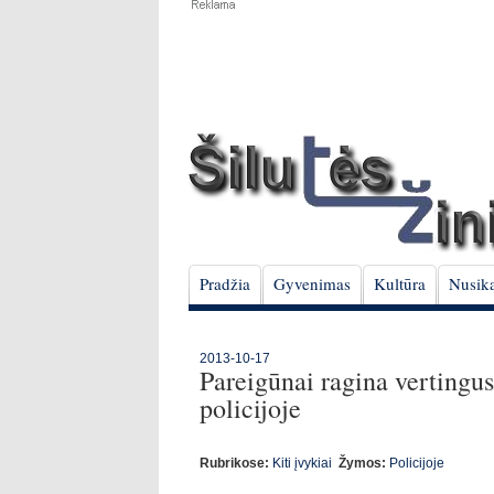
Pradžia
Gyvenimas
Kultūra
Nusika
2013-10-17
Pareigūnai ragina vertingu
policijoje
Rubrikose:
Kiti įvykiai
Žymos:
Policijoje