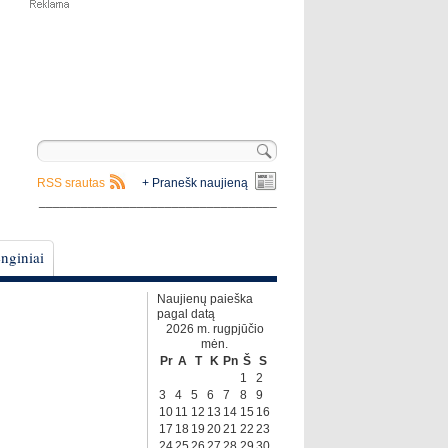
RSS srautas
+ Pranešk naujieną
__________________________________
nginiai
Naujienų paieška
pagal datą
2026 m. rugpjūčio
mėn.
Pr
A
T
K
Pn
Š
S
1
2
3
4
5
6
7
8
9
10
11
12
13
14
15
16
17
18
19
20
21
22
23
24
25
26
27
28
29
30