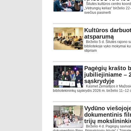
Šilutės kultūros centro koord
„Vėtrungių kelias“ birželio 2
svečius pasinerti
Kultūros darbuot
atsparumą
Birželio 5 d. Šilutės rajono s
bibliotekoje vyko mokymai kul
stipriam
Pagėgių krašto b
jubiliejiniame –
sąskrydyje
Kasmet Žemaitijos ir Mažosio
bibliotekininkų sąskrydis 2026 m. birželio 11–12 
Vydūno viešojoje
dokumentinis fil
trijų mokslininki
Birželio 4 d. Pagėgių saviva
dokumentinio filmo „Primatologių trijulė“ („Trimate