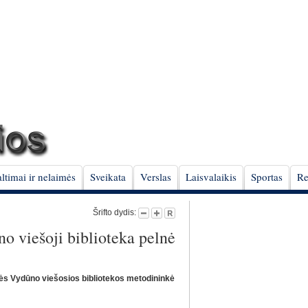
ltimai ir nelaimės
Sveikata
Verslas
Laisvalaikis
Sportas
Re
Šrifto dydis:
o viešoji biblioteka pelnė
ės Vydūno viešosios bibliotekos metodininkė