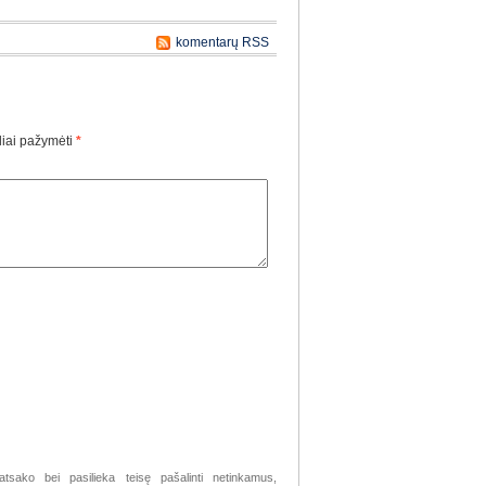
komentarų RSS
liai pažymėti
*
atsako bei pasilieka teisę pašalinti netinkamus,