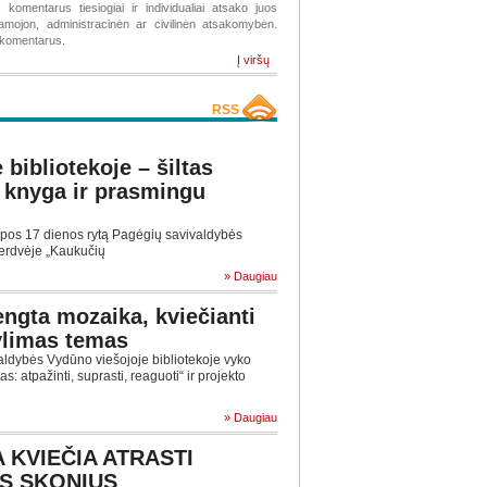
komentarus tiesiogiai ir individualiai atsako juos
žiamojon, administracinėn ar civilinėn atsakomybėn.
s komentarus.
Į viršų
RSS
bibliotekoje – šiltas
 knyga ir prasmingu
iepos 17 dienos rytą Pagėgių savivaldybės
 erdvėje „Kaukučių
» Daugiau
ngta mozaika, kviečianti
tylimas temas
aldybės Vydūno viešojoje bibliotekoje vyko
: atpažinti, suprasti, reaguoti“ ir projekto
» Daugiau
 KVIEČIA ATRASTI
S SKONIUS