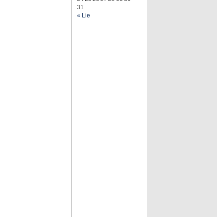
31
« Lie