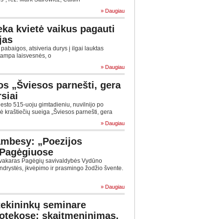
» Daugiau
eka kvietė vaikus pagauti
jas
abaigos, atsiveria durys į ilgai lauktas
 tampa laisvesnės, o
» Daugiau
os „Šviesos parnešti, gera
siai
esto 515-uoju gimtadieniu, nuvilnijo po
nė kraštiečių sueiga „Šviesos parnešti, gera
» Daugiau
kambesy: „Poezijos
 Pagėgiuose
vakaras Pagėgių savivaldybės Vydūno
endrystės, įkvėpimo ir prasmingo žodžio švente.
» Daugiau
tekininkų seminare
iotekose: skaitmeninimas,