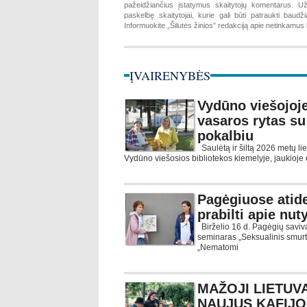
pažeidžiančius įstatymus skaitytojų komentarus. Už 
paskelbę skaitytojai, kurie gali būti patraukti baud
Informuokite „Šilutės žinios” redakciją apie netinkamu
ĮVAIRENYBĖS
Vydūno viešojoje 
vasaros rytas su
pokalbiu
Saulėtą ir šiltą 2026 metų l
Vydūno viešosios bibliotekos kiemelyje, jaukioje
Pagėgiuose atide
prabilti apie nu
Birželio 16 d. Pagėgių saviv
seminaras „Seksualinis smurtas
„Nematomi
MAŽOJI LIETUVA
NAUJUS KAFIJO