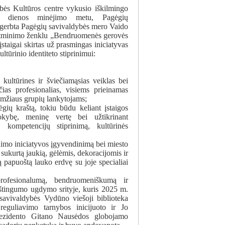
bės Kultūros centre vykusio iškilmingo
mo dienos minėjimo metu, Pagėgių
agerbta Pagėgių savivaldybės mero Vaido
 atminimo ženklu „Bendruomenės gerovės
įstaigai skirtas už prasmingas iniciatyvas
tūrinio identiteto stiprinimui:
 kultūrines ir šviečiamąsias veiklas bei
nčias profesionalias, visiems prieinamas
 amžiaus grupių lankytojams;
gių kraštą, tokiu būdu keliant įstaigos
kybę, meninę vertę bei užtikrinant
 kompetencijų stiprinimą, kultūrinės
nimo iniciatyvos įgyvendinimą bei miesto
 sukurtą jaukią, gėlėmis, dekoracijomis ir
 papuoštą lauko erdvę su joje specialiai
rofesionalumą, bendruomeniškumą ir
raštingumo ugdymo srityje, kuris 2025 m.
 savivaldybės Vydūno viešoji biblioteka
eguliavimo tarnybos inicijuoto ir Jo
rezidento Gitano Nausėdos globojamo