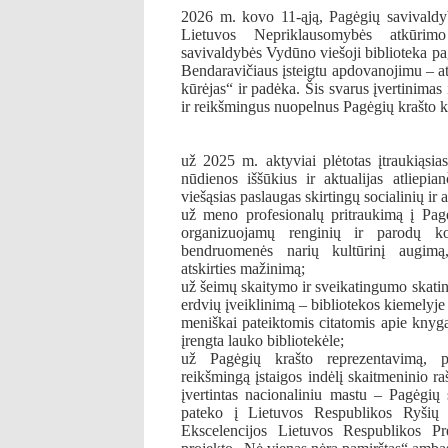
2026 m. kovo 11-ąją, Pagėgių savivaldy
Lietuvos Nepriklausomybės atkūri
savivaldybės Vydūno viešoji biblioteka p
Bendaravičiaus įsteigtu apdovanojimu –
kūrėjas“ ir padėka. Šis svarus įvertinimas 
ir reikšmingus nuopelnus Pagėgių krašto kul
už 2025 m. aktyviai plėtotas įtraukiąsias
nūdienos iššūkius ir aktualijas atliepia
viešąsias paslaugas skirtingų socialinių ir
už meno profesionalų pritraukimą į Pagė
organizuojamų renginių ir parodų ko
bendruomenės narių kultūrinį augimą,
atskirties mažinimą;
už šeimų skaitymo ir sveikatingumo skati
erdvių įveiklinimą – bibliotekos kiemelyje
meniškai pateiktomis citatomis apie knygą
įrengta lauko bibliotekėle;
už Pagėgių krašto reprezentavimą, p
reikšmingą įstaigos indėlį skaitmeninio 
įvertintas nacionaliniu mastu – Pagėgių
pateko į Lietuvos Respublikos Ryšių r
Ekscelencijos Lietuvos Respublikos P