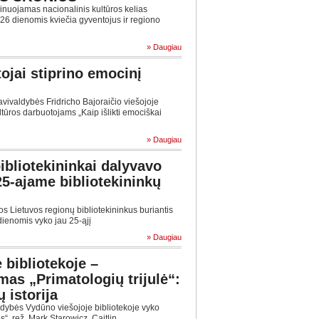
inuojamas nacionalinis kultūros kelias
2-26 dienomis kviečia gyventojus ir regiono
» Daugiau
ojai stiprino emocinį
avivaldybės Fridricho Bajoraičio viešojoje
tūros darbuotojams „Kaip išlikti emociškai
» Daugiau
ibliotekininkai dalyvavo
 25-ajame bibliotekininkų
s Lietuvos regionų bibliotekininkus buriantis
dienomis vyko jau 25-ąjį
» Daugiau
 bibliotekoje –
mas „Primatologių trijulė“:
ų istorija
ldybės Vydūno viešojoje bibliotekoje vyko
s“, rež. Mark Starowicz, Caitlin