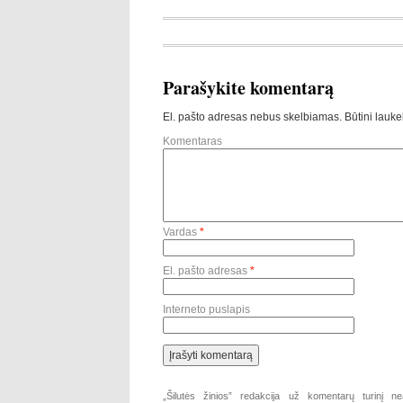
Parašykite komentarą
El. pašto adresas nebus skelbiamas.
Būtini lauke
Komentaras
Vardas
*
El. pašto adresas
*
Interneto puslapis
„Šilutės žinios” redakcija už komentarų turinį ne