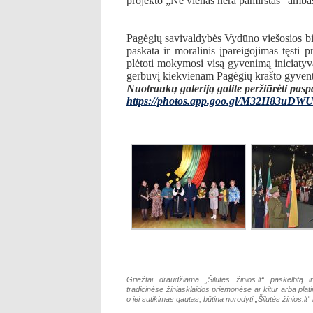
projekto „Nė vienas nėra pamirštas“ amba
Pagėgių savivaldybės Vydūno viešosios bi
paskata ir moralinis įpareigojimas tęsti p
plėtoti mokymosi visą gyvenimą iniciatyva
gerbūvį kiekvienam Pagėgių krašto gyvent
Nuotraukų galeriją galite peržiūrėti pas
https://photos.app.goo.gl/M32H83uDW
Griežtai draudžiama „Šilutės žinios.lt“ paskelbtą i
tradicinėse žiniasklaidos priemonėse ar kitur arba pla
o jei sutikimas gautas, būtina nurodyti „Šilutės žinios.lt“ k