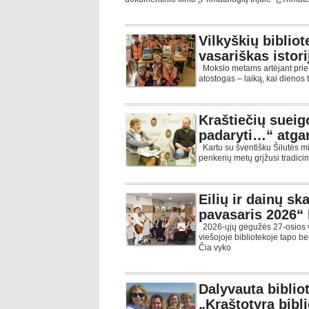
Vilkyškių bibliot
vasariškas istori
Mokslo metams artėjant prie p
atostogas – laiką, kai dienos
Kraštiečių sueig
padaryti…“ atgar
Kartu su šventišku Šilutės mi
penkerių metų grįžusi tradici
Eilių ir dainų s
pavasaris 2026“
2026-ųjų gegužės 27-osios 
viešojoje bibliotekoje tapo b
Čia vyko
Dalyvauta biblio
„Kraštotyra bibl