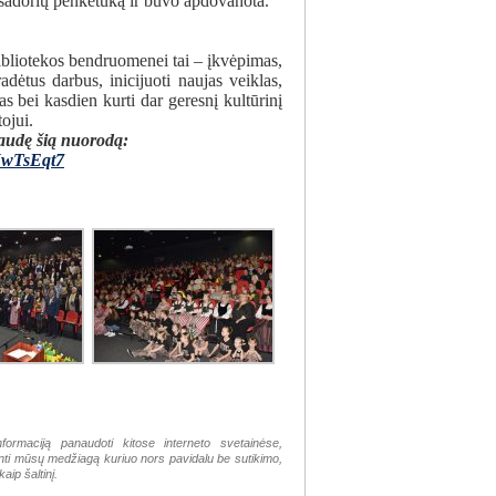
sadorių penketuką ir buvo apdovanota.
bliotekos bendruomenei tai – įkvėpimas,
radėtus darbus, inicijuoti naujas veiklas,
s bei kasdien kurti dar geresnį kultūrinį
ojui.
paudę šią nuorodą:
UwTsEqt7
nformaciją panaudoti kitose interneto svetainėse,
tinti mūsų medžiagą kuriuo nors pavidalu be sutikimo,
aip šaltinį.