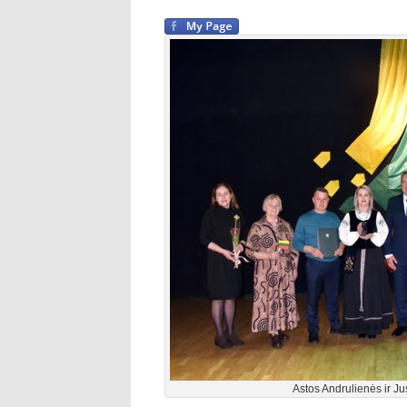
Astos Andrulienės ir Ju