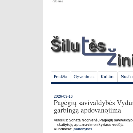
Pradžia
Gyvenimas
Kultūra
Nusika
2026-03-16
Pagėgių savivaldybės Vydūn
garbingą apdovanojimą
Autorius:
Sonata Nognienė, Pagėgių savivaldyb
– skaitytojų aptarnavimo skyriaus vedėja
Rubrikose:
Įvairenybės