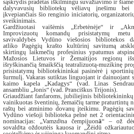
sąskrydis pradėtas iškilmingu suvažiavimo ir šiame
dalyvavusių bibliotekų vėliavų įnešimu bei š
įkvepiančiais šio renginio iniciatorių, organizatori
sveikinimais.
Gardžiuotasi vaišėmis „Erbetėnėje“ ir „Akm
Improvizuotų komandų prisistatymų metu
savivaldybės Vydūno viešosios bibliotekos da
atliko Pagėgių krašto kultūrinį savitumą atskle
skirtingų laikmečių profesinius ypatumus atspin
Mažosios Lietuvos ir Žemaitijos regionų išs
išryškinančią šmaikščią teatralizuotą-muzikinę pr
prisistatymų bibliotekininkai pasinėrė į sportinių
šurmulį. Vakaras sutiktas linguojant ir dainuojant 
kaimo kapela „Kadagys“ (vad. Linas Sendrau
ansambliu „Jonis“ (vad. Pranciškus Trijonis).
Griaudžiant fanfaroms, jubiliejinis bibliotekininkų
vainikuotas šventinių, žemaičių tarme praturtintų 
raštų bei atminimo dovanų įteikimu. Pagėgių sa
Vydūno viešoji biblioteka pelnė net 2 orientacin
nominacijas: „Vamzd
na čempijuon
ā
“ – ož dėd
ī
sovald
ta oždoutėis kauosa ir „Žėidū ožkariautu
ī
sosėtelkėma ėr vėininga kuomandini ritma.