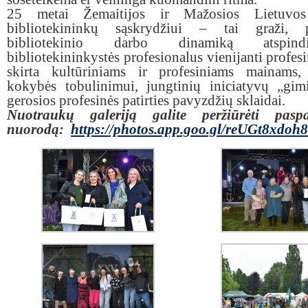
25 metai Žemaitijos ir Mažosios Lietuvos
bibliotekininkų sąskrydžiui – tai graži, 
bibliotekinio darbo dinamiką atspind
bibliotekininkystės profesionalus vienijanti profesi
skirta kultūriniams ir profesiniams mainams,
kokybės tobulinimui, jungtinių iniciatyvų „gim
gerosios profesinės patirties pavyzdžių sklaidai.
Nuotraukų galeriją galite peržiūrėti pasp
nuorodą:
https://photos.app.goo.gl/reUGt8xdo