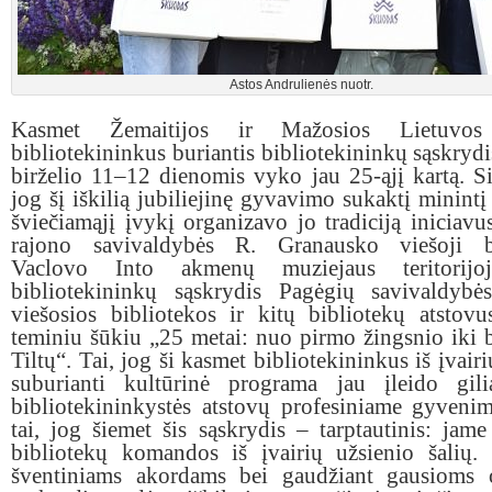
Astos Andrulienės nuotr.
Kasmet Žemaitijos ir Mažosios Lietuvos
bibliotekininkus buriantis bibliotekininkų sąskryd
birželio 11–12 dienomis vyko jau 25-ąjį kartą. S
jog šį iškilią jubiliejinę gyvavimo sukaktį minintį 
šviečiamąjį įvykį organizavo jo tradiciją iniciav
rajono savivaldybės R. Granausko viešoji bi
Vaclovo Into akmenų muziejaus teritorijo
bibliotekininkų sąskrydis Pagėgių savivaldyb
viešosios bibliotekos ir kitų bibliotekų atstovu
teminiu šūkiu „25 metai: nuo pirmo žingsnio iki 
Tiltų“. Tai, jog ši kasmet bibliotekininkus iš įvair
suburianti kultūrinė programa jau įleido gili
bibliotekininkystės atstovų profesiniame gyveni
tai, jog šiemet šis sąskrydis – tarptautinis: jam
bibliotekų komandos iš įvairių užsienio šalių.
šventiniams akordams bei gaudžiant gausioms 