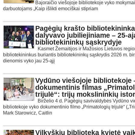
Bajoraičio viešojoje bibliotekoje vyko mokymai
darbuotojams „Kaip išlikti emociškai stipriam
Pagėgių krašto bibliotekininka
dalyvavo jubiliejiniame – 25-a
bibliotekininkų sąskrydyje
Kasmet Žemaitijos ir Mažosios Lietuvos regi
bibliotekininkus buriantis bibliotekininkų sąskrydis 2026 m. bi
dienomis vyko jau 25-ąjį
Vydūno viešojoje bibliotekoje 
dokumentinis filmas „Primato
trijulė“: trijų mokslininkių istor
Birželio 4 d. Pagėgių savivaldybės Vydūno vi
bibliotekoje vyko dokumentinio filmo „Primatologių trijulė“ („Tri
Mark Starowicz, Caitlin
Vilkyškių biblioteka kvietė vai