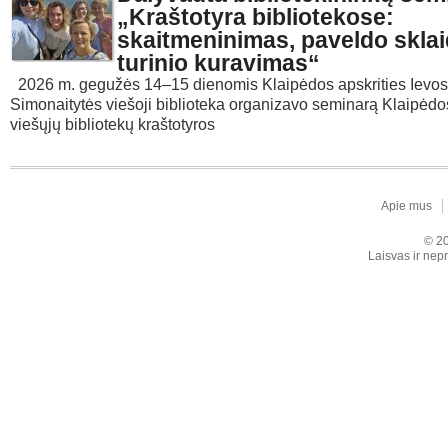
„Kraštotyra bibliotekose:
skaitmeninimas, paveldo sklai
turinio kuravimas“
2026 m. gegužės 14–15 dienomis Klaipėdos apskrities Ievos
Simonaitytės viešoji biblioteka organizavo seminarą Klaipėdo
viešųjų bibliotekų kraštotyros
Apie mus
© 20
Laisvas ir nepr