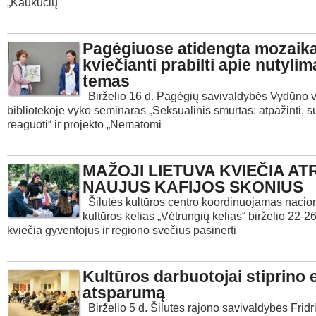
„Kaukučių
Pagėgiuose atidengta mozaika
kviečianti prabilti apie nutyli
temas
Birželio 16 d. Pagėgių savivaldybės Vydūno v
bibliotekoje vyko seminaras „Seksualinis smurtas: atpažinti, su
reaguoti“ ir projekto „Nematomi
MAŽOJI LIETUVA KVIEČIA AT
NAUJUS KAFIJOS SKONIUS
Šilutės kultūros centro koordinuojamas nacion
kultūros kelias „Vėtrungių kelias“ birželio 22-
kviečia gyventojus ir regiono svečius pasinerti
Kultūros darbuotojai stiprino 
atsparumą
Birželio 5 d. Šilutės rajono savivaldybės Fridr