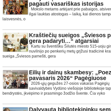
pagauti vasariškas istorijas
Mokslo metams artėjant prie pabaigos, atsiver
ilgai lauktas atostogas – laiką, kai dienos tam
laisvesnės, o
Kraštiečių sueigos „Šviesos p
gera padaryti…“ atgarsiai
Kartu su šventišku Šilutės miesto 515-uoju gi
nuvilnijo po penkerių metų grįžusi tradicinė kra
sueiga „Šviesos parnešti, gera
Eilių ir dainų skambesy: „Poez
pavasaris 2026“ Pagėgiuose
2026-ųjų gegužės 27-osios vakaras Pagėgių
savivaldybės Vydūno viešojoje bibliotekoje ta
bendrystės, įkvėpimo ir prasmingo žodžio švente. Čia vyko
Dalyvauta bibliotekininkų sem