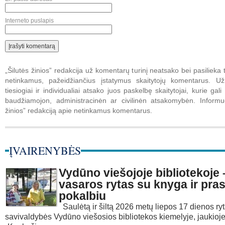
Interneto puslapis
„Šilutės žinios” redakcija už komentarų turinį neatsako bei pasilieka t
netinkamus, pažeidžiančius įstatymus skaitytojų komentarus. U
tiesiogiai ir individualiai atsako juos paskelbę skaitytojai, kurie gali 
baudžiamojon, administracinėn ar civilinėn atsakomybėn. Informuo
žinios” redakciją apie netinkamus komentarus.
ĮVAIRENYBĖS
Vydūno viešojoje bibliotekoje –
vasaros rytas su knyga ir pr
pokalbiu
Saulėtą ir šiltą 2026 metų liepos 17 dienos r
savivaldybės Vydūno viešosios bibliotekos kiemelyje, jaukioj