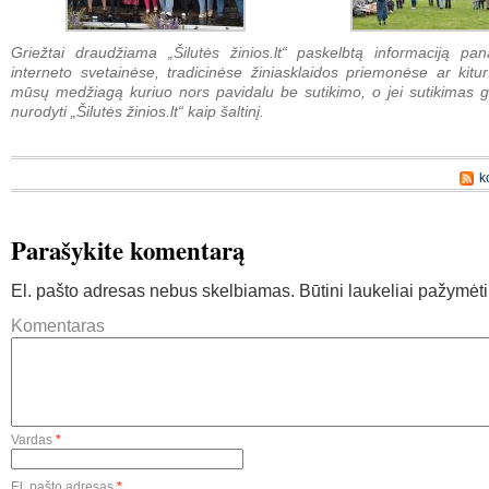
Griežtai draudžiama „Šilutės žinios.lt“ paskelbtą informaciją pan
interneto svetainėse, tradicinėse žiniasklaidos priemonėse ar kitur
mūsų medžiagą kuriuo nors pavidalu be sutikimo, o jei sutikimas g
nurodyti „Šilutės žinios.lt“ kaip šaltinį.
k
Parašykite komentarą
El. pašto adresas nebus skelbiamas.
Būtini laukeliai pažymėt
Komentaras
Vardas
*
El. pašto adresas
*