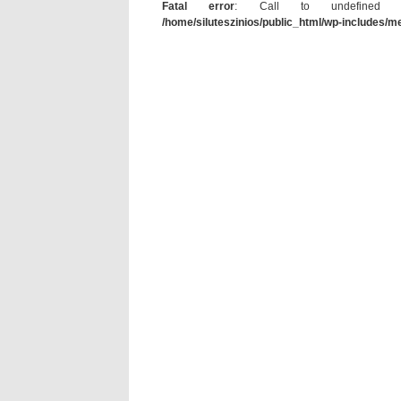
Fatal error
: Call to undefined func
/home/siluteszinios/public_html/wp-includes/m