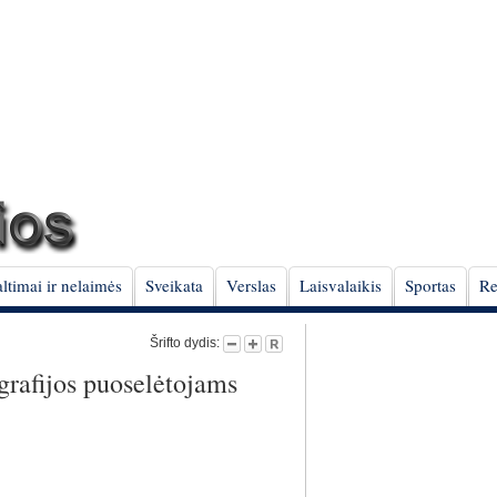
ltimai ir nelaimės
Sveikata
Verslas
Laisvalaikis
Sportas
Re
Šrifto dydis:
grafijos puoselėtojams