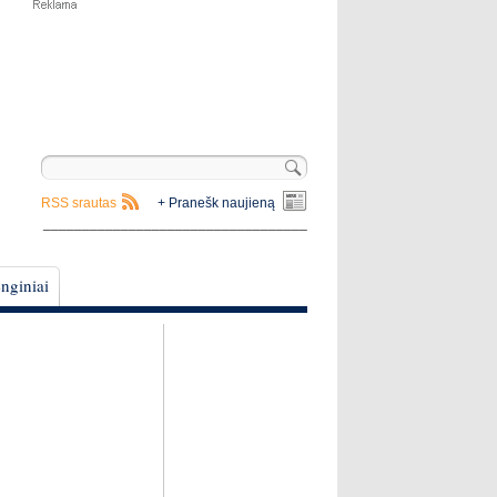
RSS srautas
+ Pranešk naujieną
__________________________________
nginiai