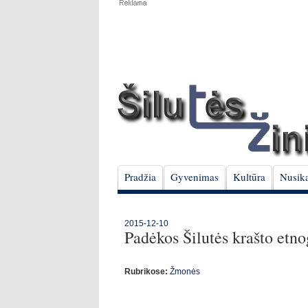
Pradžia
Gyvenimas
Kultūra
Nusika
2015-12-10
Padėkos Šilutės krašto etno
Rubrikose:
Žmonės