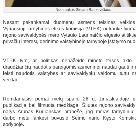
Nuotraukos Gintaro Radzevičiaus
Nesant pakankamai duomenų asmens teisinės veiklos v
Vyriausioji tarnybinės etikos komisija (VTEK) nutraukė tyrimą
rajono savivaldybės mero Vytauto Laurinaičio elgesio atitiktie
privačių interesų derinimo valstybinėje tarnyboje įstatymo nu
VTEK tyrė, ar politikas nepažeidė minėto teisės akto r
draudžiančių naudotis pareigomis asmeninei naudai gauti ir 
leisti naudotis valstybės ar savivaldybių valdomu turtu n
veiklai.
Remdamasis pernai metų spalio 26 d. žiniasklaidoje pa
publikacija bei filmuota medžiaga, Šilutės rajono savivald
narys Arūnas Kurlianskas pranešė, jog meras tarnybiniu 
darbo metu lankėsi buvusio Seimo nario Kęsto Komskio
sodyboje.