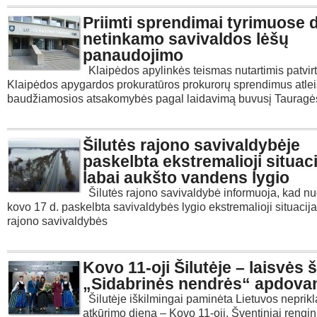
Priimti sprendimai tyrimuose d
netinkamo savivaldos lėšų
panaudojimo
Klaipėdos apylinkės teismas nutartimis patvir
Klaipėdos apygardos prokuratūros prokurorų sprendimus atlei
baudžiamosios atsakomybės pagal laidavimą buvusį Tauragė
Šilutės rajono savivaldybėje
paskelbta ekstremalioji situaci
labai aukšto vandens lygio
Šilutės rajono savivaldybė informuoja, kad n
kovo 17 d. paskelbta savivaldybės lygio ekstremalioji situacija
rajono savivaldybės
Kovo 11-oji Šilutėje – laisvės š
„Sidabrinės nendrės“ apdova
Šilutėje iškilmingai paminėta Lietuvos nepri
atkūrimo diena – Kovo 11-oji. Šventiniai rengin