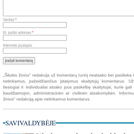
Vardas
*
El. pašto adresas
*
Interneto puslapis
„Šilutės žinios” redakcija už komentarų turinį neatsako bei pasilieka t
netinkamus, pažeidžiančius įstatymus skaitytojų komentarus. U
tiesiogiai ir individualiai atsako juos paskelbę skaitytojai, kurie gali 
baudžiamojon, administracinėn ar civilinėn atsakomybėn. Informuo
žinios” redakciją apie netinkamus komentarus.
SAVIVALDYBĖJE