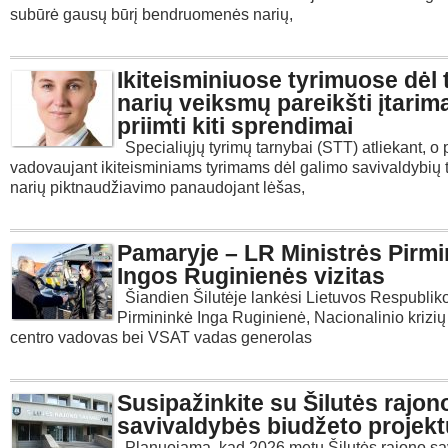
subūrė gausų būrį bendruomenės narių,
Ikiteisminiuose tyrimuose dėl 
narių veiksmų pareikšti įtarima
priimti kiti sprendimai
Specialiųjų tyrimų tarnybai (STT) atliekant, o 
vadovaujant ikiteisminiams tyrimams dėl galimo savivaldybių 
narių piktnaudžiavimo panaudojant lėšas,
Pamaryje – LR Ministrės Pirm
Ingos Ruginienės vizitas
Šiandien Šilutėje lankėsi Lietuvos Respubliko
Pirmininkė Inga Ruginienė, Nacionalinio krizi
centro vadovas bei VSAT vadas generolas
Susipažinkite su Šilutės rajon
savivaldybės biudžeto projekt
Planuojama, kad 2026 metų Šilutės rajono sa