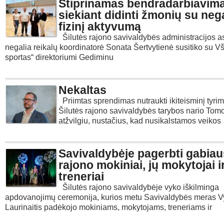
Stiprinamas bendradarbiavim
siekiant didinti žmonių su neg
fizinį aktyvumą
Šilutės rajono savivaldybės administracijos 
negalia reikalų koordinatorė Sonata Šertvytienė susitiko su Vš
sportas“ direktoriumi Gediminu
Nekaltas
Priimtas sprendimas nutraukti ikiteisminį tyri
Šilutės rajono savivaldybės tarybos nario Tom
atžvilgiu, nustačius, kad nusikalstamos veikos
Savivaldybėje pagerbti gabiau
rajono mokiniai, jų mokytojai i
treneriai
Šilutės rajono savivaldybėje vyko iškilminga
apdovanojimų ceremonija, kurios metu Savivaldybės meras V
Laurinaitis padėkojo mokiniams, mokytojams, treneriams ir