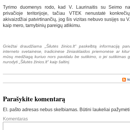
Tyrimo duomenys rodo, kad V. Laurinaitis su Seimo nar
privačioje teritorijoje, tačiau VTEK nenustatė konkreč
akivaizdžiai patvirtinančių, jog šis vizitas nebuvo susijęs su V
kaip mero, tarnybinių pareigų atlikimu.
Griežtai draudžiama „Šilutės žinios.lt“ paskelbtą informaciją pan
interneto svetainėse, tradicinėse žiniasklaidos priemonėse ar kitur
mūsų medžiagą kuriuo nors pavidalu be sutikimo, o jei sutikimas g
nurodyti „Šilutės žinios.lt“ kaip šaltinį.
k
Parašykite komentarą
El. pašto adresas nebus skelbiamas.
Būtini laukeliai pažymėt
Komentaras