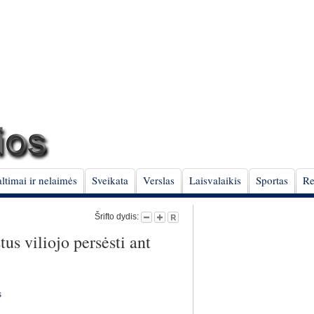
ltimai ir nelaimės
Sveikata
Verslas
Laisvalaikis
Sportas
Re
Šrifto dydis:
us viliojo persėsti ant
s