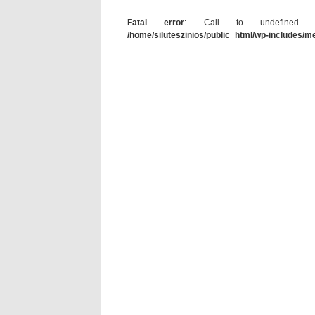
Fatal error
: Call to undefined func
/home/siluteszinios/public_html/wp-includes/m