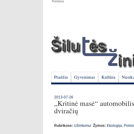
Pradžia
Gyvenimas
Kultūra
Nusika
2013-07-26
„Kritinė masė“ automobilist
dviračių
Rubrikose:
Užimtumui
Žymos:
Ekologija
,
Poilsi