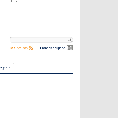
RSS srautas
+ Pranešk naujieną
__________________________________
nginiai