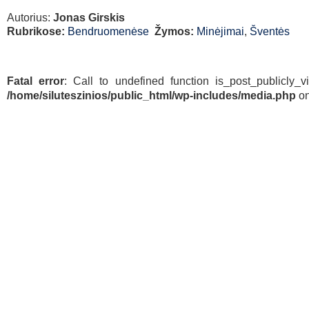
Autorius:
Jonas Girskis
Rubrikose:
Bendruomenėse
Žymos:
Minėjimai
,
Šventės
Fatal error
: Call to undefined function is_post_publicly_v
/home/siluteszinios/public_html/wp-includes/media.php
on