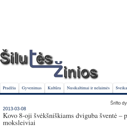
Pradžia
Gyvenimas
Kultūra
Nusikaltimai ir nelaimės
Sveika
Šrifto d
2013-03-08
Kovo 8-oji švėkšniškiams dviguba šventė – 
moksleiviai