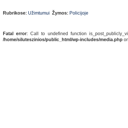
Rubrikose:
Užimtumui
Žymos:
Policijoje
Fatal error
: Call to undefined function is_post_publicly_v
/home/siluteszinios/public_html/wp-includes/media.php
on