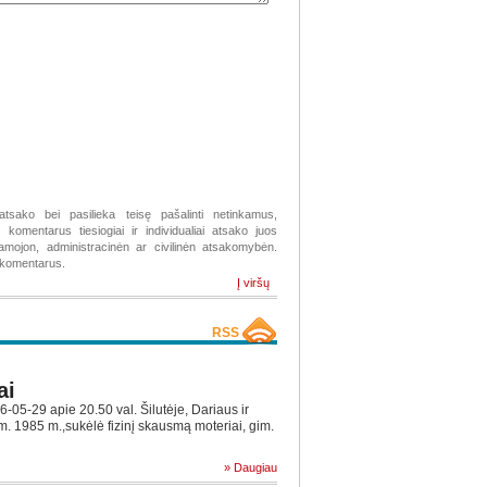
atsako bei pasilieka teisę pašalinti netinkamus,
komentarus tiesiogiai ir individualiai atsako juos
žiamojon, administracinėn ar civilinėn atsakomybėn.
s komentarus.
Į viršų
RSS
ai
5-29 apie 20.50 val. Šilutėje, Dariaus ir
im. 1985 m.,sukėlė fizinį skausmą moteriai, gim.
» Daugiau