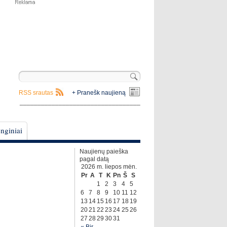
RSS srautas
+ Pranešk naujieną
__________________________________
nginiai
Naujienų paieška
pagal datą
2026 m. liepos mėn.
Pr
A
T
K
Pn
Š
S
1
2
3
4
5
6
7
8
9
10
11
12
13
14
15
16
17
18
19
20
21
22
23
24
25
26
27
28
29
30
31