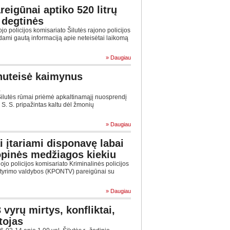
reigūnai aptiko 520 litrų
 degtinės
o policijos komisariato Šilutės rajono policijos
ndami gautą informaciją apie neteisėtai laikomą
» Daugiau
 nuteisė kaimynus
ilutės rūmai priėmė apkaltinamąjį nuosprendį
 S. S. pripažintas kaltu dėl žmonių
» Daugiau
i įtariami disponavę labai
opinės medžiagos kiekiu
ojo policijos komisariato Kriminalinės policijos
tyrimo valdybos (KPONTV) pareigūnai su
» Daugiau
3 vyrų mirtys, konfliktai,
tojas