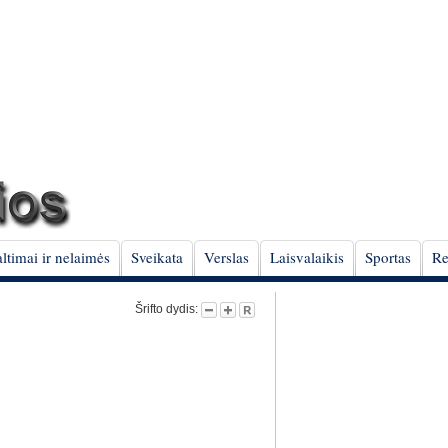
ltimai ir nelaimės
Sveikata
Verslas
Laisvalaikis
Sportas
Re
Šrifto dydis: