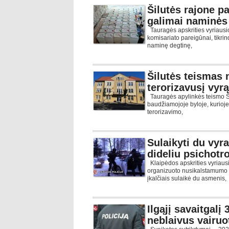
Šilutės rajone pa
galimai naminės
Tauragės apskrities vyriausioj
komisariato pareigūnai, tikri
naminę degtinę,
Šilutės teismas
terorizavusį vyrą
Tauragės apylinkės teismo Š
baudžiamojoje byloje, kurioje
terorizavimo,
Sulaikyti du vyra
dideliu psichotr
Klaipėdos apskrities vyriausi
organizuoto nusikalstamumo 
įkalčiais sulaikė du asmenis,
Ilgąjį savaitgalį 
neblaivus vairuo