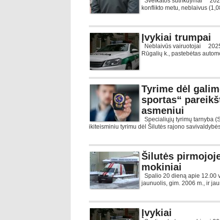
Sveikatos sutrikdymai 2026-0
konflikto metu, neblaivus (1,0
Įvykiai trumpai
Neblaivūs vairuotojai 2025-02
Rūgalių k., pastebėtas automo
Tyrime dėl galim
sportas“ pareikš
asmeniui
Specialiųjų tyrimų tarnyba (S
ikiteisminiu tyrimu dėl Šilutės rajono savivaldybė
Šilutės pirmojoj
mokiniai
Spalio 20 dieną apie 12.00 val
jaunuolis, gim. 2006 m., ir jau
Įvykiai