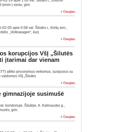
2-14 apie 1.00 val. Šilutės r., žodinio
8 prom.) vyras, gim.
» Daugiau
-05 apie 0.08 val. Šilutės r., Kintų sen.,
bilis ,,Volkswagen“, kurį
» Daugiau
os korupcijos VšĮ „Šilutės
ti įtarimai dar vienam
TT) atliko procesinius veiksmus, susijusius su
s valdomos VšĮ „Šilutės
» Daugiau
e gimnazijoje susimušė
. koridoriuje, Šilutėje, K. Kalinausko g.,
nuolis, gim.
» Daugiau