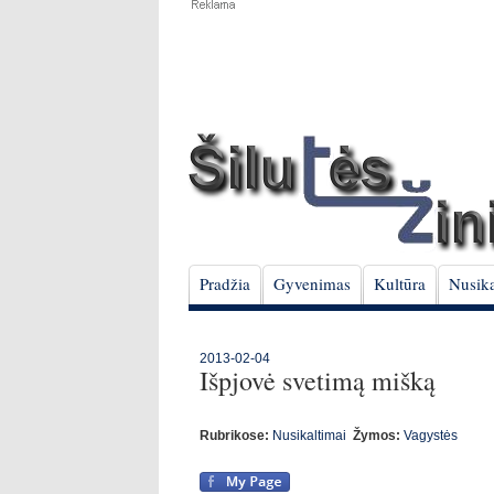
Pradžia
Gyvenimas
Kultūra
Nusika
2013-02-04
Išpjovė svetimą mišką
Rubrikose:
Nusikaltimai
Žymos:
Vagystės