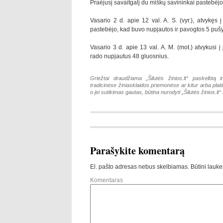
Praėjusį savaitgalį du miškų savininkai pastebėjo
Vasario 2 d. apie 12 val. A. S. (vyr.), atvykęs į
pastebėjo, kad buvo nupjautos ir pavogtos 5 pušys
Vasario 3 d. apie 13 val. A. M. (mot.) atvykusi į 
rado nupjautus 48 gluosnius.
Griežtai draudžiama „Šilutės žinios.lt“ paskelbtą i
tradicinėse žiniasklaidos priemonėse ar kitur arba pla
o jei sutikimas gautas, būtina nurodyti „Šilutės žinios.lt“ k
Parašykite komentarą
El. pašto adresas nebus skelbiamas.
Būtini lauke
Komentaras