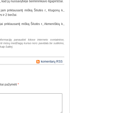
, kad jų nuosavybėje šeimininkavo ilgapirščiai.
 jam priklausantį mišką Šilutės r., Klugonų k.,
 ir 2 beržai.
jai priklausantį mišką Šilutės r., Akmeniškių k.,
nformaciją panaudoti kitose interneto svetainėse,
tinti mūsų medžiagą kuriuo nors pavidalu be sutikimo,
aip šaltinį.
komentarų RSS
liai pažymėti
*