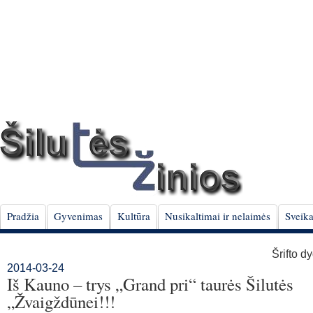
Pradžia
Gyvenimas
Kultūra
Nusikaltimai ir nelaimės
Sveika
Šrifto d
2014-03-24
Iš Kauno – trys „Grand pri“ taurės Šilutės
„Žvaigždūnei!!!