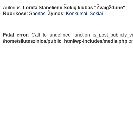
Autorius:
Loreta Stanelienė Šokių klubas "Žvaigždūnė"
Rubrikose:
Sportas
Žymos:
Konkursai
,
Šokiai
Fatal error
: Call to undefined function is_post_publicly_v
/home/siluteszinios/public_html/wp-includes/media.php
on