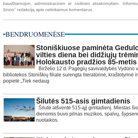
baudžiamojon, administracinėn ar civilinėn atsakomybėn. Informuo
žinios” redakciją apie netinkamus komentarus.
BENDRUOMENĖSE
Stoniškiuose paminėta Gedulo
vilties diena bei didžiųjų trėmi
Holokausto pradžios 85-metis
Birželio 12 d. Pagėgių savivaldybės Vydūno v
bibliotekos Stoniškių filiale surengta literatūrinė, kraštotyrinė 
popietė „Tiek nedaug
Šilutės 515-asis gimtadienis
Šilutė atšventė 515-ąjį gimtadienį. Miestas ši
dienomis buvo pilnas muzikos, spalvų, šypsenų
nuotaikos.