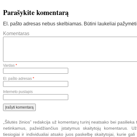
Parašykite komentarą
El. pašto adresas nebus skelbiamas.
Būtini laukeliai pažymėt
Komentaras
Vardas
*
El. pašto adresas
*
Interneto puslapis
„Šilutės žinios” redakcija už komentarų turinį neatsako bei pasilieka t
netinkamus, pažeidžiančius įstatymus skaitytojų komentarus. U
tiesiogiai ir individualiai atsako juos paskelbę skaitytojai, kurie gali 