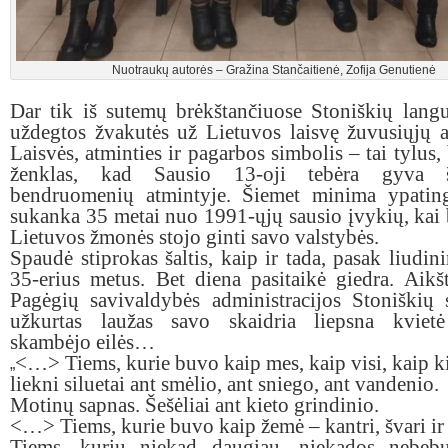
Nuotraukų autorės – Gražina Stančaitienė, Zofija Genutienė
Dar tik iš sutemų brėkštančiuose Stoniškių
lang
uždegtos žvakutės už Lietuvos laisvę žuvusiųjų 
Laisvės, atminties ir pagarbos simbolis –
tai tylus,
ženklas, kad Sausio 13-oji tebėra gyva 
bendruomenių atmintyje.
Šiemet minima ypatin
sukanka 35 metai nuo 1991-ųjų sausio įvykių, kai 
Lietuvos žmonės stojo ginti savo valstybės.
Spaudė stiprokas šaltis, kaip ir tada, pasak liudini
35-erius metus. Bet diena pasitaikė giedra. Aikšt
Pagėgių savivaldybės administracijos Stoniškių 
užkurtas laužas savo skaidria liepsna kviet
skambėjo eilės…
<…> Tiems, kurie buvo kaip mes, kaip visi, kaip k
„
liekni siluetai ant smėlio, ant sniego, ant vandenio.
Motinų sapnas. Šešėliai ant kieto grindinio.
<…> Tiems, kurie buvo kaip žemė – kantri, švari ir
Tiems, kurių niekad daugiau, niekados nebe