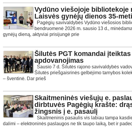
Vydūno viešojoje bibliotekoje
Laisvės gynėjų dienos 35-met
Pagėgių savivaldybės Vydūno viešosios bibli
bendruomenė 2026 m. sausio 13 d., minėdama
gynėjų dieną, aktyviai prisijungė prie
Šilutės PGT komandai įteiktas
apdovanojimas
Sausio 7 d. Šilutės rajono savivaldybės vado
Šilutės priešgaisrinės gelbėjimo tarnybos kole
– šventinė. Dar prieš
Skaitmeninės viešųjų e. pasla
dirbtuvės Pagėgių krašte: drą
žingsnis į e. pasaulį
Skaitmeninis pasaulis vis labiau tampa kasd
dalimi – elektroninės paslaugos ne tik taupo laiką, bet ir pad