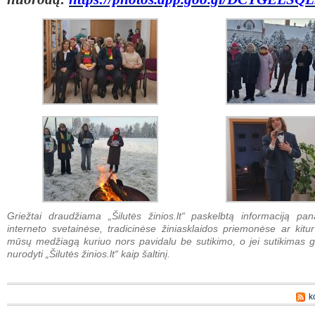
Griežtai draudžiama „Šilutės žinios.lt“ paskelbtą informaciją pan
interneto svetainėse, tradicinėse žiniasklaidos priemonėse ar kitur
mūsų medžiagą kuriuo nors pavidalu be sutikimo, o jei sutikimas g
nurodyti „Šilutės žinios.lt“ kaip šaltinį.
k