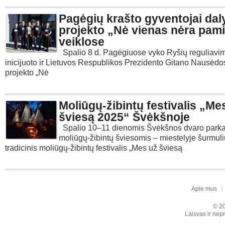
Pagėgių krašto gyventojai da
projekto „Nė vienas nėra pami
veiklose
Spalio 8 d. Pagėgiuose vyko Ryšių reguliavi
inicijuoto ir Lietuvos Respublikos Prezidento Gitano Nausėd
projekto „Nė
Moliūgų-žibintų festivalis „Me
šviesą 2025“ Švėkšnoje
Spalio 10–11 dienomis Švėkšnos dvaro parka
moliūgų-žibintų šviesomis – miestelyje šurmul
tradicinis moliūgų-žibintų festivalis „Mes už šviesą
Apie mus
© 20
Laisvas ir nepr