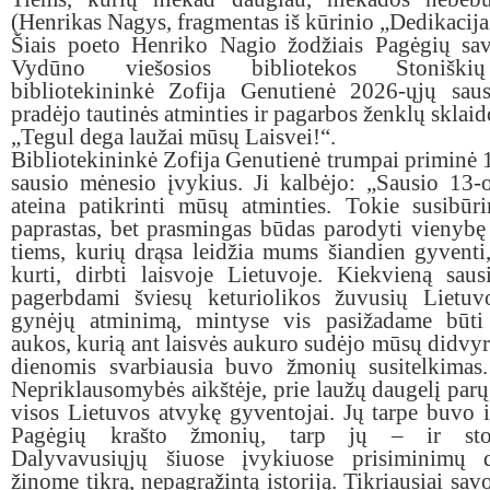
(Henrikas Nagys, fragmentas iš kūrinio „Dedikacija
Šiais poeto Henriko Nagio žodžiais
Pagėgių sav
Vydūno viešosios bibliotekos Stoniškių
bibliotekininkė Zofija Genutienė 2026-ųjų saus
pradėjo
tautinės atminties ir pagarbos ženklų sklai
„Tegul dega laužai mūsų Laisvei!“.
Bibliotekininkė Zofija Genutienė trumpai priminė
sausio mėnesio įvykius. Ji kalbėjo: „Sausio 13-
ateina patikrinti mūsų atminties. Tokie susibū
paprastas, bet prasmingas būdas parodyti vienybę
tiems, kurių drąsa leidžia mums šiandien gyventi
kurti, dirbti laisvoje Li
etuvoje.
Kiekvieną sausi
pagerbdami šviesų keturiolikos žuvusių Lietuvo
gynėjų atminimą, mintyse vis pasižadame būti 
aukos, kurią ant laisvės aukuro sudėjo mūsų didvyr
dienomis svarbiausia buvo žmonių susitelkimas.
Nepriklausomybės aikštėje, prie laužų daugelį parų
visos Lietuvos atvykę gyventojai. Jų tarpe buvo 
Pagėgių krašto žmonių, tarp jų – ir stoni
Dalyvavusiųjų šiuose įvykiuose prisiminimų
žinome tikrą, nepagražintą istoriją. Tikriausiai sav