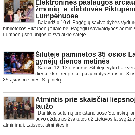
Elektroninės paslaugos arčia
žmonių: e. dirbtuvės Piktupėn
Lumpėnuose
Balandžio 10 d. Pagėgių savivaldybės Vydūn
bibliotekos Piktupėnų filiale bei Pagėgių savivaldybės adminis
Lumpėnų seniūnijos laisvalaikio salėje
Šilutėje paminėtos 35-osios L
gynėjų dienos metinės
Sausio 12–13 dienomis Šilutėje vyko Laisvės
dienai skirti renginiai, pažymintys Sausio 13-os
35-ąsias metines. Šių metų
Atmintis prie skaisčiai liepsno
laužo
Dar tik iš sutemų brėkštančiuose Stoniškių l
buvo uždegtos žvakutės už Lietuvos laisvę žuv
atminimui. Laisvės, atminties ir