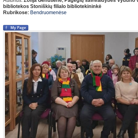
Autorius:
Zofija Genutienė, Pagėgių savivaldybės Vydūno 
bibliotekos Stoniškių filialo bibliotekininkė
Rubrikose:
Bendruomenėse