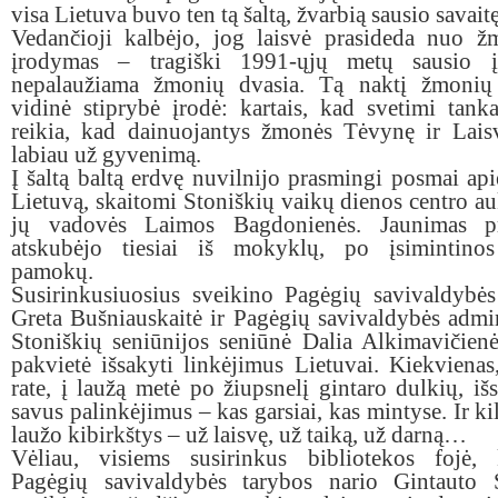
visa Lietuva buvo ten tą šaltą, žvarbią sausio savaitę
Vedančioji kalbėjo, jog laisvė prasideda nuo ž
įrodymas
–
tragiški 1991-ųjų metų sausio į
nepalaužiama žmonių dvasia. Tą naktį žmonių 
vidinė stiprybė įrodė: kartais, kad svetimi tanka
reikia, kad dainuojantys žmonės Tėvynę ir Lais
labiau už gyvenimą.
Į šaltą baltą erdvę nuvilnijo prasmingi posmai apie
Lietuvą, skaitomi Stoniškių vaikų dienos centro auk
jų vadovės Laimos Bagdonienės. Jaunimas p
atskubėjo tiesiai iš mokyklų, po įsimintinos 
pamokų.
Susirinkusiuosius sveikino Pagėgių savivaldybė
Greta Bušniauskaitė ir Pagėgių savivaldybės admin
Stoniškių seniūnijos seniūnė Dalia Alkimavičien
pakvietė išsakyti linkėjimus Lietuvai. Kiekvienas,
rate, į laužą metė po žiupsnelį gintaro dulkių, i
savus palinkėjimus – kas garsiai, kas mintyse. Ir ki
laužo kibirkštys – už laisvę, už taiką, už darną…
Vėliau, visiems susirinkus bibliotekos fojė, k
Pagėgių savivaldybės tarybos nario Gintauto S