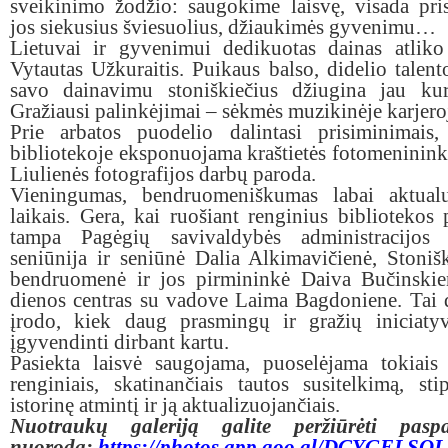
sveikinimo žodžio: saugokime laisvę, visada pr
jos siekusius šviesuolius, džiaukimės gyvenimu…
Lietuvai ir gyvenimui dedikuotas dainas atliko 
Vytautas Užkuraitis. Puikaus balso, didelio talent
savo dainavimu stoniškiečius džiugina jau kuri
Gražiausi palinkėjimai – sėkmės muzikinėje karjero
Prie arbatos puodelio dalintasi prisiminimais,
bibliotekoje eksponuojama kraštietės fotomeninink
Liulienės fotografijos darbų paroda.
Vieningumas, bendruomeniškumas labai aktualu
laikais. Gera, kai ruošiant renginius bibliotekos p
tampa Pagėgių savivaldybės administracijos 
seniūnija ir seniūnė Dalia Alkimavičienė, Stoni
bendruomenė ir jos pirmininkė Daiva Bučinskie
dienos centras su vadove Laima Bagdoniene. Tai d
įrodo, kiek daug prasmingų ir gražių iniciaty
įgyvendinti dirbant kartu.
Pasiekta laisvė
saugojama, puoselėjama tokiais
renginiais, skatinančiais tautos susitelkimą, stip
istorinę atmintį ir ją aktualizuojančiais.
Nuotraukų galeriją galite peržiūrėti pasp
nuorodą:
https://photos.app.goo.gl/DCYGELSQ