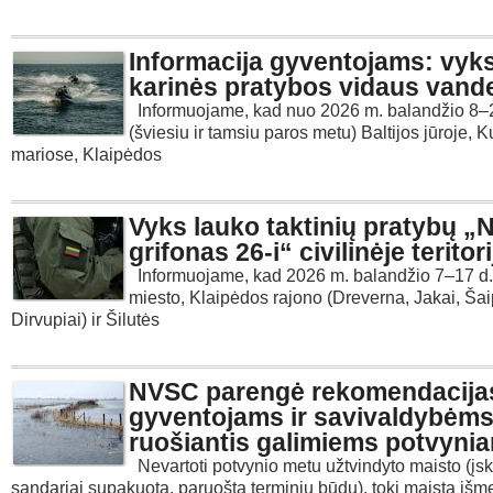
Informacija gyventojams: vyk
karinės pratybos vidaus vand
Informuojame, kad nuo 2026 m. balandžio 8–
(šviesiu ir tamsiu paros metu) Baltijos jūroje, K
mariose, Klaipėdos
Vyks lauko taktinių pratybų „
grifonas 26-i“ civilinėje teritori
Informuojame, kad 2026 m. balandžio 7–17 d.
miesto, Klaipėdos rajono (Dreverna, Jakai, Šaip
Dirvupiai) ir Šilutės
NVSC parengė rekomendacija
gyventojams ir savivaldybėm
ruošiantis galimiems potvyni
Nevartoti potvynio metu užtvindyto maisto (įsk
sandariai supakuotą, paruoštą terminiu būdu), tokį maistą išme