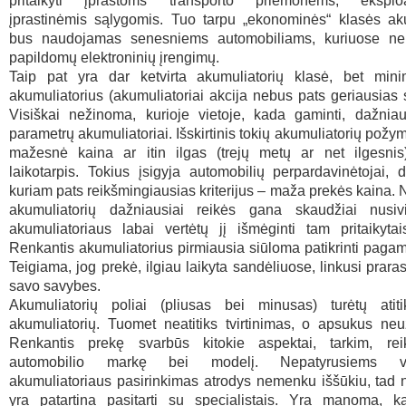
pritaikyti įprastoms transporto priemonėms, eksplo
įprastinėmis sąlygomis. Tuo tarpu „ekonominės“ klasės aku
bus naudojamas senesniems automobiliams, kuriuose ne
papildomų elektroninių įrengimų.
Taip pat yra dar ketvirta akumuliatorių klasė, bet mini
akumuliatorius (akumuliatoriai akcija nebus pats geriausias
Visiškai nežinoma, kurioje vietoje, kada gaminti, dažniau
parametrų akumuliatoriai. Išskirtinis tokių akumuliatorių požy
mažesnė kaina ar itin ilgas (trejų metų ar net ilgesnis)
laikotarpis. Tokius įsigyja automobilių perpardavinėtojai, d
kuriam pats reikšmingiausias kriterijus – maža prekės kaina. N
akumuliatorių dažniausiai reikės gana skaudžiai nusivil
akumuliatoriaus labai vertėtų jį išmėginti tam pritaikytais
Renkantis akumuliatorius pirmiausia siūloma patikrinti pagam
Teigiama, jog prekė, ilgiau laikyta sandėliuose, linkusi praras
savo savybes.
Akumuliatorių poliai (pliusas bei minusas) turėtų atiti
akumuliatorių. Tuomet neatitiks tvirtinimas, o apsukus neu
Renkantis prekę svarbūs kitokie aspektai, tarkim, reiki
automobilio markę bei modelį. Nepatyrusiems va
akumuliatoriaus pasirinkimas atrodys nemenku iššūkiu, tad 
yra patartina pasitarti su specialistais. Yra manoma, k