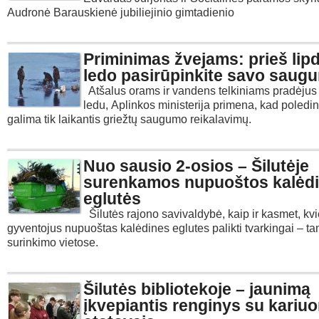
Audronė Barauskienė jubiliejinio gimtadienio
Priminimas žvejams: prieš lip
ledo pasirūpinkite savo saug
Atšalus orams ir vandens telkiniams pradėjus
ledu, Aplinkos ministerija primena, kad poledi
galima tik laikantis griežtų saugumo reikalavimų.
Nuo sausio 2-osios – Šilutėje
surenkamos nupuoštos kalėd
eglutės
Šilutės rajono savivaldybė, kaip ir kasmet, kvi
gyventojus nupuoštas kalėdines eglutes palikti tvarkingai – ta
surinkimo vietose.
Šilutės bibliotekoje – jaunimą
įkvepiantis renginys su kari