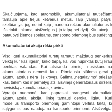
Skaičiuojama, kad automobilių akumuliatoriai tautiečiam
tarnauja apie trejus ketverius metus. Taip įvardija patys
skelbiantys, jog norint kaip įmanoma rečiau akumuliatorius ke
išsirinkti tinkamą, atsižvelgus į jo talpą bei dydį. Kitu atvej
pataupyti žiemos speigams, transporto priemonę bus sudėting
Akumuliatoriai akcija rėkia pirkti
Visgi geri akumuliatoriai turėtų tarnauti maždaug penkeriu
veiktų kur kas ilgesnį laiko tarpą, kai vos nupirktas būtų kr
penkias valandas. Kai atsiranda pirmieji nusiskundimai
akumuliatoriaus nemesti lauk. Pirmiausia siūloma gerai pa
akumuliatorius nėra išsikrovęs. Galima „negalavimo“ priežas
kas, tarkim kad ir pernelyg atsilaisvinęs generatoriaus dirželi
nevisišką akumuliatoriaus įkrovimą.
Vyrauja nuomonė, kad paprastai brangesni akumuliato
akumuliatoriai akcija, linkę tarnauti gerokai ilgiau. Kur
modelius transporto priemonių gamintojai vertina faktą, k
sąlygomis bus naudojama transporto priemonė. Atsižvelgian