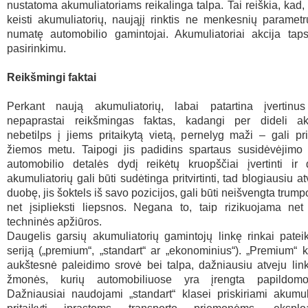
nustatoma akumuliatoriams reikalinga talpa. Tai reiškia, kad
keisti akumuliatorių, naująjį rinktis ne menkesnių paramet
numatę automobilio gamintojai. Akumuliatoriai akcija taps
pasirinkimu.
Reikšmingi faktai
Perkant naują akumuliatorių, labai patartina įvertinu
nepaprastai reikšmingas faktas, kadangi per dideli aku
nebetilps į jiems pritaikytą vietą, pernelyg maži – gali pr
žiemos metu. Taipogi jis padidins spartaus susidėvėjimo r
automobilio detalės dydį reikėtų kruopščiai įvertinti ir 
akumuliatorių gali būti sudėtinga pritvirtinti, tad blogiausiu at
duobę, jis šoktels iš savo pozicijos, gali būti neišvengta trum
net įsiplieksti liepsnos. Negana to, taip rizikuojama net
techninės apžiūros.
Daugelis garsių akumuliatorių gamintojų linkę rinkai patei
seriją („premium“, „standart“ ar „ekonominius“). „Premium“ k
aukštesnė paleidimo srovė bei talpa, dažniausiu atveju linkę
žmonės, kurių automobiliuose yra įrengta papildomo
Dažniausiai naudojami „standart“ klasei priskiriami akumuli