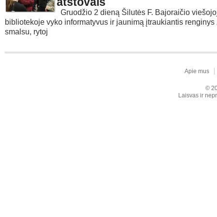
atstovais
Gruodžio 2 dieną Šilutės F. Bajoraičio viešojo
bibliotekoje vyko informatyvus ir jaunimą įtraukiantis renginys
smalsu, rytoj
Apie mus
© 20
Laisvas ir nepr