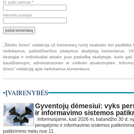
El. pašto adresas
*
Interneto puslapis
„Šilutės žinios” redakcija už komentarų turinį neatsako bei pasilieka t
netinkamus, pažeidžiančius įstatymus skaitytojų komentarus. U
tiesiogiai ir individualiai atsako juos paskelbę skaitytojai, kurie gali 
baudžiamojon, administracinėn ar civilinėn atsakomybėn. Informuo
žinios” redakciją apie netinkamus komentarus.
ĮVAIRENYBĖS
Gyventojų dėmesiui: vyks per
ir informavimo sistemos patik
Informuojame, kad 2026 m. balandžio 30 d. v
perspėjimo ir informavimo sistemos patikrinima
patikrinimo metu nuo 11