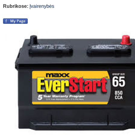
Rubrikose:
Įvairenybės