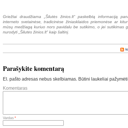
Griežtai draudžiama „Šilutės žinios.lt“ paskelbtą informaciją pan
interneto svetainėse, tradicinėse žiniasklaidos priemonėse ar kitur
mūsų medžiagą kuriuo nors pavidalu be sutikimo, o jei sutikimas g
nurodyti „Šilutės žinios.lt“ kaip šaltinį.
k
Parašykite komentarą
El. pašto adresas nebus skelbiamas.
Būtini laukeliai pažymėt
Komentaras
Vardas
*