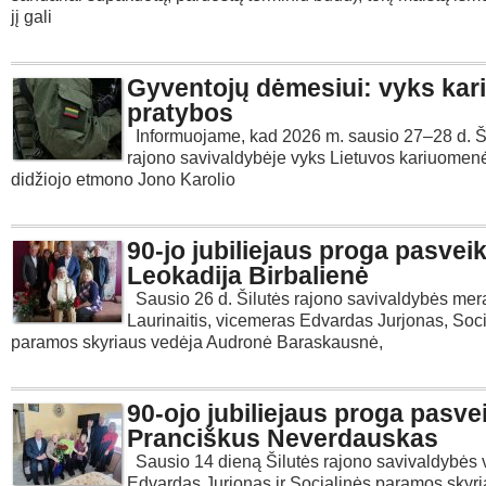
jį gali
Gyventojų dėmesiui: vyks kar
pratybos
Informuojame, kad 2026 m. sausio 27–28 d. Š
rajono savivaldybėje vyks Lietuvos kariuomen
didžiojo etmono Jono Karolio
90-jo jubiliejaus proga pasveik
Leokadija Birbalienė
Sausio 26 d. Šilutės rajono savivaldybės mer
Laurinaitis, vicemeras Edvardas Jurjonas, Soc
paramos skyriaus vedėja Audronė Baraskausnė,
90-ojo jubiliejaus proga pasve
Pranciškus Neverdauskas
Sausio 14 dieną Šilutės rajono savivaldybės
Edvardas Jurjonas ir Socialinės paramos skyr