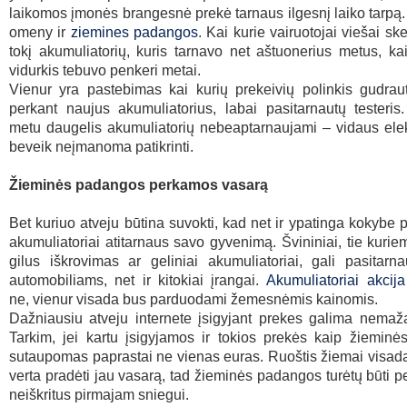
laikomos įmonės brangesnė prekė tarnaus ilgesnį laiko tarpą.
omeny ir
ziemines padangos
. Kai kurie vairuotojai viešai ske
tokį akumuliatorių, kuris tarnavo net aštuonerius metus, ka
vidurkis tebuvo penkeri metai.
Vienur yra pastebimas kai kurių prekeivių polinkis gudraut
perkant naujus akumuliatorius, labai pasitarnautų testeris
metu daugelis akumuliatorių nebeaptarnaujami – vidaus elekt
beveik neįmanoma patikrinti.
Žieminės padangos perkamos vasarą
Bet kuriuo atveju būtina suvokti, kad net ir ypatinga kokybe 
akumuliatoriai atitarnaus savo gyvenimą. Švininiai, tie kuri
gilus iškrovimas ar geliniai akumuliatoriai, gali pasitarn
automobiliams, net ir kitokiai įrangai.
Akumuliatoriai akcij
ne, vienur visada bus parduodami žemesnėmis kainomis.
Dažniausiu atveju internete įsigyjant prekes galima nemaža
Tarkim, jei kartu įsigyjamos ir tokios prekės kaip žiemin
sutaupomas paprastai ne vienas euras. Ruoštis žiemai visada
verta pradėti jau vasarą, tad žieminės padangos turėtų būti 
neiškritus pirmajam sniegui.