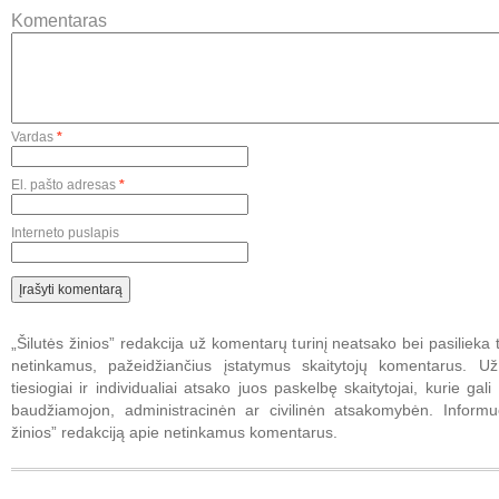
Komentaras
Vardas
*
El. pašto adresas
*
Interneto puslapis
„Šilutės žinios” redakcija už komentarų turinį neatsako bei pasilieka t
netinkamus, pažeidžiančius įstatymus skaitytojų komentarus. U
tiesiogiai ir individualiai atsako juos paskelbę skaitytojai, kurie gali 
baudžiamojon, administracinėn ar civilinėn atsakomybėn. Informuo
žinios” redakciją apie netinkamus komentarus.