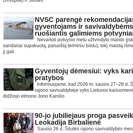
Dirvupiai) ir Šilutės
NVSC parengė rekomendacija
gyventojams ir savivaldybėm
ruošiantis galimiems potvyni
Nevartoti potvynio metu užtvindyto maisto (įsk
sandariai supakuotą, paruoštą terminiu būdu), tokį maistą išme
jį gali
Gyventojų dėmesiui: vyks kar
pratybos
Informuojame, kad 2026 m. sausio 27–28 d. Š
rajono savivaldybėje vyks Lietuvos kariuomen
didžiojo etmono Jono Karolio
90-jo jubiliejaus proga pasveik
Leokadija Birbalienė
Sausio 26 d. Šilutės rajono savivaldybės mer