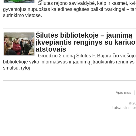
Šilutės rajono savivaldybė, kaip ir kasmet, kvi
gyventojus nupuoštas kalėdines eglutes palikti tvarkingai – ta
surinkimo vietose.
Šilutės bibliotekoje – jaunimą
įkvepiantis renginys su kari
atstovais
Gruodžio 2 dieną Šilutės F. Bajoraičio viešojo
bibliotekoje vyko informatyvus ir jaunimą įtraukiantis renginys
smalsu, rytoj
Apie mus
© 20
Laisvas ir nepr