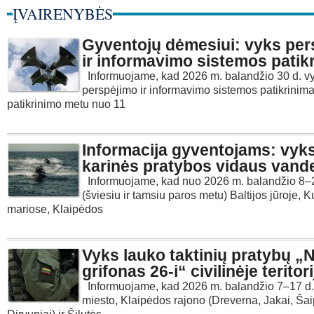
ĮVAIRENYBĖS
Gyventojų dėmesiui: vyks per
ir informavimo sistemos patik
Informuojame, kad 2026 m. balandžio 30 d. v
perspėjimo ir informavimo sistemos patikrinima
patikrinimo metu nuo 11
Informacija gyventojams: vyk
karinės pratybos vidaus vand
Informuojame, kad nuo 2026 m. balandžio 8–
(šviesiu ir tamsiu paros metu) Baltijos jūroje, K
mariose, Klaipėdos
Vyks lauko taktinių pratybų „
grifonas 26-i“ civilinėje teritori
Informuojame, kad 2026 m. balandžio 7–17 d.
miesto, Klaipėdos rajono (Dreverna, Jakai, Šaip