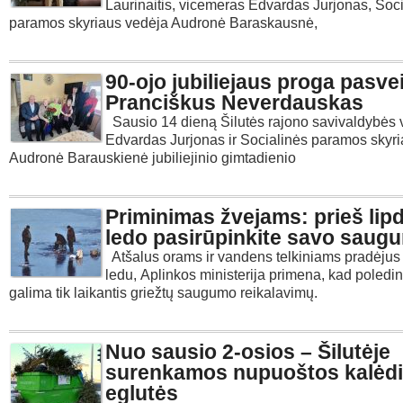
Laurinaitis, vicemeras Edvardas Jurjonas, Soc
paramos skyriaus vedėja Audronė Baraskausnė,
90-ojo jubiliejaus proga pasve
Pranciškus Neverdauskas
Sausio 14 dieną Šilutės rajono savivaldybės
Edvardas Jurjonas ir Socialinės paramos skyr
Audronė Barauskienė jubiliejinio gimtadienio
Priminimas žvejams: prieš lip
ledo pasirūpinkite savo saug
Atšalus orams ir vandens telkiniams pradėjus
ledu, Aplinkos ministerija primena, kad poledi
galima tik laikantis griežtų saugumo reikalavimų.
Nuo sausio 2-osios – Šilutėje
surenkamos nupuoštos kalėd
eglutės