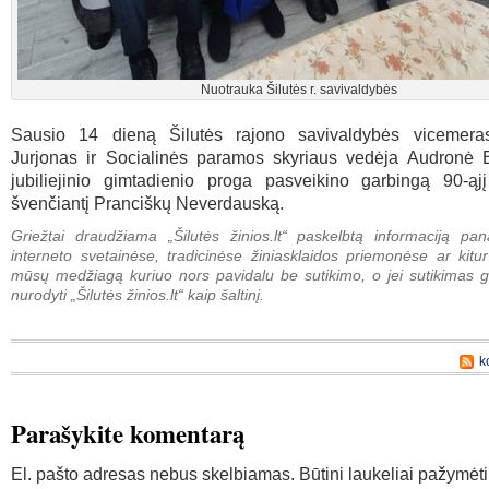
Nuotrauka Šilutės r. savivaldybės
Sausio 14 dieną Šilutės rajono savivaldybės vicemera
Jurjonas ir Socialinės paramos skyriaus vedėja Audronė 
jubiliejinio gimtadienio proga pasveikino garbingą 90-ąjį
švenčiantį Pranciškų Neverdauską.
Griežtai draudžiama „Šilutės žinios.lt“ paskelbtą informaciją pan
interneto svetainėse, tradicinėse žiniasklaidos priemonėse ar kitur
mūsų medžiagą kuriuo nors pavidalu be sutikimo, o jei sutikimas g
nurodyti „Šilutės žinios.lt“ kaip šaltinį.
k
Parašykite komentarą
El. pašto adresas nebus skelbiamas.
Būtini laukeliai pažymėt