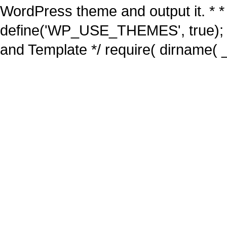
WordPress theme and output it. * *
define('WP_USE_THEMES', true); 
and Template */ require( dirname( _