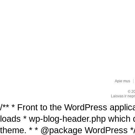
Apie mus
© 20
Laisvas ir nepr
/** * Front to the WordPress applica
loads * wp-blog-header.php which 
theme. * * @package WordPress */ /