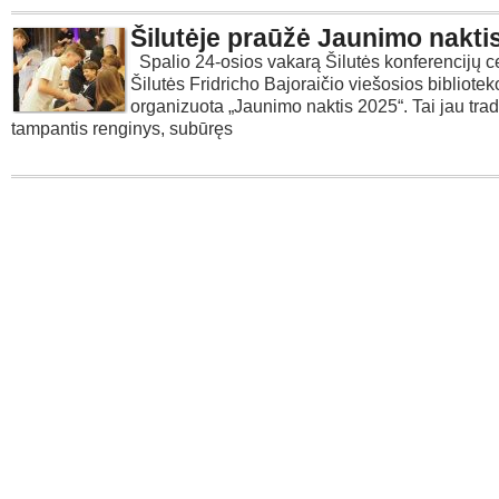
Šilutėje praūžė Jaunimo nakti
Spalio 24-osios vakarą Šilutės konferencijų c
Šilutės Fridricho Bajoraičio viešosios bibliotek
organizuota „Jaunimo naktis 2025“. Tai jau trad
tampantis renginys, subūręs