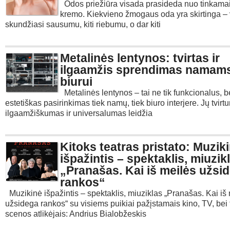
Odos priežiūra visada prasideda nuo tinkamai
kremo. Kiekvieno žmogaus oda yra skirtinga – 
skundžiasi sausumu, kiti riebumu, o dar kiti
Metalinės lentynos: tvirtas ir
ilgaamžis sprendimas namams
biurui
Metalinės lentynos – tai ne tik funkcionalus, be
estetiškas pasirinkimas tiek namų, tiek biuro interjere. Jų tvirt
ilgaamžiškumas ir universalumas leidžia
Kitoks teatras pristato: Muzik
išpažintis – spektaklis, miuzik
„Pranašas. Kai iš meilės užsi
rankos“
Muzikinė išpažintis – spektaklis, miuziklas „Pranašas. Kai iš
užsidega rankos“ su visiems puikiai pažįstamais kino, TV, bei 
scenos atlikėjais: Andrius Bialobžeskis