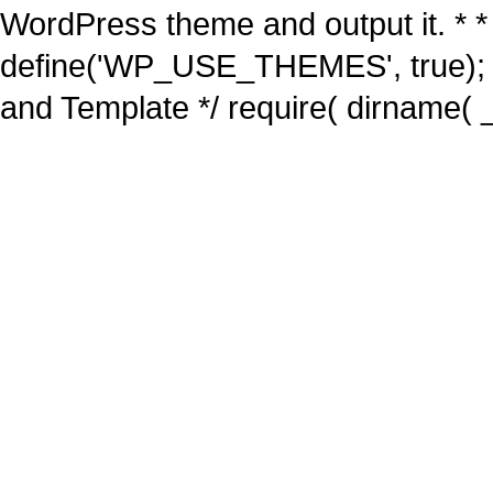
WordPress theme and output it. * *
define('WP_USE_THEMES', true); 
and Template */ require( dirname( _