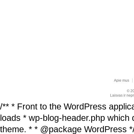
Apie mus
© 20
Laisvas ir nepr
/** * Front to the WordPress applica
loads * wp-blog-header.php which 
theme. * * @package WordPress */ /