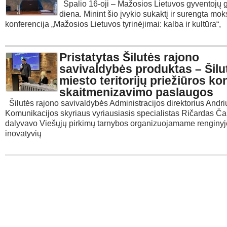
Spalio 16-oji – Mažosios Lietuvos gyventojų 
diena. Minint šio įvykio sukaktį ir surengta mok
konferencija „Mažosios Lietuvos tyrinėjimai: kalba ir kultūra“,
Pristatytas Šilutės rajono
savivaldybės produktas – Šilu
miesto teritorijų priežiūros ko
skaitmenizavimo paslaugos
Šilutės rajono savivaldybės Administracijos direktorius Andriu
Komunikacijos skyriaus vyriausiasis specialistas Ričardas Ča
dalyvavo Viešųjų pirkimų tarnybos organizuojamame renginyje
inovatyvių