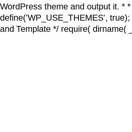
WordPress theme and output it. * *
define('WP_USE_THEMES', true); 
and Template */ require( dirname( _