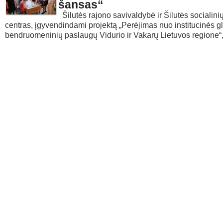
šansas“
Šilutės rajono savivaldybė ir Šilutės socialin
centras, įgyvendindami projektą „Perėjimas nuo institucinės g
bendruomeninių paslaugų Vidurio ir Vakarų Lietuvos regione“