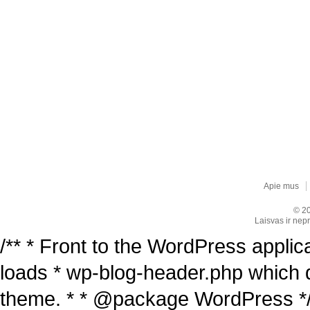
Apie mus
© 20
Laisvas ir nepr
/** * Front to the WordPress applica
loads * wp-blog-header.php which 
theme. * * @package WordPress */ /