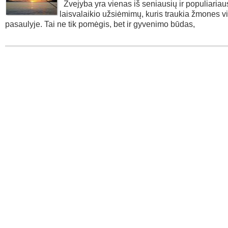
Žvejyba yra vienas iš seniausių ir populiariau
laisvalaikio užsiėmimų, kuris traukia žmones 
pasaulyje. Tai ne tik pomėgis, bet ir gyvenimo būdas,