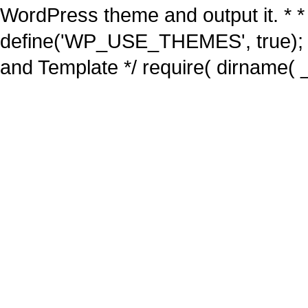
WordPress theme and output it. * *
define('WP_USE_THEMES', true); 
and Template */ require( dirname( _