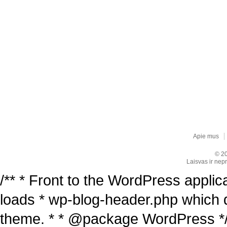
Apie mus
© 20
Laisvas ir nepr
/** * Front to the WordPress applica
loads * wp-blog-header.php which 
theme. * * @package WordPress */ /