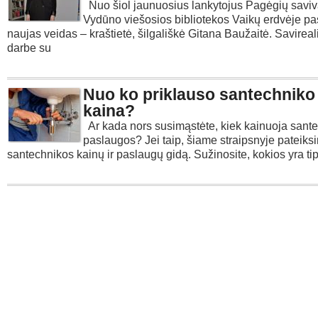
Nuo šiol jaunuosius lankytojus Pagėgių savi
Vydūno viešosios bibliotekos Vaikų erdvėje pa
naujas veidas – kraštietė, šilgališkė Gitana Baužaitė. Savireal
darbe su
Nuo ko priklauso santechniko
kaina?
Ar kada nors susimąstėte, kiek kainuoja sant
paslaugos? Jei taip, šiame straipsnyje pateiks
santechnikos kainų ir paslaugų gidą. Sužinosite, kokios yra ti