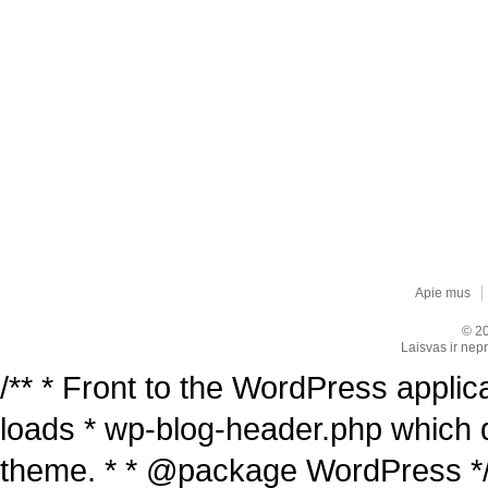
Apie mus
© 20
Laisvas ir nepr
/** * Front to the WordPress applica
loads * wp-blog-header.php which 
theme. * * @package WordPress */ /