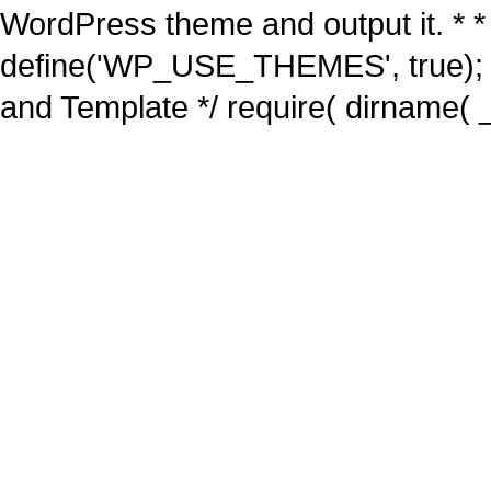
WordPress theme and output it. * *
define('WP_USE_THEMES', true); 
and Template */ require( dirname( _