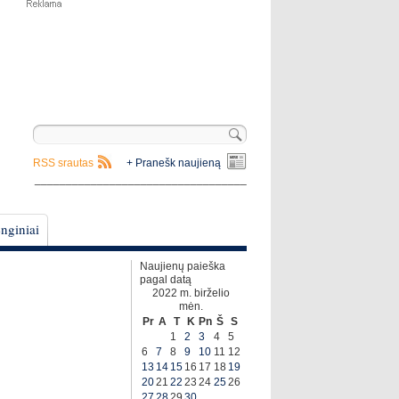
RSS srautas
+ Pranešk naujieną
__________________________________
nginiai
Naujienų paieška
pagal datą
2022 m. birželio
mėn.
Pr
A
T
K
Pn
Š
S
1
2
3
4
5
6
7
8
9
10
11
12
13
14
15
16
17
18
19
20
21
22
23
24
25
26
27
28
29
30