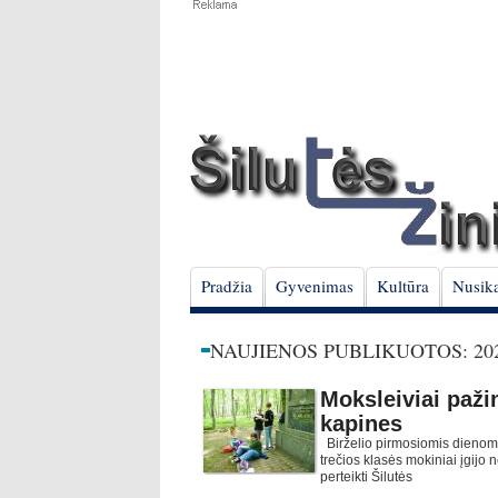
Pradžia
Gyvenimas
Kultūra
Nusika
NAUJIENOS PUBLIKUOTOS: 202
Moksleiviai paži
kapines
Birželio pirmosiomis dienom
trečios klasės mokiniai įgijo n
perteikti Šilutės