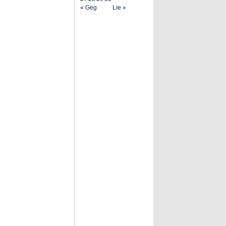
« Geg
Lie »