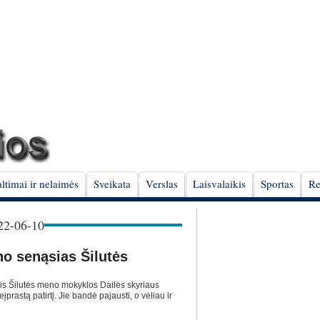
ltimai ir nelaimės
Sveikata
Verslas
Laisvalaikis
Sportas
Re
2-06-10
no senąsias Šilutės
is Šilutės meno mokyklos Dailės skyriaus
eįprastą patirtį. Jie bandė pajausti, o vėliau ir