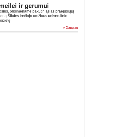
meilei ir gerumui
sius, prisimename pakutiniąsias praėjusiųjų
eną Šilutės trečiojo amžiaus universiteto
popietę,
» Daugiau