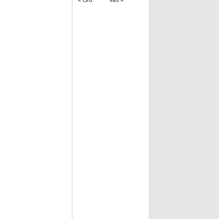
« Gru
Vas »