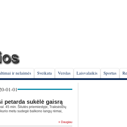
ltimai ir nelaimės
Sveikata
Verslas
Laisvalaikis
Sportas
Re
0-01-01
si petarda sukėlė gaisrą
l. 45 min. Šilutės priemiestyje, Traksėdžių
 kurio metu sudegė balkono langų rėmai,
» Daugiau