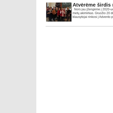
Atvėrėme širdis 
Nors jau įžengėme į 2020-uo
metų akimirkas. Gruožio 20 di
klausytojai rinkosi į Advento 