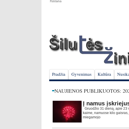
Pradžia
Gyvenimas
Kultūra
Nusika
NAUJIENOS PUBLIKUOTOS: 202
Į namus įskrieju
Gruodžio 31 dieną, apie 23 va
kaime, namuose kilo gaisras,
miegamojo