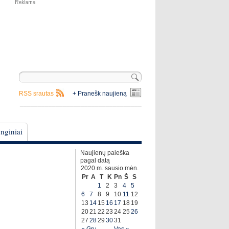
RSS srautas
+ Pranešk naujieną
__________________________________
nginiai
Naujienų paieška
pagal datą
2020 m. sausio mėn.
Pr
A
T
K
Pn
Š
S
1
2
3
4
5
6
7
8
9
10
11
12
13
14
15
16
17
18
19
20
21
22
23
24
25
26
27
28
29
30
31