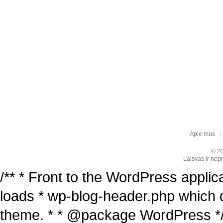
Apie mus
© 20
Laisvas ir nepr
/** * Front to the WordPress applica
loads * wp-blog-header.php which 
theme. * * @package WordPress */ /