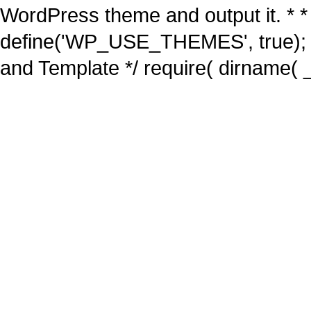
WordPress theme and output it. * *
define('WP_USE_THEMES', true); 
and Template */ require( dirname( _