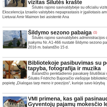
vizitas Šilutės krašte
Šilutės rajono savivaldybėje su oficialiu vizit
Ekscelencija Izraelio valstybės nepaprastasis ir įgaliotasis 
Lietuvai Amir Maimon bei asistentė Ana
Šildymo sezono pabaiga
(1)
Šilutės rajono savivaldybės administracijos d
įsakymu Nr. A1-466 nustatė šildymo sezono p
2016 m. balandžio 15 d.
Bibliotekoje pasibuvimas su p
tapyba, fotografija ir muzika
Balandžio penktadienio pavakarę šilutiškiai r
Šilutės Fridricho Bajoraičio viešojoje bibliotek
popietę „Dialogas tarp meno ir poezijos“, kurioje savo kūrybą
VMI primena, kas gali pasinau
Gyventojų pajamų mokesčio l