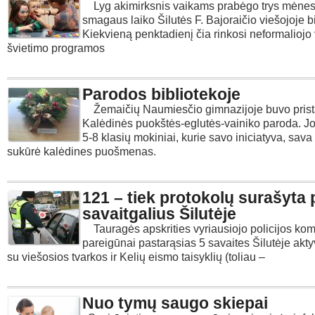
Lyg akimirksnis vaikams prabėgo trys mėnes
smagaus laiko Šilutės F. Bajoraičio viešojoje bi
Kiekvieną penktadienį čia rinkosi neformaliojo
švietimo programos
Parodos bibliotekoje
Žemaičių Naumiesčio gimnazijoje buvo pris
Kalėdinės puokštės-eglutės-vainiko paroda. J
5-8 klasių mokiniai, kurie savo iniciatyva, sav
sukūrė kalėdines puošmenas.
121 – tiek protokolų surašyta 
savaitgalius Šilutėje
Tauragės apskrities vyriausiojo policijos kom
pareigūnai pastarąsias 5 savaites Šilutėje akty
su viešosios tvarkos ir Kelių eismo taisyklių (toliau –
Nuo tymų saugo skiepai