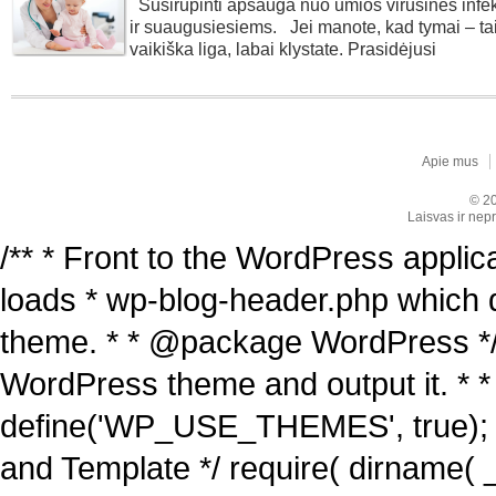
Susirūpinti apsauga nuo ūmios virusinės infekc
ir suaugusiesiems. Jei manote, kad tymai – ta
vaikiška liga, labai klystate. Prasidėjusi
Apie mus
© 20
Laisvas ir nepr
/** * Front to the WordPress applica
loads * wp-blog-header.php which 
theme. * * @package WordPress */ /
WordPress theme and output it. * *
define('WP_USE_THEMES', true); 
and Template */ require( dirname( _