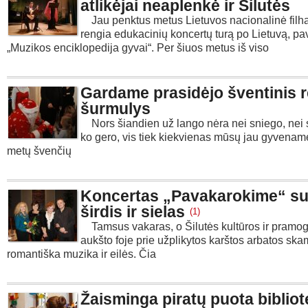
atlikėjai neaplenkė ir Šilutės
Jau penktus metus Lietuvos nacionalinė filh
rengia edukacinių koncertų turą po Lietuvą, pa
„Muzikos enciklopedija gyvai“. Per šiuos metus iš viso
Gardame prasidėjo šventinis r
šurmulys
Nors šiandien už lango nėra nei sniego, nei s
ko gero, vis tiek kiekvienas mūsų jau gyvenam
metų švenčių
Koncertas „Pavakarokime“ su
širdis ir sielas
(1)
Tamsus vakaras, o Šilutės kultūros ir pramogų
aukšto foje prie užplikytos karštos arbatos sk
romantiška muzika ir eilės. Čia
Žaisminga piratų puota bibliot