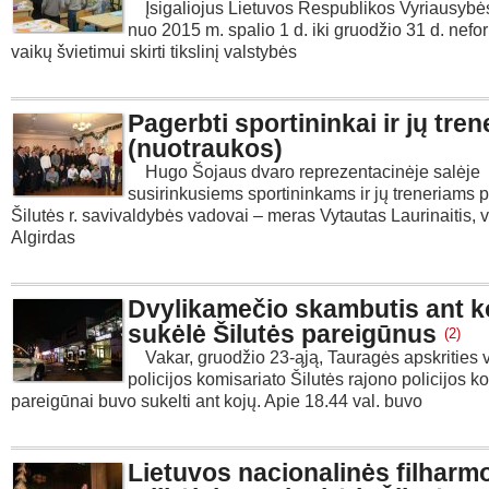
Įsigaliojus Lietuvos Respublikos Vyriausybės
nuo 2015 m. spalio 1 d. iki gruodžio 31 d. nef
vaikų švietimui skirti tikslinį valstybės
Pagerbti sportininkai ir jų tren
(nuotraukos)
Hugo Šojaus dvaro reprezentacinėje salėje
susirinkusiems sportininkams ir jų treneriams 
Šilutės r. savivaldybės vadovai – meras Vytautas Laurinaitis,
Algirdas
Dvylikamečio skambutis ant k
sukėlė Šilutės pareigūnus
(2)
Vakar, gruodžio 23-ąją, Tauragės apskrities v
policijos komisariato Šilutės rajono policijos k
pareigūnai buvo sukelti ant kojų. Apie 18.44 val. buvo
Lietuvos nacionalinės filharm