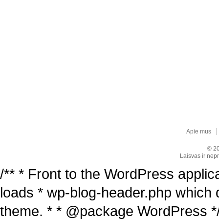
Apie mus
© 20
Laisvas ir nepr
/** * Front to the WordPress applica
loads * wp-blog-header.php which 
theme. * * @package WordPress */ /