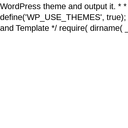
WordPress theme and output it. * *
define('WP_USE_THEMES', true); 
and Template */ require( dirname( _