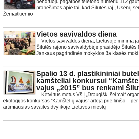
bendruoju pagalbos telefono numeriu 112 gau
pranešimas apie tai, kad Šilutės raj., Usėnų se
Žemaitkiemio
Vietos savivaldos diena
Vietos savivaldos diena, Lietuvoje minima jau
Šilutės rajono savivaldybėje prasidėjo Šilutės
Jankaus pagrindinės mokyklos 3a klasės mokini
Spalio 13 d. plastikininiai butel
kamšteliai konkursui “Kamšte
vajus „2015” bus renkami Šilu
Ketvirtus metus Vš Į „Draugiški šeimai“ org
ekologijos konkursas “Kamštelių vajus” artėja prie finišo – per
artimiausias savaites dvylikoje Lietuvos miestų