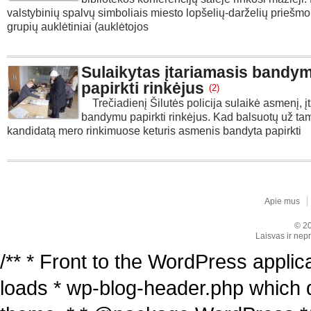
valstybinių spalvų simboliais miesto lopšelių-darželių priešmo
grupių auklėtiniai (auklėtojos
Sulaikytas įtariamasis bandy
papirkti rinkėjus
(2)
Trečiadienį Šilutės policija sulaikė asmenį, į
bandymu papirkti rinkėjus. Kad balsuotų už tam
kandidatą mero rinkimuose keturis asmenis bandyta papirkti
Apie mus
© 20
Laisvas ir nepr
/** * Front to the WordPress applica
loads * wp-blog-header.php which 