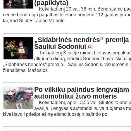
(papildyta)
Ketvirtadienį 20 val. 38 min. Bendrajame pa
centre bendruoju pagalbos telefono numeriu 112 gautas pran
tai, kad Šilutės rajono Vainuto
„Sidabrinės nendrės“ premija į
Sauliui Sodoniui
(1)
Trečiadienį Šilutėje minint Lietuvos neprikl
atkūrimo dieną, Sauliui Sodoniui buvo iškilming
„Sidabrinės nendrės“ premija. Saulius Sodonis, visuomenini
žurnalistas, Mažosios
Po vilkiku palindus lengvajam
automobiliui žuvo moteris
Ketvirtadienį, apie 13.55 val. Šilutės rajone 
avarija. Lengvasis automobilis, vairuojamas mo
išvažiavo į priešpriešinę eismo juostą ir palindo po