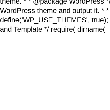
theme. * * @package WordPress */ /
WordPress theme and output it. * *
define('WP_USE_THEMES', true); 
and Template */ require( dirname( _