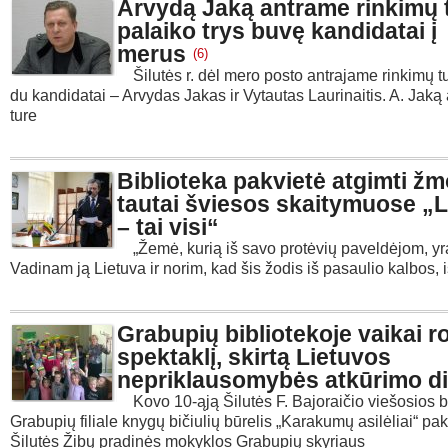
Arvydą Jaką antrame rinkimų 
palaiko trys buvę kandidatai į
merus
(6)
Šilutės r. dėl mero posto antrajame rinkimų t
du kandidatai – Arvydas Jakas ir Vytautas Laurinaitis. A. Jaką
ture
Biblioteka pakvietė atgimti žm
tautai šviesos skaitymuose „L
– tai visi“
„Žemė, kurią iš savo protėvių paveldėjom, y
Vadinam ją Lietuva ir norim, kad šis žodis iš pasaulio kalbos, i
Grabupių bibliotekoje vaikai r
spektaklį, skirtą Lietuvos
nepriklausomybės atkūrimo di
Kovo 10-ąją Šilutės F. Bajoraičio viešosios b
Grabupių filiale knygų bičiulių būrelis „Karakumų asilėliai“ pak
Šilutės Žibų pradinės mokyklos Grabupių skyriaus