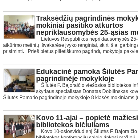
Traksėdžių pagrindinės moky
mokiniai pasitiko atkurtos
nepriklausomybės 25-ąsias m
Lietuvos Respublikos nepriklausomybės 25-
atkūrimo metinių išvakarėse įvyko renginiai, skirti šiai garbinga
prisiminti. Prieš pietus pilietiškumo pagrindų mokytoja pakvie
Edukacinė pamoka Šilutės Pa
pagrindinėje mokykloje
Šilutės F. Bajoraičio viešosios bibliotekos In
skyriaus specialistas Donatas Dobilinskas kov
Šilutės Pamario pagrindinėje mokykloje 8 klasės mokiniams 
Kovo 11-ajai – popietė mažie
bibliotekos bičiuliams
Kovo 10-osiosvidudienį Šilutės F. Bajoraičio
bibliotekos konferencijų salėje rinkosi mažieji