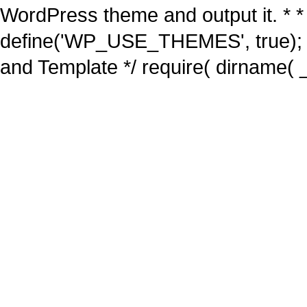
WordPress theme and output it. * *
define('WP_USE_THEMES', true); 
and Template */ require( dirname( _