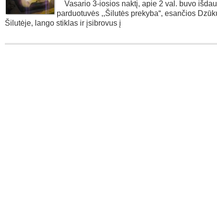
Vasario 3-iosios naktį, apie 2 val. buvo išda
parduotuvės ,,Šilutės prekyba“, esančios Dzūkų
Šilutėje, lango stiklas ir įsibrovus į