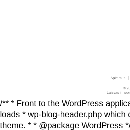
Apie mus
© 20
Laisvas ir nepr
/** * Front to the WordPress applica
loads * wp-blog-header.php which 
theme. * * @package WordPress */ /