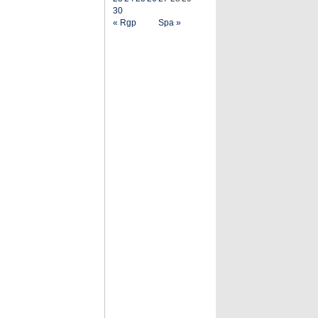
30
« Rgp
Spa »