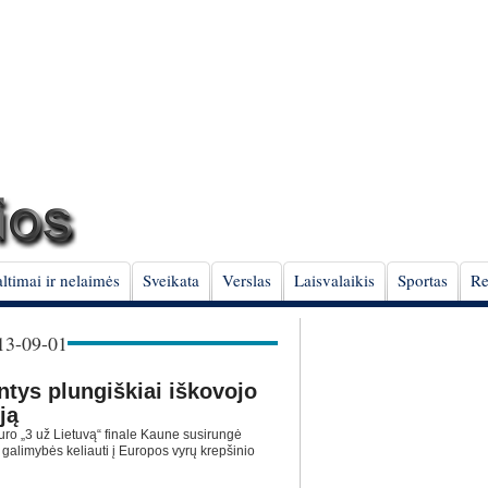
ltimai ir nelaimės
Sveikata
Verslas
Laisvalaikis
Sportas
Re
3-09-01
antys plungiškiai iškovojo
ją
o „3 už Lietuvą“ finale Kaune susirungė
alimybės keliauti į Europos vyrų krepšinio