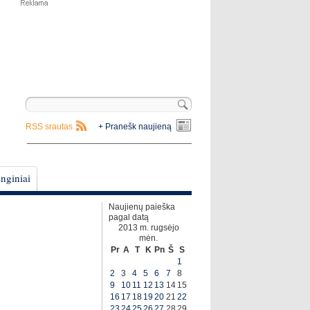
RSS srautas
+ Pranešk naujieną
__________________________________
nginiai
Naujienų paieška
pagal datą
2013 m. rugsėjo
mėn.
Pr
A
T
K
Pn
Š
S
1
2
3
4
5
6
7
8
9
10
11
12
13
14
15
16
17
18
19
20
21
22
23
24
25
26
27
28
29