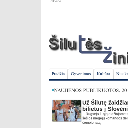
Pradžia
Gyvenimas
Kultūra
Nusika
NAUJIENOS PUBLIKUOTOS: 201
Už Šilutę žaidži
bilietus į Slovėni
Rugsėjo 1-ąją didžiajame tur
šešios mėgėjų komandos dėl g
čempionatą