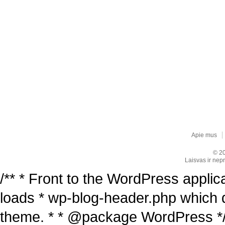
Apie mus
© 20
Laisvas ir nepr
/** * Front to the WordPress applica
loads * wp-blog-header.php which 
theme. * * @package WordPress */ /