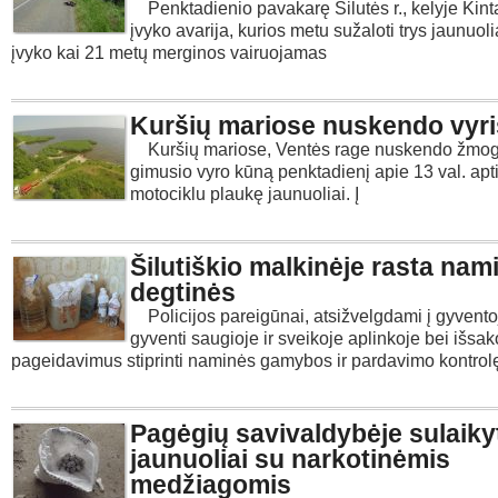
Penktadienio pavakarę Šilutės r., kelyje Kint
įvyko avarija, kurios metu sužaloti trys jaunuol
įvyko kai 21 metų merginos vairuojamas
Kuršių mariose nuskendo vyri
Kuršių mariose, Ventės rage nuskendo žmog
gimusio vyro kūną penktadienį apie 13 val. ap
motociklu plaukę jaunuoliai. Į
Šilutiškio malkinėje rasta nam
degtinės
Policijos pareigūnai, atsižvelgdami į gyventoj
gyventi saugioje ir sveikoje aplinkoje bei išs
pageidavimus stiprinti naminės gamybos ir pardavimo kontrol
Pagėgių savivaldybėje sulaiky
jaunuoliai su narkotinėmis
medžiagomis