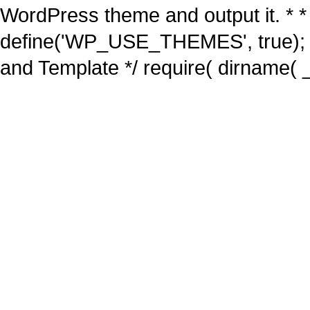
WordPress theme and output it. * *
define('WP_USE_THEMES', true); 
and Template */ require( dirname( _