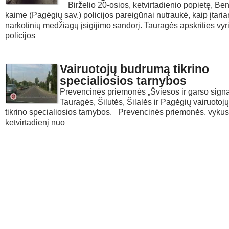
Birželio 20-osios, ketvirtadienio popietę, Be
kaime (Pagėgių sav.) policijos pareigūnai nutraukė, kaip įtari
narkotinių medžiagų įsigijimo sandorį. Tauragės apskrities vyr
policijos
Vairuotojų budrumą tikrino
specialiosios tarnybos
Prevencinės priemonės „Šviesos ir garso signa
Tauragės, Šilutės, Šilalės ir Pagėgių vairuoto
tikrino specialiosios tarnybos. Prevencinės priemonės, vykus
ketvirtadienį nuo