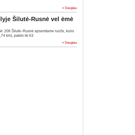
» Daugiau
lyje Šilutė-Rusnė vel ėmė
Nr. 206 Šilutė–Rusnė apsemtame ruože, kurio
,74 km), pakilo iki 63
» Daugiau