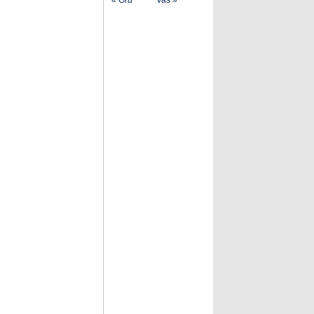
« Gru
Vas »