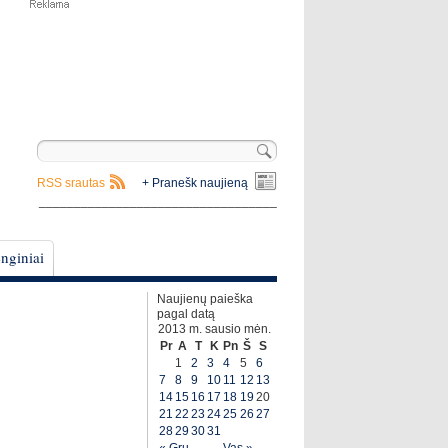
RSS srautas
+ Pranešk naujieną
__________________________________
nginiai
Naujienų paieška
pagal datą
2013 m. sausio mėn.
Pr
A
T
K
Pn
Š
S
1
2
3
4
5
6
7
8
9
10
11
12
13
14
15
16
17
18
19
20
21
22
23
24
25
26
27
28
29
30
31