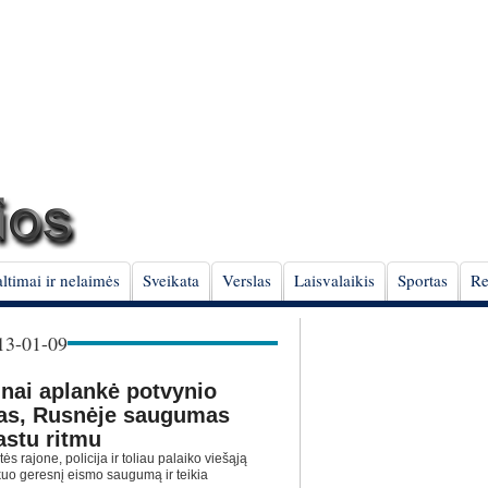
ltimai ir nelaimės
Sveikata
Verslas
Laisvalaikis
Sportas
Re
3-01-09
ūnai aplankė potvynio
as, Rusnėje saugumas
astu ritmu
s rajone, policija ir toliau palaiko viešąją
i kuo geresnį eismo saugumą ir teikia