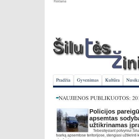
Pradžia
Gyvenimas
Kultūra
Nusika
NAUJIENOS PUBLIKUOTOS: 201
Policijos pareig
apsemtas sodyb
užtikrinamas įpr
Tebesitęsiant potvyniui Šilutė
tvarką apsemtose teritorijose, stengiasi užtikrint