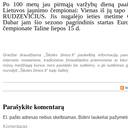
Po 100 metų jau pirmąją varžybų dieną paa
Lietuvos jaunimo čempionai: Vienas iš jų ta
RUDZEVIČIUS. Jis nugalėjo ieties metime 
Dabar jam šio sezono pagrindinis startas Eu
čempionate Taline liepos 15 d.
Griežtai draudžiama „Šilutės žinios.lt“ paskelbtą informaciją pan
interneto svetainėse, tradicinėse žiniasklaidos priemonėse ar kitur
mūsų medžiagą kuriuo nors pavidalu be sutikimo, o jei sutikimas g
nurodyti „Šilutės žinios.lt“ kaip šaltinį.
k
Parašykite komentarą
El. pašto adresas nebus skelbiamas.
Būtini laukeliai pažymėt
Komentaras