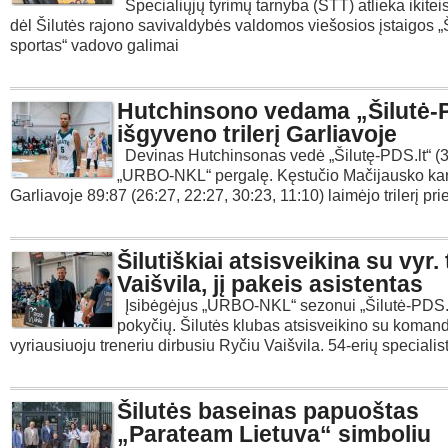
Specialiųjų tyrimų tarnyba (STT) atlieka ikitei
dėl Šilutės rajono savivaldybės valdomos viešosios įstaigos „
sportas“ vadovo galimai
Hutchinsono vedama „Šilutė-P
išgyveno trilerį Garliavoje
Devinas Hutchinsonas vedė „Šilutę-PDS.lt“ (3-2
„URBO-NKL“ pergalę. Kęstučio Mačijausko ka
Garliavoje 89:87 (26:27, 22:27, 30:23, 11:10) laimėjo trilerį pri
Šilutiškiai atsisveikina su vyr.
Vaišvila, jį pakeis asistentas
Įsibėgėjus „URBO-NKL“ sezonui „Šilutė-PDS.lt
pokyčių. Šilutės klubas atsisveikino su koman
vyriausiuoju treneriu dirbusiu Ryčiu Vaišvila. 54-erių specialis
Šilutės baseinas papuoštas
„Parateam Lietuva“ simboliu