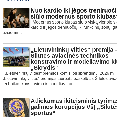
Nuo kardio iki jėgos treniruoči
siūlo modernus sporto klubas
Modernus sporto klubas siūlo viską vienoje vi
kardio ir jėgos treniruočių iki funkcinių zonų, g
užsiėmimų
„Lietuvininkų vilties“ premija 
Šilutės aviacinės technikos
konstravimo ir modeliavimo kl
„Skrydis“
„Lietuvininkų vilties“ premijos komisijos sprendimu, 2026 m.
„Lietuvininkų vilties” premijos laureatu paskelbtas Šilutės avi
technikos konstravimo ir modeliavimo
Atliekamas ikiteisminis tyrima
galimos korupcijos VšĮ „Šilutė
sportas“