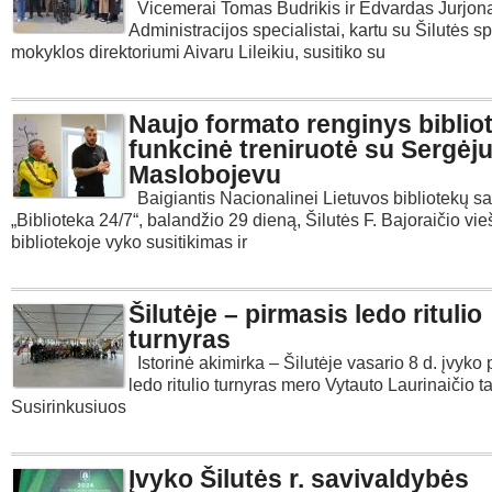
Vicemerai Tomas Budrikis ir Edvardas Jurjon
Administracijos specialistai, kartu su Šilutės sp
mokyklos direktoriumi Aivaru Lileikiu, susitiko su
Naujo formato renginys biblio
funkcinė treniruotė su Sergėj
Maslobojevu
Baigiantis Nacionalinei Lietuvos bibliotekų sa
„Biblioteka 24/7“, balandžio 29 dieną, Šilutės F. Bajoraičio vie
bibliotekoje vyko susitikimas ir
Šilutėje – pirmasis ledo ritulio
turnyras
Istorinė akimirka – Šilutėje vasario 8 d. įvyko 
ledo ritulio turnyras mero Vytauto Laurinaičio ta
Susirinkusiuos
Įvyko Šilutės r. savivaldybės