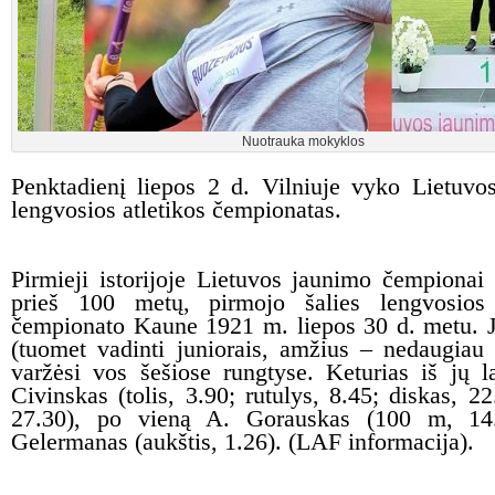
Nuotrauka mokyklos
Penktadienį liepos 2 d. Vilniuje vyko Lietuvo
lengvosios atletikos čempionatas.
Pirmieji istorijoje Lietuvos jaunimo čempionai
prieš 100 metų, pirmojo šalies lengvosios 
čempionato Kaune 1921 m. liepos 30 d. metu. J
(tuomet vadinti juniorais, amžius – nedaugiau
varžėsi vos šešiose rungtyse. Keturias iš jų l
Civinskas (tolis, 3.90; rutulys, 8.45; diskas, 22.
27.30), po vieną A. Gorauskas (100 m, 14.
Gelermanas (aukštis, 1.26). (LAF informacija).