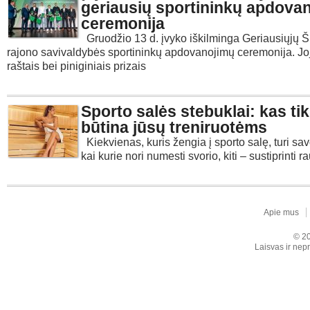
geriausių sportininkų apdova
ceremonija
Gruodžio 13 d. įvyko iškilminga Geriausiųjų Š
rajono savivaldybės sportininkų apdovanojimų ceremonija. J
raštais bei piniginiais prizais
Sporto salės stebuklai: kas tik
būtina jūsų treniruotėms
Kiekvienas, kuris žengia į sporto salę, turi sav
kai kurie nori numesti svorio, kiti – sustiprinti 
Apie mus
© 20
Laisvas ir nepr