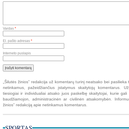
Vardas
*
El. pašto adresas
*
Interneto puslapis
„Šilutės žinios” redakcija už komentarų turinį neatsako bei pasilieka t
netinkamus, pažeidžiančius įstatymus skaitytojų komentarus. U
tiesiogiai ir individualiai atsako juos paskelbę skaitytojai, kurie gali 
baudžiamojon, administracinėn ar civilinėn atsakomybėn. Informuo
žinios” redakciją apie netinkamus komentarus.
SPORTAS