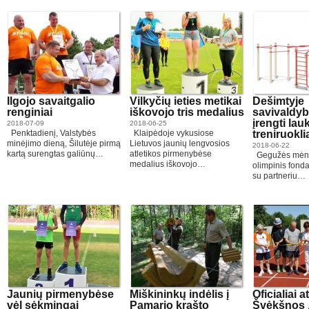
Ilgojo savaitgalio
Vilkyčių ieties metikai
Dešimtyje
renginiai
iškovojo tris medalius
savivaldyb
įrengti lau
2018-07-09
2018-06-25
Penktadienį, Valstybės
Klaipėdoje vykusiose
treniruokli
minėjimo dieną, Šilutėje pirmą
Lietuvos jaunių lengvosios
2018-06-22
kartą surengtas galiūnų…
atletikos pirmenybėse
Gegužės mėne
medalius iškovojo…
olimpinis fond
su partneriu…
Jaunių pirmenybėse
Miškininkų indėlis į
Oficialiai a
vėl sėkmingai
Pamario krašto
Švėkšnos 