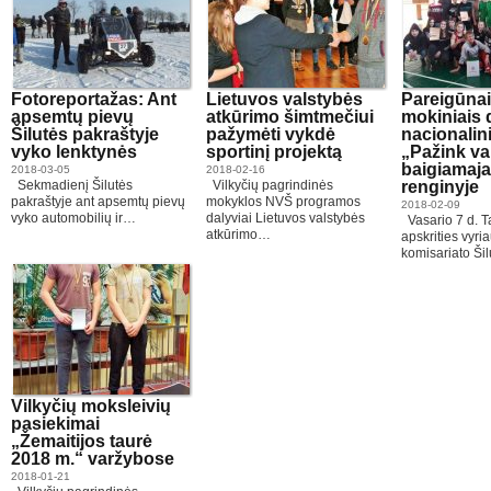
Fotoreportažas: Ant
Lietuvos valstybės
Pareigūnai
apsemtų pievų
atkūrimo šimtmečiui
mokiniais 
Šilutės pakraštyje
pažymėti vykdė
nacionalin
vyko lenktynės
sportinį projektą
„Pažink va
baigiamaj
2018-03-05
2018-02-16
Sekmadienį Šilutės
Vilkyčių pagrindinės
renginyje
pakraštyje ant apsemtų pievų
mokyklos NVŠ programos
2018-02-09
vyko automobilių ir…
dalyviai Lietuvos valstybės
Vasario 7 d. 
atkūrimo…
apskrities vyria
komisariato Ši
Vilkyčių moksleivių
pasiekimai
„Žemaitijos taurė
2018 m.“ varžybose
2018-01-21