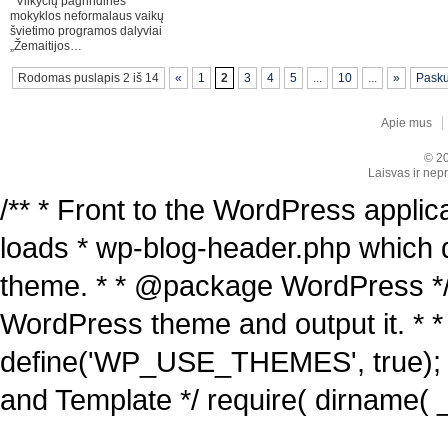
Vilkyčių pagrindinės
mokyklos neformalaus vaikų
švietimo programos dalyviai
„Žemaitijos…
Rodomas puslapis 2 iš 14
«
1
2
3
4
5
...
10
...
»
Pasku
Apie mus
© 20
Laisvas ir nepr
/** * Front to the WordPress applica
loads * wp-blog-header.php which 
theme. * * @package WordPress */ /
WordPress theme and output it. * *
define('WP_USE_THEMES', true); 
and Template */ require( dirname( _