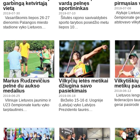
garbingą ketvirtąją
vardą pelnęs
pirmąsias 
vietą
sportininkas
2019-07-08
Alytuje Lietuv
2019-07-30
2019-07-10
čempionate ger
Vasariškomis liepos 26-27
Šilutės rajono savivaldybės
atstovavo vilky
dienomis Palangos miesto
sporto tarybos posėdžio metu
stadione vyko Lietuvos…
liepos 10…
Marius Rudzevičius
Vilkyčių ietės metikai
Vilkytiškių
pelnė du aukso
džiugina savo
metikų pas
medalius
pasiekimais
2019-06-12
Lietuvos lengv
2019-06-25
2019-06-18
federacijos ta
Vilniuje Lietuvos jaunimo ir
Birželio 15-16 d. Uogrėje
gerai pasirodė 
U23 čempionate kartu vyko
(Latvija) vyko Latvijos
tarptautinės…
Prezidento taurės…