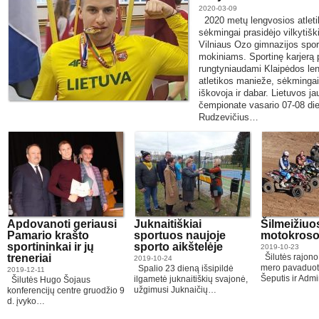
2020-03-09
2020 metų lengvosios atlet
sėkmingai prasidėjo vilkytiš
Vilniaus Ozo gimnazijos spor
mokiniams. Sportinę karjerą 
rungtyniaudami Klaipėdos le
atletikos manieže, sėkminga
iškovoja ir dabar. Lietuvos ja
čempionate vasario 07-08 di
Rudzevičius…
Apdovanoti geriausi
Juknaitiškiai
Šilmeižiuo
Pamario krašto
sportuos naujoje
motokroso
sportininkai ir jų
sporto aikštelėje
2019-10-23
treneriai
Šilutės rajono
2019-10-24
mero pavaduoto
Spalio 23 dieną išsipildė
2019-12-11
Šeputis ir Adm
ilgametė juknaitiškių svajonė,
Šilutės Hugo Šojaus
užgimusi Juknaičių…
konferencijų centre gruodžio 9
d. įvyko…