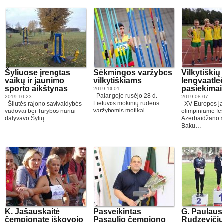
Šyliuose įrengtas
Sėkmingos varžybos
Vilkytiškių
vaikų ir jaunimo
vilkytiškiams
lengvaatle
sporto aikštynas
pasiekimai
2019-10-01
Palangoje rusėjo 28 d.
2019-10-23
2019-08-07
Lietuvos mokinių rudens
Šilutės rajono savivaldybės
XV Europos ja
varžybomis metikai…
vadovai bei Tarybos nariai
olimpiniame fes
dalyvavo Šylių…
Azerbaidžano s
Baku…
K. Jašauskaitė
Pasveikintas
G. Paulausk
čempionate iškovojo
Pasaulio čempiono
Rudzeviči