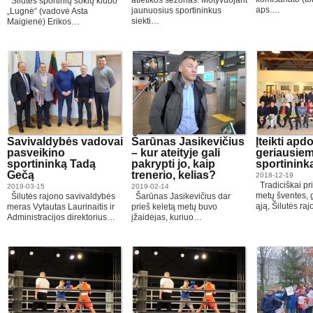
atletikos sezonas. Motyvuojant
Šilutės sportinių šokių klubo
aps.…
jaunuosius sportininkus
„Lugnė“ (vadovė Asta
siekti…
Maigienė) Erikos…
Savivaldybės vadovai
Šarūnas Jasikevičius
Įteikti apd
pasveikino
– kur ateityje gali
geriausiem
sportininką Tadą
pakrypti jo, kaip
sportinin
Gečą
trenerio, kelias?
2018-12-19
Tradiciškai pri
2019-03-15
2019-02-14
metų šventes, 
Šilutės rajono savivaldybės
Šarūnas Jasikevičius dar
ąją, Šilutės r
meras Vytautas Laurinaitis ir
prieš keletą metų buvo
Administracijos direktorius…
įžaidėjas, kuriuo…