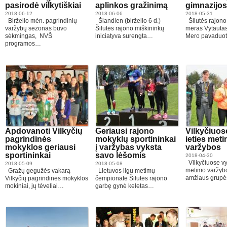
pasirodė vilkytiškiai
aplinkos gražinimą
gimnazijos
2018-06-12
2018-06-06
2018-05-31
Birželio mėn. pagrindinių
Šiandien (birželio 6 d.)
Šilutės rajono
varžybų sezonas buvo
Šilutės rajono miškininkų
meras Vytautas 
sėkmingas, NVŠ
iniciatyva surengta…
Mero pavaduot
programos…
Apdovanoti Vilkyčių
Geriausi rajono
Vilkyčiuos
pagrindinės
mokyklų sportininkai
ieties met
mokyklos geriausi
į varžybas vyksta
varžybos
sportininkai
savo lėšomis
2018-04-30
Vilkyčiuose vy
2018-05-09
2018-05-08
metimo varžybo
Gražų gegužės vakarą
Lietuvos ilgų metimų
amžiaus grupė
Vilkyčių pagrindinės mokyklos
čempionate Šilutės rajono
mokiniai, jų tėveliai…
garbę gynė keletas…