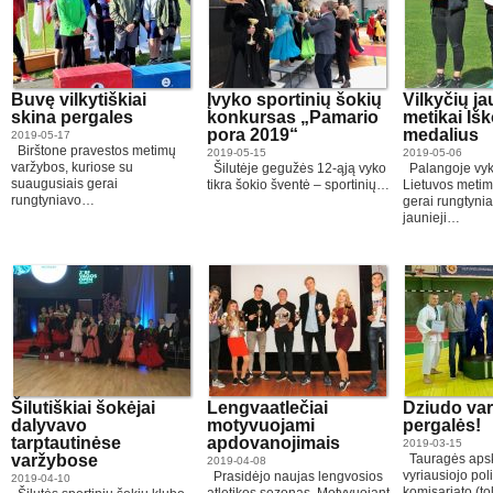
Buvę vilkytiškiai
Įvyko sportinių šokių
Vilkyčių ja
skina pergales
konkursas „Pamario
metikai Iš
pora 2019“
medalius
2019-05-17
Birštone pravestos metimų
2019-05-15
2019-05-06
varžybos, kuriose su
Šilutėje gegužės 12-ąją vyko
Palangoje vy
suaugusiais gerai
tikra šokio šventė – sportinių…
Lietuvos meti
rungtyniavo…
gerai rungtynia
jaunieji…
Šilutiškiai šokėjai
Lengvaatlečiai
Dziudo va
dalyvavo
motyvuojami
pergalės!
tarptautinėse
apdovanojimais
2019-03-15
varžybose
Tauragės apsk
2019-04-08
vyriausiojo poli
Prasidėjo naujas lengvosios
2019-04-10
komisariato (to