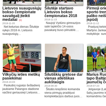
Lietuvos suaugusiųjų
Šilutėje startavo
Pirmoji or
bokso čempionate
Lietuvos bokso
sporto tre
savaitgalį įteikti
čempionatas 2018
paliko nei
medaliai
įspūdį
2018-11-15
(1)
Naujoji Vydūno gimnazijos
2018-11-20
2018-11-12
salė lapkričio 14-osios
Net keturias dienas Šilutėje
Praėjusį ketvir
pavakarę buvo pilnutėlė.…
vykęs 2018 m. Lietuvos
Martyno Janka
suaugusiųjų…
mokykloje sure
Vilkyčių ieties metikų
Šilutiškių gretose dar
Marius Ru
pasiekimai
vienas atletiškas
tapo Baltij
aukštaūgis
jaunučių 
2018-10-03
Paskutinį rugsėjo šeštadienį
2018-08-30
2018-07-23
jaukiame Palangos stadione
Šilutės krepšinio komanda
Jelgavoje (Latv
varžėsi geriausieji Lietuvos…
viena pirmųjų pradėjusi
šalių jaunimo i
komplektacijos darbus juos…
komandiniu č