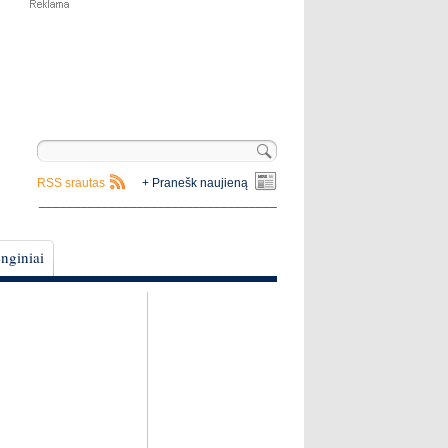
RSS srautas
+ Pranešk naujieną
__________________________________
nginiai