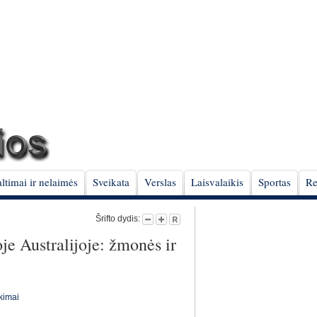
ltimai ir nelaimės
Sveikata
Verslas
Laisvalaikis
Sportas
Re
Šrifto dydis:
je Australijoje: žmonės ir
ikimai