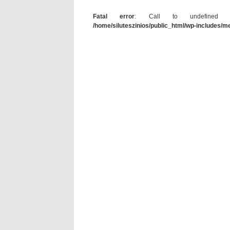
Fatal error
: Call to undefined func
/home/siluteszinios/public_html/wp-includes/m