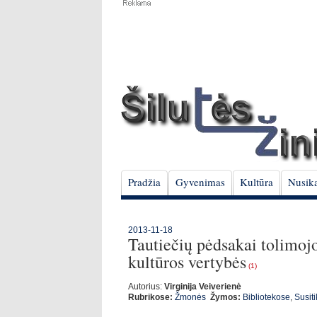
Pradžia
Gyvenimas
Kultūra
Nusika
2013-11-18
Tautiečių pėdsakai tolimojo
kultūros vertybės
(1)
Autorius:
Virginija Veiverienė
Rubrikose:
Žmonės
Žymos:
Bibliotekose
,
Susit