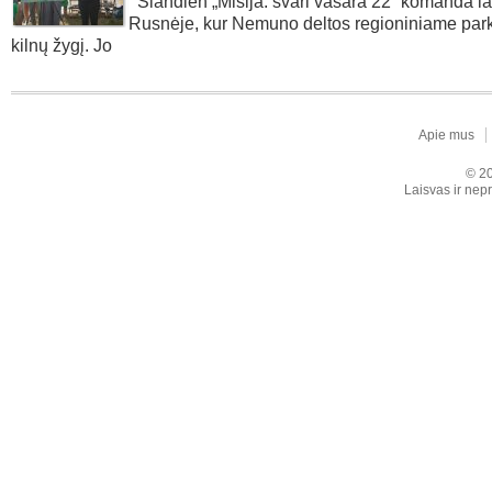
Šiandien „Misija: švari vasara 22“ komanda l
Rusnėje, kur Nemuno deltos regioniniame parke
kilnų žygį. Jo
Apie mus
© 20
Laisvas ir nepr