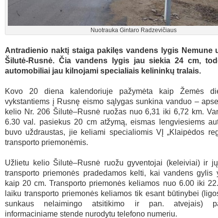
Nuotrauka Gintaro Radzevičiaus
Antradienio naktį staiga pakilęs vandens lygis Nemune už
Šilutė-Rusnė. Čia vandens lygis jau siekia 24 cm, todė
automobiliai jau kilnojami specialiais kelininkų tralais.
Kovo 20 diena kalendoriuje pažymėta kaip Žemės die
vykstantiems į Rusnę eismo sąlygas sunkina vanduo – apse
kelio Nr. 206 Šilutė–Rusnė ruožas nuo 6,31 iki 6,72 km. Va
6.30 val. pasiekus 20 cm atžymą, eismas lengviesiems au
buvo uždraustas, jie keliami specialiomis VĮ „Klaipėdos reg
transporto priemonėmis.
Užlietu kelio Šilutė–Rusnė ruožu gyventojai (keleiviai) ir j
transporto priemonės pradedamos kelti, kai vandens gylis 
kaip 20 cm. Transporto priemonės keliamos nuo 6.00 iki 22.
laiku transporto priemonės keliamos tik esant būtinybei (lig
sunkaus nelaimingo atsitikimo ir pan. atvejais) p
informaciniame stende nurodytu telefono numeriu.