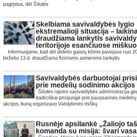
pagrįstus, dėl Šilutės
Skelbiama savivaldybės lygio
ekstremalioji situacija – laikina
draudžiama lankytis savivald
teritorijoje esančiuose mišku
Informuojame, kad dėl didelio gaisrų kilimo pavojaus nuo 2
birželio 13 d. draudžiama fiziniams asmenims lankytis
Savivaldybės darbuotojai pris
prie medelių sodinimo akcijos
Šilutės rajono savivaldybės administracija ge
tradiciškai prisijungė prie pavasarinės medeli
akcijos, kurią organizavo Valstybinės miškų
Rusnėje apsilankė „Žaliojo ta
komanda su misija: švari vasa