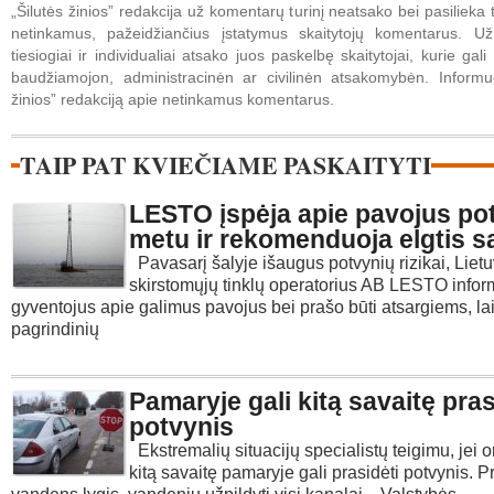
„Šilutės žinios” redakcija už komentarų turinį neatsako bei pasilieka t
netinkamus, pažeidžiančius įstatymus skaitytojų komentarus. U
tiesiogiai ir individualiai atsako juos paskelbę skaitytojai, kurie gali 
baudžiamojon, administracinėn ar civilinėn atsakomybėn. Informuo
žinios” redakciją apie netinkamus komentarus.
TAIP PAT KVIEČIAME PASKAITYTI
LESTO įspėja apie pavojus po
metu ir rekomenduoja elgtis s
Pavasarį šalyje išaugus potvynių rizikai, Lietu
skirstomųjų tinklų operatorius AB LESTO info
gyventojus apie galimus pavojus bei prašo būti atsargiems, lai
pagrindinių
Pamaryje gali kitą savaitę pras
potvynis
Ekstremalių situacijų specialistų teigimu, jei o
kitą savaitę pamaryje gali prasidėti potvynis. Pr