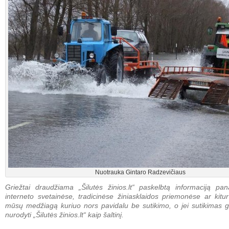
Nuotrauka Gintaro Radzevičiaus
Griežtai draudžiama „Šilutės žinios.lt“ paskelbtą informaciją pan
interneto svetainėse, tradicinėse žiniasklaidos priemonėse ar kitur
mūsų medžiagą kuriuo nors pavidalu be sutikimo, o jei sutikimas g
nurodyti „Šilutės žinios.lt“ kaip šaltinį.