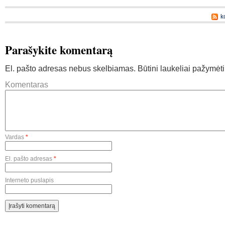
k
Parašykite komentarą
El. pašto adresas nebus skelbiamas.
Būtini laukeliai pažymėt
Komentaras
Vardas
*
El. pašto adresas
*
Interneto puslapis