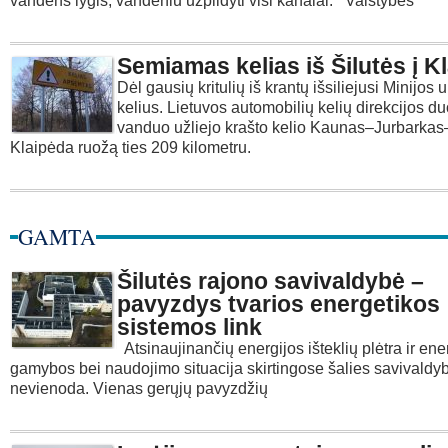
vandens lygis, vandeniu užpildyti visi kanalai. Valstybės
Semiamas kelias iš Šilutės į K
Dėl gausių kritulių iš krantų išsiliejusi Minijos
kelius. Lietuvos automobilių kelių direkcijos 
vanduo užliejo krašto kelio Kaunas–Jurbarkas
Klaipėda ruožą ties 209 kilometru.
GAMTA
Šilutės rajono savivaldybė –
pavyzdys tvarios energetikos
sistemos link
Atsinaujinančių energijos išteklių plėtra ir ene
gamybos bei naudojimo situacija skirtingose šalies savivaldy
nevienoda. Vienas gerųjų pavyzdžių