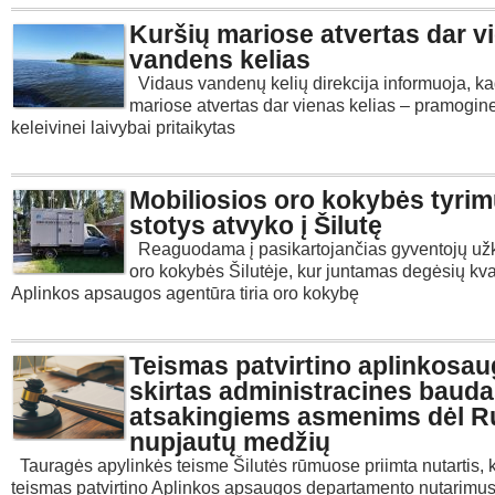
Kuršių mariose atvertas dar v
vandens kelias
Vidaus vandenų kelių direkcija informuoja, ka
mariose atvertas dar vienas kelias – pramoginei
keleivinei laivybai pritaikytas
Mobiliosios oro kokybės tyri
stotys atvyko į Šilutę
Reaguodama į pasikartojančias gyventojų už
oro kokybės Šilutėje, kur juntamas degėsių kv
Aplinkos apsaugos agentūra tiria oro kokybę
Teismas patvirtino aplinkosau
skirtas administracines baud
atsakingiems asmenims dėl R
nupjautų medžių
Tauragės apylinkės teisme Šilutės rūmuose priimta nutartis, 
teismas patvirtino Aplinkos apsaugos departamento nutarimus