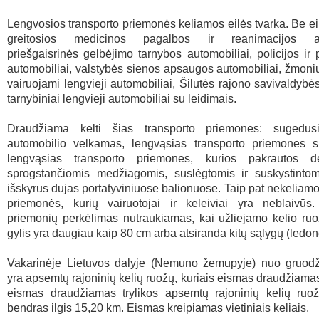
Lengvosios transporto priemonės keliamos eilės tvarka. Be ei
greitosios medicinos pagalbos ir reanimacijos aut
priešgaisrinės gelbėjimo tarnybos automobiliai, policijos ir 
automobiliai, valstybės sienos apsaugos automobiliai, žmoni
vairuojami lengvieji automobiliai, Šilutės rajono savivaldybė
tarnybiniai lengvieji automobiliai su leidimais.
Draudžiama kelti šias transporto priemones: sugedusi
automobilio velkamas, lengvąsias transporto priemones s
lengvąsias transporto priemones, kurios pakrautos d
sprogstančiomis medžiagomis, suslėgtomis ir suskystintom
išskyrus dujas portatyviniuose balionuose. Taip pat nekeliamo
priemonės, kurių vairuotojai ir keleiviai yra neblaivūs.
priemonių perkėlimas nutraukiamas, kai užliejamo kelio ru
gylis yra daugiau kaip 80 cm arba atsiranda kitų sąlygų (ledoneš
Vakarinėje Lietuvos dalyje (Nemuno žemupyje) nuo gruod
yra apsemtų rajoninių kelių ruožų, kuriais eismas draudžiama
eismas draudžiamas trylikos apsemtų rajoninių kelių ruož
bendras ilgis 15,20 km. Eismas kreipiamas vietiniais keliais.