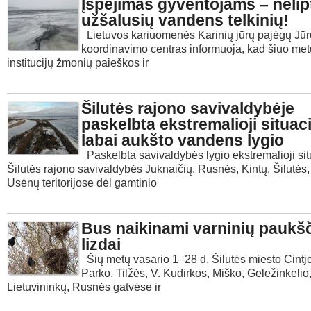
Įspėjimas gyventojams – nelipt
užšalusių vandens telkinių!
Lietuvos kariuomenės Karinių jūrų pajėgų Jūr
koordinavimo centras informuoja, kad šiuo met
institucijų žmonių paieškos ir
Šilutės rajono savivaldybėje
paskelbta ekstremalioji situaci
labai aukšto vandens lygio
Paskelbta savivaldybės lygio ekstremalioji sit
Šilutės rajono savivaldybės Juknaičių, Rusnės, Kintų, Šilutės,
Usėnų teritorijose dėl gamtinio
Bus naikinami varninių paukš
lizdai
Šių metų vasario 1–28 d. Šilutės miesto Cintjo
Parko, Tilžės, V. Kudirkos, Miško, Geležinkelio
Lietuvininkų, Rusnės gatvėse ir