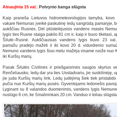
Atnaujinta 15 val.:
Potvynio banga slūgsta
Kaip praneša Lietuvos hidrometeorologijos tarnyba, kovo 
vakare Nemunas įveikė paskutinę ledų sangrūdą pamaryje, b
aukščiau Rusnės. Dėl plūstelėjusios vandens masės Nem
lygis ties Rusne staiga pakilo 81 cm ir, kaip ir buvo tikėtasi,
Šilutė–Rusnė. Aukščiausias vandens lygis buvo 23 val.,
pamažu pradėjo mažėti ir iki kovo 20 d. vidurdienio suma
Nemuno vandens lygis šiuo metu mažėja visame ruože nuo 
iki Kuršių marių.
Pasak Šilutės Civilinės ir priešgaisrinės saugos skyrius 
Renčeliausko, ledų dar yra ties Uostadvariu, jie suskilinėję, 
jie juda Kuršių marių link. Ledų judėjimą šiek tiek pristabdo 
pučia nuo Kuršių marių pusės. Gyventojams ledonešis pavoj
Lyginant su 8 valandos duomenimis, vandens lygis Nemune
nuslūgo 6 cm, tie Smalininkais 20 cm. Vanduo ir toliau slūgsta