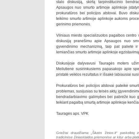
stalo diskusiją, skirtą tarpinstitucinio bendr
Apsaugos nuo smurto artimoje aplinkoje įstatym
prokuratūros bei policijos atstovai. Buvo dis
teikimo smurto artimoje aplinkoje aukoms proces
gerinimo priemonės.
Vilniaus miesto specializuotos pagalbos centro v
diskusiją pranešimu apie Apsaugos nuo smur
gyvendinimo mechanizmą, taip pat palietė ir 
lemiančias smurto artimoje aplinkoje egzistavimą
Diskusijoje dalyvavusi Tauragės moters uži
Meilutienė susirinkusiems papasakojo apie spec
pristatė veiklos rezultatus ir išsakė labiausiai su
Prokuratūros bei policijos atstovai pateikė smurt
problemas, susijusias su teisės aktų įgyvendinimo 
bendradarbiavimo galimybes bei pabrėžė kuo gla
teikiant pagalbą smurtą artimoje aplinkoje kenč
Tauragės aps. VPK
Griežtai draudžiama „Šilutės žinios.lt“ paskelbtą i
tradicinėse žiniasklaidos priemonėse ar kitur arba pla