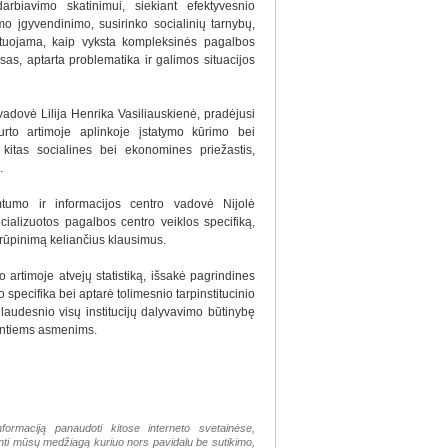
adarbiavimo skatinimui, siekiant efektyvesnio
o įgyvendinimo, susirinko socialinių tarnybų,
kutuojama, kaip vyksta kompleksinės pagalbos
as, aptarta problematika ir galimos situacijos
adovė Lilija Henrika Vasiliauskienė, pradėjusi
to artimoje aplinkoje įstatymo kūrimo bei
kitas socialines bei ekonomines priežastis,
.
mtumo ir informacijos centro vadovė Nijolė
ializuotos pagalbos centro veiklos specifiką,
sirūpinimą keliančius klausimus.
o artimoje atvejų statistiką, išsakė pagrindines
specifika bei aptarė tolimesnio tarpinstitucinio
udesnio visų institucijų dalyvavimo būtinybę
iantiems asmenims.
nformaciją panaudoti kitose interneto svetainėse,
tinti mūsų medžiagą kuriuo nors pavidalu be sutikimo,