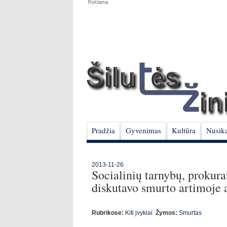
Pradžia
Gyvenimas
Kultūra
Nusika
2013-11-26
Socialinių tarnybų, prokurat
diskutavo smurto artimoje 
Rubrikose:
Kiti įvykiai
Žymos:
Smurtas