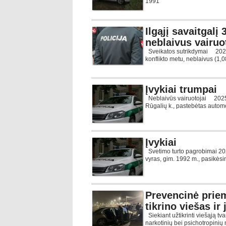
1991
Ilgąjį savaitgalį 
neblaivus vairuo
Sveikatos sutrikdymai 2026-0
konflikto metu, neblaivus (1,0
Įvykiai trumpai
Neblaivūs vairuotojai 2025-02
Rūgalių k., pastebėtas automo
Įvykiai
Svetimo turto pagrobimai 2025
vyras, gim. 1992 m., pasikėsin
Prevencinė priem
tikrino viešas i
Siekiant užtikrinti viešąją tv
narkotinių bei psichotropinių 