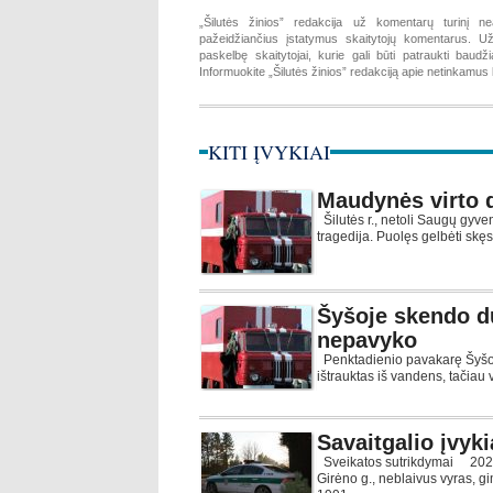
„Šilutės žinios” redakcija už komentarų turinį ne
pažeidžiančius įstatymus skaitytojų komentarus. Už 
paskelbę skaitytojai, kurie gali būti patraukti baud
Informuokite „Šilutės žinios” redakciją apie netinkamu
KITI ĮVYKIAI
Maudynės virto 
Šilutės r., netoli Saugų gyven
tragedija. Puolęs gelbėti sk
Šyšoje skendo du
nepavyko
Penktadienio pavakarę Šyšos
ištrauktas iš vandens, tačiau
Savaitgalio įvyki
Sveikatos sutrikdymai 2026-0
Girėno g., neblaivus vyras, g