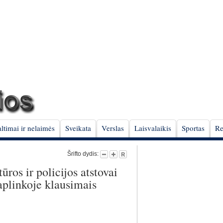
ltimai ir nelaimės
Sveikata
Verslas
Laisvalaikis
Sportas
Re
Šrifto dydis:
ūros ir policijos atstovai
aplinkoje klausimais