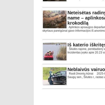
Neteisėtas rad
name – aplinkosa
krokodilą
Aplinkos apsaugos departam
skyriaus pareigūnai gavo informacijos iš anoni
Iš katerio iškri
Šilutės rajone, penktadienį va
Incidentas įvyko apie 20.23 v
Neblaivūs vairuot
Rasti žmonių kūnai 2025-08-
Saugų sen., Šilutės r., rastas 