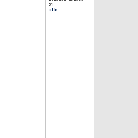
31
« Lie