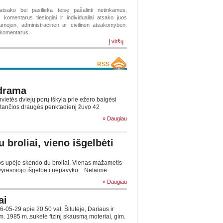
atsako bei pasilieka teisę pašalinti netinkamus,
komentarus tiesiogiai ir individualiai atsako juos
žiamojon, administracinėn ar civilinėn atsakomybėn.
s komentarus.
Į viršų
RSS
drama
vietės dviejų porų iškyla prie ežero baigėsi
ęstančios draugės penktadienį žuvo 42
» Daugiau
 broliai, vieno išgelbėti
 upėje skendo du broliai. Vienas mažametis
 vyresniojo išgelbėti nepavyko. Nelaimė
» Daugiau
ai
5-29 apie 20.50 val. Šilutėje, Dariaus ir
im. 1985 m.,sukėlė fizinį skausmą moteriai, gim.