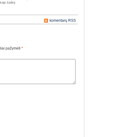
aip šaltinį.
komentarų RSS
liai pažymėti
*