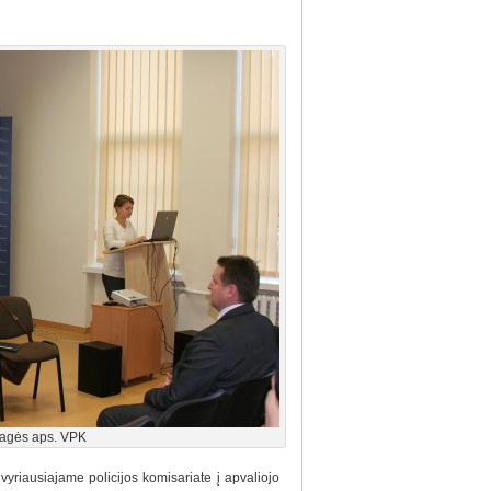
ragės aps. VPK
 vyriausiajame policijos komisariate į apvaliojo