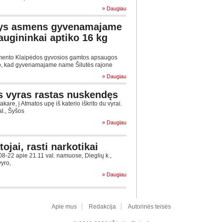
» Daugiau
inys asmens gyvenamajame
ugininkai aptiko 16 kg
ento Klaipėdos gyvosios gamtos apsaugos
mo, kad gyvenamajame name Šilutės rajone
» Daugiau
tęs vyras rastas nuskendęs
kare, į Atmatos upę iš katerio iškrito du vyrai.
al., Šyšos
» Daugiau
ojai, rasti narkotikai
22 apie 21.11 val. namuose, Dieglių k.,
vyro,
» Daugiau
Apie mus
Redakcija
Autorinės teisės