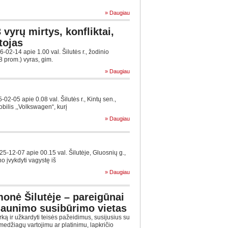
» Daugiau
3 vyrų mirtys, konfliktai,
tojas
2-14 apie 1.00 val. Šilutės r., žodinio
8 prom.) vyras, gim.
» Daugiau
-05 apie 0.08 val. Šilutės r., Kintų sen.,
bilis ,,Volkswagen“, kurį
» Daugiau
-12-07 apie 00.15 val. Šilutėje, Gluosnių g.,
o įvykdyti vagystę iš
» Daugiau
onė Šilutėje – pareigūnai
r jaunimo susibūrimo vietas
arką ir užkardyti teisės pažeidimus, susijusius su
medžiagų vartojimu ar platinimu, lapkričio