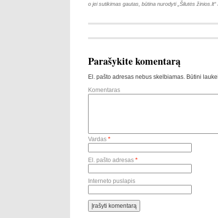
o jei sutikimas gautas, būtina nurodyti „Šilutės žinios.lt“ k
Parašykite komentarą
El. pašto adresas nebus skelbiamas.
Būtini lauke
Komentaras
Vardas
*
El. pašto adresas
*
Interneto puslapis