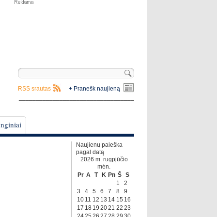
RSS srautas
+ Pranešk naujieną
__________________________________
nginiai
Naujienų paieška
pagal datą
2026 m. rugpjūčio
mėn.
Pr
A
T
K
Pn
Š
S
1
2
3
4
5
6
7
8
9
10
11
12
13
14
15
16
17
18
19
20
21
22
23
24
25
26
27
28
29
30