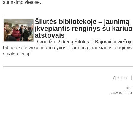
surinkimo vietose.
Šilutės bibliotekoje – jaunimą
įkvepiantis renginys su kari
atstovais
Gruodžio 2 dieną Šilutės F. Bajoraičio viešojo
bibliotekoje vyko informatyvus ir jaunimą įtraukiantis renginys
smalsu, rytoj
Apie mus
© 20
Laisvas ir nepr