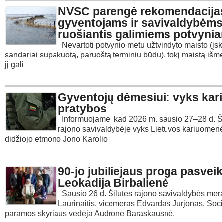
NVSC parengė rekomendacija
gyventojams ir savivaldybėm
ruošiantis galimiems potvyni
Nevartoti potvynio metu užtvindyto maisto (įsk
sandariai supakuotą, paruoštą terminiu būdu), tokį maistą išme
jį gali
Gyventojų dėmesiui: vyks kar
pratybos
Informuojame, kad 2026 m. sausio 27–28 d. Š
rajono savivaldybėje vyks Lietuvos kariuomen
didžiojo etmono Jono Karolio
90-jo jubiliejaus proga pasveik
Leokadija Birbalienė
Sausio 26 d. Šilutės rajono savivaldybės mer
Laurinaitis, vicemeras Edvardas Jurjonas, Soc
paramos skyriaus vedėja Audronė Baraskausnė,