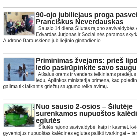
90-ojo jubiliejaus proga pasve
Pranciškus Neverdauskas
Sausio 14 dieną Šilutės rajono savivaldybės
Edvardas Jurjonas ir Socialinės paramos skyr
Audronė Barauskienė jubiliejinio gimtadienio
Priminimas žvejams: prieš lip
ledo pasirūpinkite savo saug
Atšalus orams ir vandens telkiniams pradėjus
ledu, Aplinkos ministerija primena, kad poledi
galima tik laikantis griežtų saugumo reikalavimų.
Nuo sausio 2-osios – Šilutėje
surenkamos nupuoštos kalėd
eglutės
Šilutės rajono savivaldybė, kaip ir kasmet, kvi
gyventojus nupuoštas kalėdines eglutes palikti tvarkingai – ta