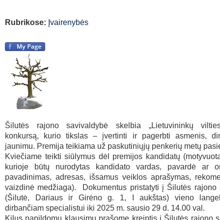
Rubrikose:
Įvairenybės
Šilutės rajono savivaldybė skelbia „Lietuvininkų viltie
konkursą, kurio tikslas – įvertinti ir pagerbti asmenis, d
jaunimu. Premija teikiama už paskutiniųjų penkerių metų pasi
Kviečiame teikti siūlymus dėl premijos kandidatų (motyvuo
kurioje būtų nurodytas kandidato vardas, pavardė ar or
pavadinimas, adresas, išsamus veiklos aprašymas, rekome
vaizdinė medžiaga). Dokumentus pristatyti į Šilutės rajono
(Šilutė, Dariaus ir Girėno g. 1, I aukštas) vieno langel
dirbančiam specialistui iki 2025 m. sausio 29 d. 14.00 val.
Kilus papildomų klausimų prašome kreiptis į Šilutės rajono 