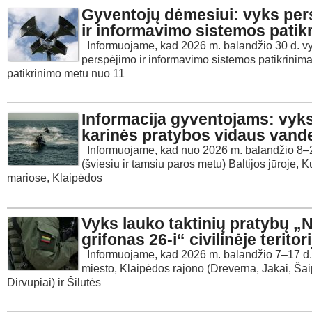
Gyventojų dėmesiui: vyks per
ir informavimo sistemos patik
Informuojame, kad 2026 m. balandžio 30 d. v
perspėjimo ir informavimo sistemos patikrinima
patikrinimo metu nuo 11
Informacija gyventojams: vyk
karinės pratybos vidaus vand
Informuojame, kad nuo 2026 m. balandžio 8–
(šviesiu ir tamsiu paros metu) Baltijos jūroje, K
mariose, Klaipėdos
Vyks lauko taktinių pratybų „
grifonas 26-i“ civilinėje teritori
Informuojame, kad 2026 m. balandžio 7–17 d.
miesto, Klaipėdos rajono (Dreverna, Jakai, Šaip
Dirvupiai) ir Šilutės