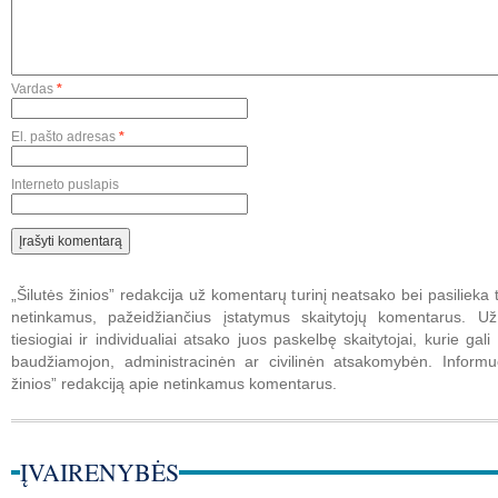
Vardas
*
El. pašto adresas
*
Interneto puslapis
„Šilutės žinios” redakcija už komentarų turinį neatsako bei pasilieka t
netinkamus, pažeidžiančius įstatymus skaitytojų komentarus. U
tiesiogiai ir individualiai atsako juos paskelbę skaitytojai, kurie gali 
baudžiamojon, administracinėn ar civilinėn atsakomybėn. Informuo
žinios” redakciją apie netinkamus komentarus.
ĮVAIRENYBĖS