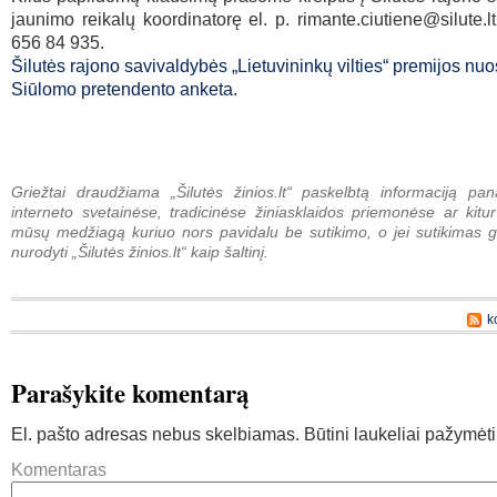
jaunimo reikalų koordinatorę el. p. rimante.ciutiene@silute.lt
656 84 935.
Šilutės rajono savivaldybės „Lietuvininkų vilties“ premijos nuo
Siūlomo pretendento anketa.
Griežtai draudžiama „Šilutės žinios.lt“ paskelbtą informaciją pan
interneto svetainėse, tradicinėse žiniasklaidos priemonėse ar kitur
mūsų medžiagą kuriuo nors pavidalu be sutikimo, o jei sutikimas g
nurodyti „Šilutės žinios.lt“ kaip šaltinį.
k
Parašykite komentarą
El. pašto adresas nebus skelbiamas.
Būtini laukeliai pažymėt
Komentaras