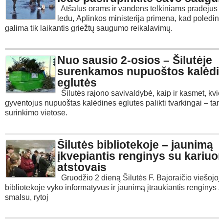
Atšalus orams ir vandens telkiniams pradėjus
ledu, Aplinkos ministerija primena, kad poledi
galima tik laikantis griežtų saugumo reikalavimų.
Nuo sausio 2-osios – Šilutėje
surenkamos nupuoštos kalėd
eglutės
Šilutės rajono savivaldybė, kaip ir kasmet, kvi
gyventojus nupuoštas kalėdines eglutes palikti tvarkingai – ta
surinkimo vietose.
Šilutės bibliotekoje – jaunimą
įkvepiantis renginys su kari
atstovais
Gruodžio 2 dieną Šilutės F. Bajoraičio viešojo
bibliotekoje vyko informatyvus ir jaunimą įtraukiantis renginys
smalsu, rytoj