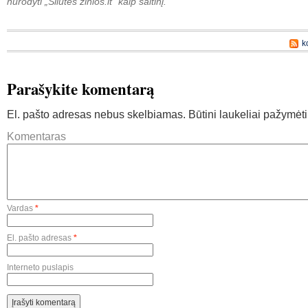
nurodyti „Šilutės žinios.lt“ kaip šaltinį.
k
Parašykite komentarą
El. pašto adresas nebus skelbiamas.
Būtini laukeliai pažymėt
Komentaras
Vardas
*
El. pašto adresas
*
Interneto puslapis