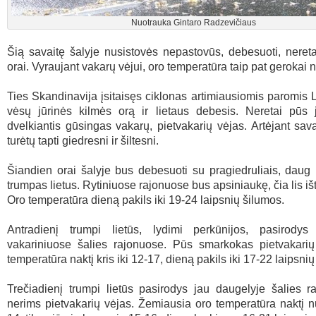
Nuotrauka Gintaro Radzevičiaus
Šią savaitę šalyje nusistovės nepastovūs, debesuoti, nereta
orai. Vyraujant vakarų vėjui, oro temperatūra taip pat gerokai n
Ties Skandinavija įsitaisęs ciklonas artimiausiomis paromis L
vėsų jūrinės kilmės orą ir lietaus debesis. Neretai pūs 
dvelkiantis gūsingas vakarų, pietvakarių vėjas. Artėjant savai
turėtų tapti giedresni ir šiltesni.
Šiandien orai šalyje bus debesuoti su pragiedruliais, daug
trumpas lietus. Rytiniuose rajonuose bus apsiniaukę, čia lis išti
Oro temperatūra dieną pakils iki 19-24 laipsnių šilumos.
Antradienį trumpi lietūs, lydimi perkūnijos, pasirodys
vakariniuose šalies rajonuose. Pūs smarkokas pietvakarių
temperatūra naktį kris iki 12-17, dieną pakils iki 17-22 laipsni
Trečiadienį trumpi lietūs pasirodys jau daugelyje šalies ra
nerims pietvakarių vėjas. Žemiausia oro temperatūra naktį