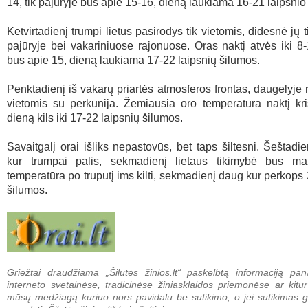
14, tik pajūryje bus apie 15-16, dieną laukiama 16-21 laipsnio
Ketvirtadienį trumpi lietūs pasirodys tik vietomis, didesnė jų
pajūryje bei vakariniuose rajonuose. Oras naktį atvės iki 8-
bus apie 15, dieną laukiama 17-22 laipsnių šilumos.
Penktadienį iš vakarų priartės atmosferos frontas, daugelyje r
vietomis su perkūnija. Žemiausia oro temperatūra naktį kri
dieną kils iki 17-22 laipsnių šilumos.
Savaitgalį orai išliks nepastovūs, bet taps šiltesni. Šeštadi
kur trumpai palis, sekmadienį lietaus tikimybė bus m
temperatūra po truputį ims kilti, sekmadienį daug kur perkops 
šilumos.
Griežtai draudžiama „Šilutės žinios.lt“ paskelbtą informaciją pan
interneto svetainėse, tradicinėse žiniasklaidos priemonėse ar kitur
mūsų medžiagą kuriuo nors pavidalu be sutikimo, o jei sutikimas g