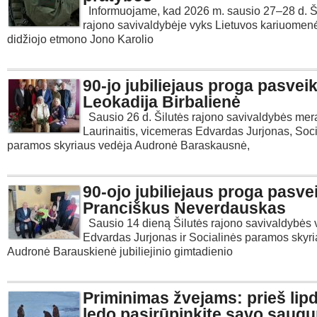
Informuojame, kad 2026 m. sausio 27–28 d. Š
rajono savivaldybėje vyks Lietuvos kariuomen
didžiojo etmono Jono Karolio
90-jo jubiliejaus proga pasveik
Leokadija Birbalienė
Sausio 26 d. Šilutės rajono savivaldybės mer
Laurinaitis, vicemeras Edvardas Jurjonas, Soc
paramos skyriaus vedėja Audronė Baraskausnė,
90-ojo jubiliejaus proga pasve
Pranciškus Neverdauskas
Sausio 14 dieną Šilutės rajono savivaldybės
Edvardas Jurjonas ir Socialinės paramos skyr
Audronė Barauskienė jubiliejinio gimtadienio
Priminimas žvejams: prieš lip
ledo pasirūpinkite savo saug