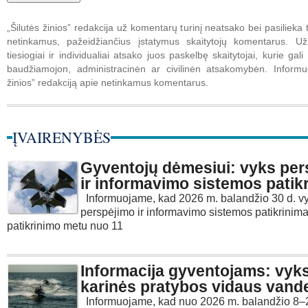
„Šilutės žinios” redakcija už komentarų turinį neatsako bei pasilieka t
netinkamus, pažeidžiančius įstatymus skaitytojų komentarus. U
tiesiogiai ir individualiai atsako juos paskelbę skaitytojai, kurie gali 
baudžiamojon, administracinėn ar civilinėn atsakomybėn. Informuo
žinios” redakciją apie netinkamus komentarus.
ĮVAIRENYBĖS
Gyventojų dėmesiui: vyks per
ir informavimo sistemos patik
Informuojame, kad 2026 m. balandžio 30 d. v
perspėjimo ir informavimo sistemos patikrinima
patikrinimo metu nuo 11
Informacija gyventojams: vyk
karinės pratybos vidaus vand
Informuojame, kad nuo 2026 m. balandžio 8–