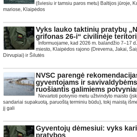
(šviesiu ir tamsiu paros metu) Baltijos jūroje, K
mariose, Klaipėdos
Vyks lauko taktinių pratybų „
grifonas 26-i“ civilinėje teritori
Informuojame, kad 2026 m. balandžio 7–17 d.
miesto, Klaipėdos rajono (Dreverna, Jakai, Šaip
Dirvupiai) ir Šilutės
NVSC parengė rekomendacija
gyventojams ir savivaldybėm
ruošiantis galimiems potvyni
Nevartoti potvynio metu užtvindyto maisto (įsk
sandariai supakuotą, paruoštą terminiu būdu), tokį maistą išme
jį gali
Gyventojų dėmesiui: vyks kar
pratybos