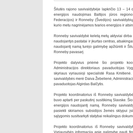
Šilutės rajono savivaldybėje lapkričio 13 – 14 d
energijos naudojimas Baltijos jūros region
Federacijos) ir Ronneby (Švedijos) savivaldybių. 
kurio metu nagrinėjamos tvarios energijos ir atsin
Ronneby savivaldybė keletą metų aktyviai dirba šio
naudojantys pastatai ir įkurtas centras, atsakingas
naudojantį namą turėjo galimybę apžiūrėti ir Šilu
Ronneby pavasarį.
Projekto dalyvius priėmė šio projekto koor
Administracijos direktoriaus pavaduotojas V
skyriaus vyriausioji specialistė Rasa Kmitienė.
savivaldybės merė Daiva Žebelienė, Administraci
pavaduotojas Algirdas Balčytis.
Projekto koordinatorius iš Ronneby savivaldyb
buvo aptarti per paskutinį susitikimą Slavske. Šio
energijos naudojantį namą. Ronneby savivaldyb
pasiekti skiriamos subsidijos žemės sklypui į
sąlygomis susitvarkyti statybai reikalingus dokum
Projekto koordinatorius iš Ronneby savival
Vyriausybės informacija apie galimybę gauti fin