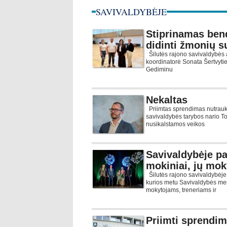
SAVIVALDYBĖJE
Stiprinamas ben
didinti žmonių s
Šilutės rajono savivaldybės 
koordinatorė Sonata Šertvytien
Gediminu
Nekaltas
Priimtas sprendimas nutraukti
savivaldybės tarybos nario To
nusikalstamos veikos
Savivaldybėje pa
mokiniai, jų moky
Šilutės rajono savivaldybėje
kurios metu Savivaldybės mer
mokytojams, treneriams ir
Priimti sprendim