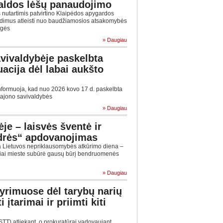
aldos lėšų panaudojimo
nutartimis patvirtino Klaipėdos apygardos
ndimus atleisti nuo baudžiamosios atsakomybės
agės
» Daugiau
avivaldybėje paskelbta
uacija dėl labai aukšto
nformuoja, kad nuo 2026 kovo 17 d. paskelbta
 rajono savivaldybės
» Daugiau
ėje – laisvės šventė ir
drės“ apdovanojimas
a Lietuvos nepriklausomybės atkūrimo diena –
iniai mieste subūrė gausų būrį bendruomenės
» Daugiau
tyrimuose dėl tarybų narių
įtarimai ir priimti kiti
STT) atliekant, o prokuratūrai vadovaujant