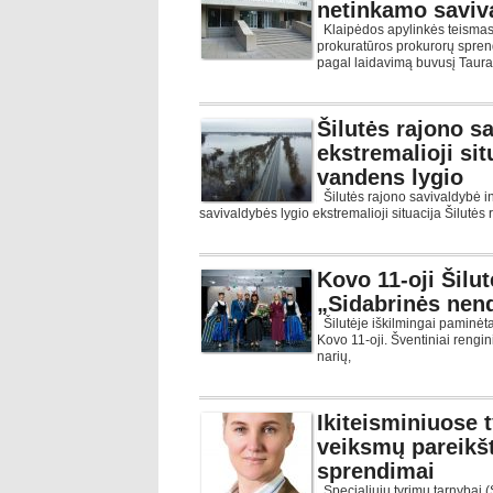
netinkamo saviv
Klaipėdos apylinkės teismas 
prokuratūros prokurorų spre
pagal laidavimą buvusį Taur
Šilutės rajono s
ekstremalioji sit
vandens lygio
Šilutės rajono savivaldybė i
savivaldybės lygio ekstremalioji situacija Šilutės
Kovo 11-oji Šilut
„Sidabrinės nen
Šilutėje iškilmingai paminėt
Kovo 11-oji. Šventiniai reng
narių,
Ikiteisminiuose 
veiksmų pareikšti 
sprendimai
Specialiųjų tyrimų tarnybai (