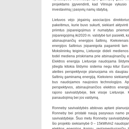
projektams įgyvendinti, kad Vilniuje vykus
investavimą į pasyvių namų statybą.
Lietuvos vėjo jėgainių asociacijos direktori
pakeitimus, kurie buvo sukurti, siekiant aktyvint
priimtus įsipareigojimus ir numatytas priemo
įsipareigojimą iki2020 m. valstybė turi pasiekti, k
atsinaujinančių energijos šaltinių. Kiekvienai
energijos šaltinius įsipareigota pagaminti tam 
Mokslininkų teigimu, Lietuvoje dideli medienos iš
todėl mediena priskiriama prie atsinaujinančių en
Elektros energija Lietuvoje naudojama šildymu
įdiegta kitokia šildymo sistema negu kitur Euro
ateities perspektyvoje planuojama vis daugiau 
šaltinių gaminamą energiją. Kiekvieno siekiamyb
bus naudojamos naujosios technologijos. Ap
perspektyvos, atsinaujinančios elektros energi
rajono savivaldybėje, tiek visoje Lietuvoje. 
panaudojimą bei jos valdymą.
Ronneby savivaldybės atstovas aptarė planuoja
Ronneby bei pristatė naują pasyvaus namo pr
savivaldybėje. Šiuo metu Ronneby savivaldybėje
šio projekto siekiamybė 0 – 15kWh/m2 naudojanti
elektros energijos įkainių, reglamentuojančių 