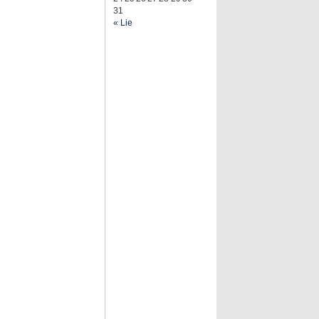
31
« Lie