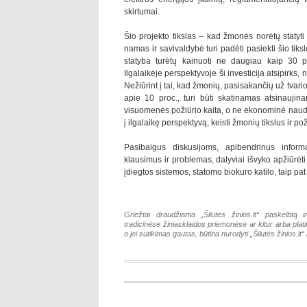
skirtumai.
Šio projekto tikslas – kad žmonės norėtų statyti
namas ir savivaldybė turi padėti pasiekti šio ti
statyba turėtų kainuoti ne daugiau kaip 30 
Ilgalaikėje perspektyvoje ši investicija atsipirks
Nežiūrint į tai, kad žmonių, pasisakančių už tvari
apie 10 proc., turi būti skatinamas atsinaujina
visuomenės požiūrio kaita, o ne ekonominė nauda
į ilgalaikę perspektyvą, keisti žmonių tikslus ir po
Pasibaigus diskusijoms, apibendrinus inform
klausimus ir problemas, dalyviai išvyko apžiūrėti
įdiegtos sistemos, statomo biokuro katilo, taip pa
Griežtai draudžiama „Šilutės žinios.lt“ paskelbtą i
tradicinėse žiniasklaidos priemonėse ar kitur arba pla
o jei sutikimas gautas, būtina nurodyti „Šilutės žinios.lt“ k