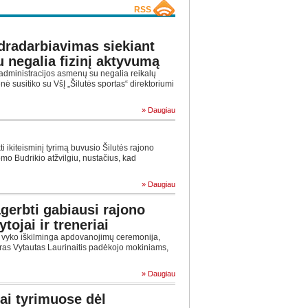
RSS
dradarbiavimas siekiant
u negalia fizinį aktyvumą
administracijos asmenų su negalia reikalų
ė susitiko su VšĮ „Šilutės sportas“ direktoriumi
» Daugiau
 ikiteisminį tyrimą buvusio Šilutės rajono
mo Budrikio atžvilgiu, nustačius, kad
» Daugiau
gerbti gabiausi rajono
tojai ir treneriai
 vyko iškilminga apdovanojimų ceremonija,
as Vytautas Laurinaitis padėkojo mokiniams,
» Daugiau
ai tyrimuose dėl