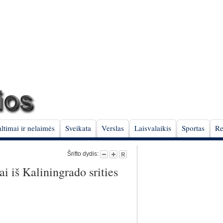
ltimai ir nelaimės
Sveikata
Verslas
Laisvalaikis
Sportas
Re
Šrifto dydis:
i iš Kaliningrado srities