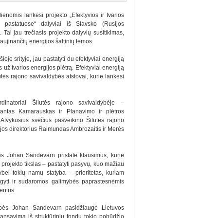
ienomis lankėsi projekto „Efektyvios ir tvarios
o pastatuose“ dalyviai iš Slavsko (Rusijos
Tai jau trečiasis projekto dalyvių susitikimas,
aujinančių energijos šaltinių temos.
je srityje, jau pastatyti du efektyviai energiją
 už tvarios energijos plėtrą. Efektyviai energiją
tės rajono savivaldybės atstovai, kurie lankėsi
dinatoriai Šilutės rajono savivaldybėje –
ygantas Kamarauskas ir Planavimo ir plėtros
 Atvykusius svečius pasveikino Šilutės rajono
jos direktorius Raimundas Ambrozaitis ir Merės
ės Johan Sandevarn pristatė klausimus, kurie
 projekto tikslas – pastatyti pasyvų, kuo mažiau
ei tokių namų statyba – prioritetas, kuriam
sigyti ir sudaromos galimybės paprastesnėmis
entus.
dybės Johan Sandevarn pasidžiaugė Lietuvos
ansavimą iš struktūrinių fondų tokio pobūdžio