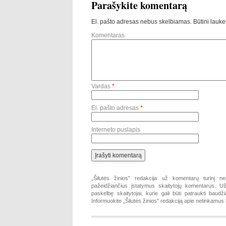
Parašykite komentarą
El. pašto adresas nebus skelbiamas.
Būtini lauke
Komentaras
Vardas
*
El. pašto adresas
*
Interneto puslapis
„Šilutės žinios” redakcija už komentarų turinį ne
pažeidžiančius įstatymus skaitytojų komentarus. Už 
paskelbę skaitytojai, kurie gali būti patraukti baud
Informuokite „Šilutės žinios” redakciją apie netinkamu