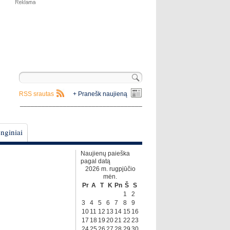
RSS srautas
+ Pranešk naujieną
__________________________________
nginiai
Naujienų paieška
pagal datą
2026 m. rugpjūčio
mėn.
Pr
A
T
K
Pn
Š
S
1
2
3
4
5
6
7
8
9
10
11
12
13
14
15
16
17
18
19
20
21
22
23
24
25
26
27
28
29
30