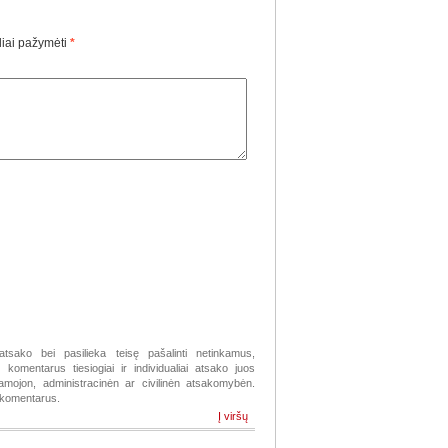
liai pažymėti
*
atsako bei pasilieka teisę pašalinti netinkamus,
komentarus tiesiogiai ir individualiai atsako juos
žiamojon, administracinėn ar civilinėn atsakomybėn.
s komentarus.
Į viršų