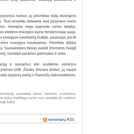
 pasyvius namus, jų prioritetas būtų ekologinis
kslo. Šiuo projektu siekiama, kad pasyvaus namo
proc. brangiau negu paprasto namo statyba.
, nes elektros energijos kaina tendencingai auga.
os energijos naudojimą buityje, pasaulyje yra tik
nčios energijos naudojimas. Prioritetu išlieka
. Savivaldybės tikslas padėti žmonėms žvelgti
žiūrį, numatyti paramos galimybes ir sritis.
aciją ir numačius kito susitikimo esminius
 įmonės UAB „Šilutės šilumos tinklai“, jų naujai
t vėjo jėgainių parkų ir Ramučių hidroelektrinės.
nformaciją panaudoti kitose interneto svetainėse,
tinti mūsų medžiagą kuriuo nors pavidalu be sutikimo,
aip šaltinį.
komentarų RSS