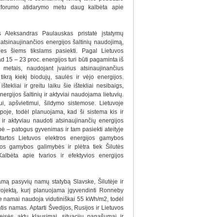
io forumo atidarymo metu daug kalbėta apie
us Aleksandras Paulauskas pristatė įstatymų
i atsinaujinančios energijos šaltinių naudojimą,
nes šiems tikslams pasiekti. Pagal Lietuvos
ad 15 – 23 proc. energijos turi būti pagaminta iš
s metais, naudojant įvairius atsinaujinančius
tikrą kiekį biodujų, saulės ir vėjo energijos.
tekliai ir greitu laiku šie ištekliai nesibaigs,
ergijos šaltinių ir aktyviai naudojama lietuvių.
i, apšvietimui, šildymo sistemose. Lietuvoje
poje, todėl planuojama, kad ši sistema kis ir
ir aktyviau naudoti atsinaujinančių energijos
ė – patogus gyvenimas ir tam pasiekti ateityje
tartos Lietuvos elektros energijos gamybos
jos gamybos galimybės ir plėtra tiek Šilutės
Kalbėta apie tvarios ir efektyvios energijos
mą pasyvių namų statybą Slavske, Šilutėje ir
ojektą, kurį planuojama įgyvendinti Ronneby
 namai naudoja vidutiniškai 55 kWh/m2, todėl
s namas. Aptarti Švedijos, Rusijos ir Lietuvos
teisės aktų klausimai, situacijų panašumai ir