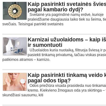
Kaip pasirinkti svetainės švie
pagal kambario dydį?
Svetainė yra pagrindinė namų erdvė, kurioje
praleidžiame daugiausia laiko tiek su šeima, ti
svečiais. Teisingai parinkti svetainės
Karnizai užuolaidoms – kaip iš
ir sumontuoti
Užuolaidos kuria nuotaiką, filtruoja šviesą ir
pasiekti tinkamą privatumą, tačiau viskas pras
patikimos atramos – karnizo.
Kaip pasirinkti tinkamą veido
pagal odos tipą?
Odos priežiūra visada prasideda nuo tinkamai
kremo. Kiekvieno žmogaus oda yra skirtinga – 
skundžiasi sausumu, kiti