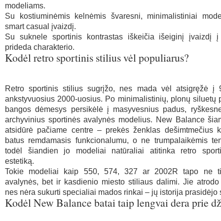
modeliams.
Su kostiuminėmis kelnėmis švaresni, minimalistiniai model
smart casual įvaizdį.
Su suknele sportinis kontrastas iškeičia išeiginį įvaizdį į
prideda charakterio.
Kodėl retro sportinis stilius vėl populiarus?
Retro sportinis stilius sugrįžo, nes mada vėl atsigręžė į 
ankstyvuosius 2000-uosius. Po minimalistinių, plonų siluetų
bangos dėmesys persikėlė į masyvesnius padus, ryškesne
archyvinius sportinės avalynės modelius. New Balance šia
atsidūrė pačiame centre – prekės ženklas dešimtmečius 
batus remdamasis funkcionalumu, o ne trumpalaikėmis ten
todėl šiandien jo modeliai natūraliai atitinka retro sporti
estetiką.
Tokie modeliai kaip 550, 574, 327 ar 2002R tapo ne ti
avalynės, bet ir kasdienio miesto stiliaus dalimi. Jie atrodo 
nes nėra sukurti specialiai mados rinkai – jų istorija prasidėjo 
Kodėl New Balance batai taip lengvai dera prie d