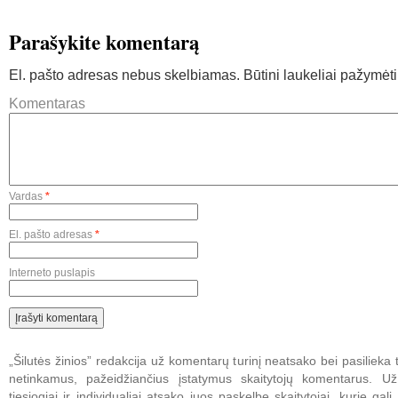
Parašykite komentarą
El. pašto adresas nebus skelbiamas.
Būtini laukeliai pažymėt
Komentaras
Vardas
*
El. pašto adresas
*
Interneto puslapis
„Šilutės žinios” redakcija už komentarų turinį neatsako bei pasilieka t
netinkamus, pažeidžiančius įstatymus skaitytojų komentarus. U
tiesiogiai ir individualiai atsako juos paskelbę skaitytojai, kurie gali 