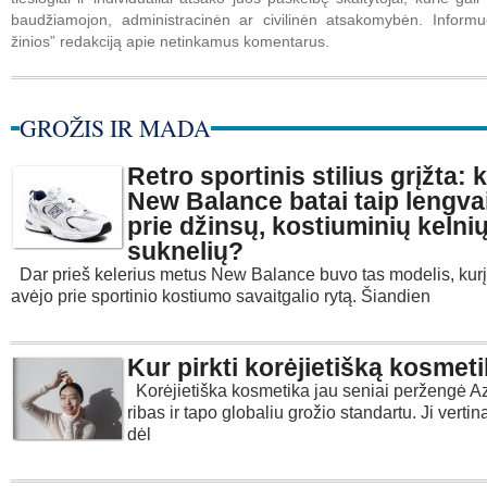
baudžiamojon, administracinėn ar civilinėn atsakomybėn. Informuo
žinios” redakciją apie netinkamus komentarus.
GROŽIS IR MADA
Retro sportinis stilius grįžta: 
New Balance batai taip lengva
prie džinsų, kostiuminių kelnių
suknelių?
Dar prieš kelerius metus New Balance buvo tas modelis, kurį
avėjo prie sportinio kostiumo savaitgalio rytą. Šiandien
Kur pirkti korėjietišką kosmet
Korėjietiška kosmetika jau seniai peržengė Az
ribas ir tapo globaliu grožio standartu. Ji verti
dėl