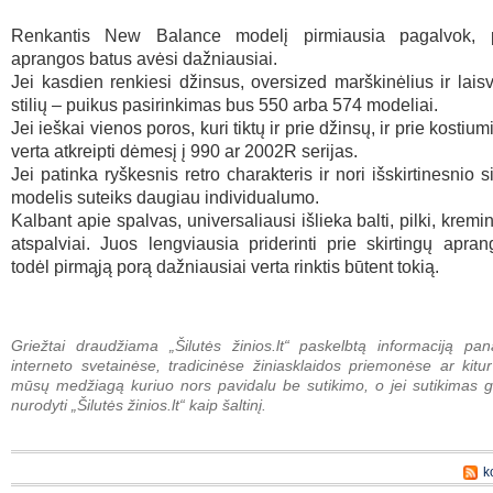
Renkantis New Balance modelį pirmiausia pagalvok, p
aprangos batus avėsi dažniausiai.
Jei kasdien renkiesi džinsus, oversized marškinėlius ir lais
stilių – puikus pasirinkimas bus 550 arba 574 modeliai.
Jei ieškai vienos poros, kuri tiktų ir prie džinsų, ir prie kostium
verta atkreipti dėmesį į 990 ar 2002R serijas.
Jei patinka ryškesnis retro charakteris ir nori išskirtinesnio 
modelis suteiks daugiau individualumo.
Kalbant apie spalvas, universaliausi išlieka balti, pilki, kremin
atspalviai. Juos lengviausia priderinti prie skirtingų apran
todėl pirmąją porą dažniausiai verta rinktis būtent tokią.
Griežtai draudžiama „Šilutės žinios.lt“ paskelbtą informaciją pan
interneto svetainėse, tradicinėse žiniasklaidos priemonėse ar kitur
mūsų medžiagą kuriuo nors pavidalu be sutikimo, o jei sutikimas g
nurodyti „Šilutės žinios.lt“ kaip šaltinį.
k