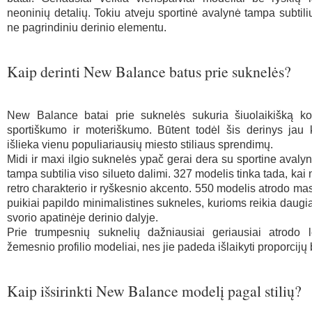
neoninių detalių. Tokiu atveju sportinė avalynė tampa subtili
ne pagrindiniu derinio elementu.
Kaip derinti New Balance batus prie suknelės?
New Balance batai prie suknelės sukuria šiuolaikišką kon
sportiškumo ir moteriškumo. Būtent todėl šis derinys jau 
išlieka vienu populiariausių miesto stiliaus sprendimų.
Midi ir maxi ilgio suknelės ypač gerai dera su sportine avalyn
tampa subtilia viso silueto dalimi. 327 modelis tinka tada, kai
retro charakterio ir ryškesnio akcento. 550 modelis atrodo mas
puikiai papildo minimalistines sukneles, kurioms reikia daugia
svorio apatinėje derinio dalyje.
Prie trumpesnių suknelių dažniausiai geriausiai atrodo l
žemesnio profilio modeliai, nes jie padeda išlaikyti proporcijų
Kaip išsirinkti New Balance modelį pagal stilių?