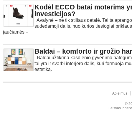
Kodėl ECCO batai moterims yr
investicijos?
Avalynė – ne tik stiliaus detalė. Tai ta aprang
sudedamoji dalis, nuo kurios tiesiogiai priklaus
jaučiamės –
Baldai – komforto ir grožio ha
Baldai užtikrina kasdienio gyvenimo patogumą
tai yra ir svarbi interjero dalis, kuri formuoja m
estetiką.
Apie mus
© 20
Laisvas ir nepr