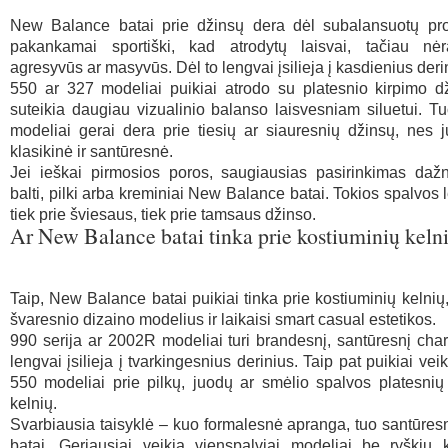
New Balance batai prie džinsų dera dėl subalansuotų prop
pakankamai sportiški, kad atrodytų laisvai, tačiau nė
agresyvūs ar masyvūs. Dėl to lengvai įsilieja į kasdienius deri
550 ar 327 modeliai puikiai atrodo su platesnio kirpimo d
suteikia daugiau vizualinio balanso laisvesniam siluetui. T
modeliai gerai dera prie tiesių ar siauresnių džinsų, nes 
klasikinė ir santūresnė.
Jei ieškai pirmosios poros, saugiausias pasirinkimas dažn
balti, pilki arba kreminiai New Balance batai. Tokios spalvos 
tiek prie šviesaus, tiek prie tamsaus džinso.
Ar New Balance batai tinka prie kostiuminių keln
Taip, New Balance batai puikiai tinka prie kostiuminių kelnių,
švaresnio dizaino modelius ir laikaisi smart casual estetikos.
990 serija ar 2002R modeliai turi brandesnį, santūresnį chara
lengvai įsilieja į tvarkingesnius derinius. Taip pat puikiai vei
550 modeliai prie pilkų, juodų ar smėlio spalvos platesnių
kelnių.
Svarbiausia taisyklė – kuo formalesnė apranga, tuo santūresni
batai. Geriausiai veikia vienspalviai modeliai be ryškių 