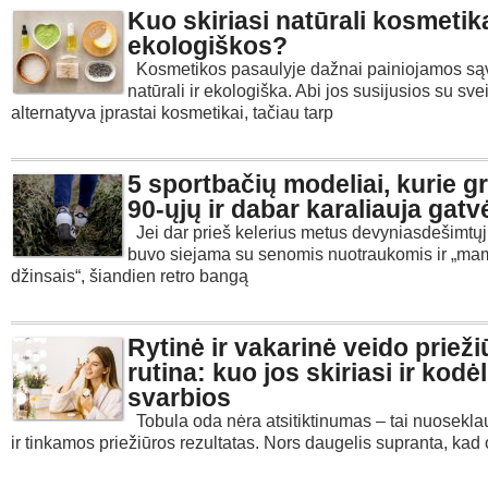
Kuo skiriasi natūrali kosmetik
ekologiškos?
Kosmetikos pasaulyje dažnai painiojamos są
natūrali ir ekologiška. Abi jos susijusios su sv
alternatyva įprastai kosmetikai, tačiau tarp
5 sportbačių modeliai, kurie gr
90-ųjų ir dabar karaliauja gatv
Jei dar prieš kelerius metus devyniasdešimtų
buvo siejama su senomis nuotraukomis ir „ma
džinsais“, šiandien retro bangą
Rytinė ir vakarinė veido priež
rutina: kuo jos skiriasi ir kodėl
svarbios
Tobula oda nėra atsitiktinumas – tai nuosekl
ir tinkamos priežiūros rezultatas. Nors daugelis supranta, kad 