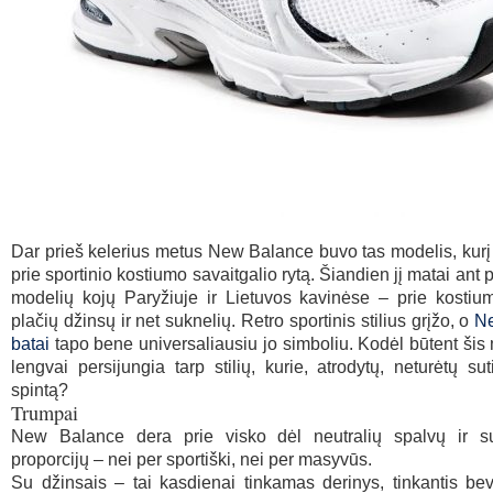
Dar prieš kelerius metus New Balance buvo tas modelis, kurį
prie sportinio kostiumo savaitgalio rytą. Šiandien jį matai ant
modelių kojų Paryžiuje ir Lietuvos kavinėse – prie kostium
plačių džinsų ir net suknelių. Retro sportinis stilius grįžo, o
N
batai
tapo bene universaliausiu jo simboliu. Kodėl būtent šis 
lengvai persijungia tarp stilių, kurie, atrodytų, neturėtų sut
spintą?
Trumpai
New Balance dera prie visko dėl neutralių spalvų ir s
proporcijų – nei per sportiški, nei per masyvūs.
Su džinsais – tai kasdienai tinkamas derinys, tinkantis be