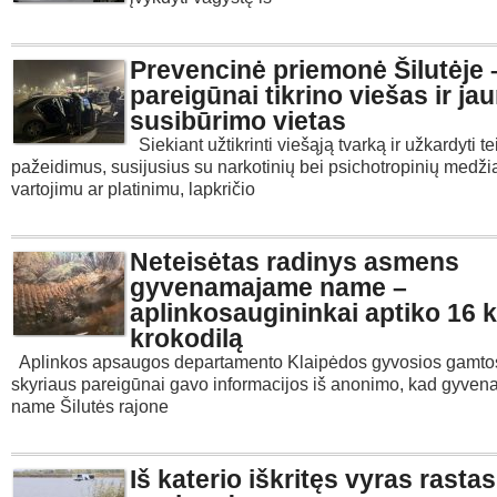
Prevencinė priemonė Šilutėje 
pareigūnai tikrino viešas ir ja
susibūrimo vietas
Siekiant užtikrinti viešąją tvarką ir užkardyti t
pažeidimus, susijusius su narkotinių bei psichotropinių medž
vartojimu ar platinimu, lapkričio
Neteisėtas radinys asmens
gyvenamajame name –
aplinkosaugininkai aptiko 16 
krokodilą
Aplinkos apsaugos departamento Klaipėdos gyvosios gamt
skyriaus pareigūnai gavo informacijos iš anonimo, kad gyve
name Šilutės rajone
Iš katerio iškritęs vyras rastas