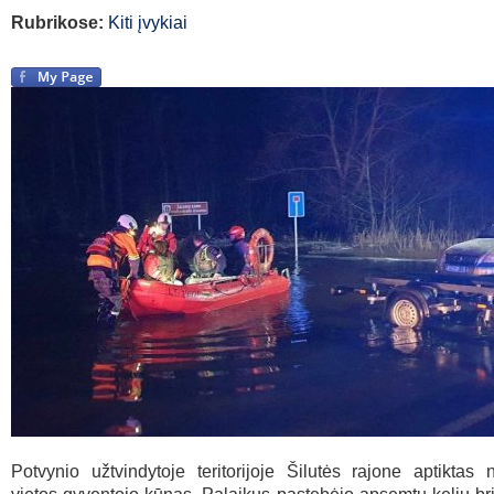
Rubrikose:
Kiti įvykiai
Potvynio užtvindytoje teritorijoje Šilutės rajone aptiktas