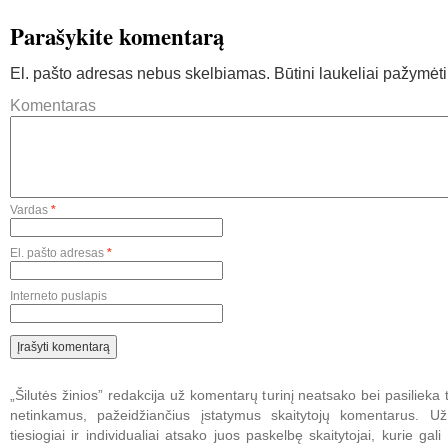
Parašykite komentarą
El. pašto adresas nebus skelbiamas.
Būtini laukeliai pažymėt
Komentaras
Vardas
*
El. pašto adresas
*
Interneto puslapis
„Šilutės žinios” redakcija už komentarų turinį neatsako bei pasilieka t
netinkamus, pažeidžiančius įstatymus skaitytojų komentarus. U
tiesiogiai ir individualiai atsako juos paskelbę skaitytojai, kurie gali 