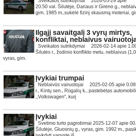
Sveikatos sutrikdymai 2026-05-29 apie
20.50 val. Šilutėje, Dariaus ir Girėno g., neblai
gim. 1985 m.,sukėlė fizinį skausmą moteriai, g
Ilgąjį savaitgalį 3 vyrų mirtys,
konfliktai, neblaivus vairuotoj
Sveikatos sutrikdymai 2026-02-14 apie 1.00
Šilutės r., žodinio konflikto metu, neblaivus (1,
vyras, gim.
Įvykiai trumpai
Neblaivūs vairuotojai 2025-02-05 apie 0.08 v
r., Kintų sen., Rūgalių k., pastebėtas automobil
,,Volkswagen“, kurį
Įvykiai
Svetimo turto pagrobimai 2025-12-07 apie 00.
Šilutėje, Gluosnių g., vyras, gim. 1992 m., pas
įvykdyti vagystę iš