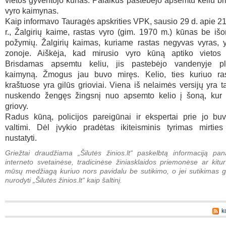
vietos gyventojo kūnas. Palaikus pastebėjo apsemtu keliu br
vyro kaimynas.
Kaip informavo Tauragės apskrities VPK, sausio 29 d. apie 21 
r., Žalgirių kaime, rastas vyro (gim. 1970 m.) kūnas be išo
požymių. Žalgirių kaimas, kuriame rastas negyvas vyras, y
zonoje. Aiškėja, kad mirusio vyro kūną aptiko vietos 
Brisdamas apsemtu keliu, jis pastebėjo vandenyje plū
kaimyną. Žmogus jau buvo miręs. Kelio, ties kuriuo ra
kraštuose yra gilūs grioviai. Viena iš nelaimės versijų yra t
nuskendo žengęs žingsnį nuo apsemto kelio į šoną, kur
griovy.
Radus kūną, policijos pareigūnai ir ekspertai prie jo bu
valtimi. Dėl įvykio pradėtas ikiteisminis tyrimas mirties
nustatyti.
Griežtai draudžiama „Šilutės žinios.lt“ paskelbtą informaciją pan
interneto svetainėse, tradicinėse žiniasklaidos priemonėse ar kitur
mūsų medžiagą kuriuo nors pavidalu be sutikimo, o jei sutikimas g
nurodyti „Šilutės žinios.lt“ kaip šaltinį.
k