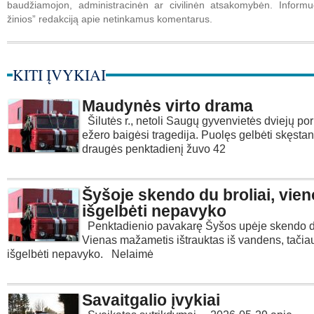
baudžiamojon, administracinėn ar civilinėn atsakomybėn. Informuo
žinios” redakciją apie netinkamus komentarus.
KITI ĮVYKIAI
Maudynės virto drama
Šilutės r., netoli Saugų gyvenvietės dviejų por
ežero baigėsi tragedija. Puolęs gelbėti skęsta
draugės penktadienį žuvo 42
Šyšoje skendo du broliai, vien
išgelbėti nepavyko
Penktadienio pavakarę Šyšos upėje skendo du
Vienas mažametis ištrauktas iš vandens, tačia
išgelbėti nepavyko. Nelaimė
Savaitgalio įvykiai