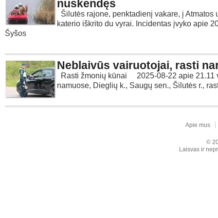
nuskendęs
Šilutės rajone, penktadienį vakare, į Atmatos 
katerio iškrito du vyrai. Incidentas įvyko apie 20
Šyšos
Neblaivūs vairuotojai, rasti na
Rasti žmonių kūnai 2025-08-22 apie 21.11 v
namuose, Dieglių k., Saugų sen., Šilutės r., ras
Apie mus
© 20
Laisvas ir nepr