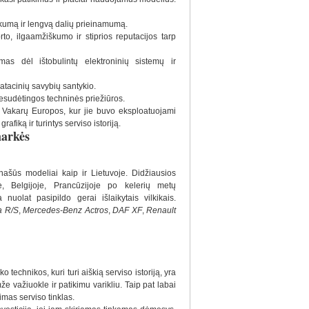
umą ir lengvą dalių prieinamumą.
, ilgaamžiškumo ir stiprios reputacijos tarp
s dėl ištobulintų elektroninių sistemų ir
atacinių savybių santykio.
nesudėtingos techninės priežiūros.
š Vakarų Europos, kur jie buvo eksploatuojami
afiką ir turintys serviso istoriją.
markės
ašūs modeliai kaip ir Lietuvoje. Didžiausios
e, Belgijoje, Prancūzijoje po kelerių metų
uolat pasipildo gerai išlaikytais vilkikais.
a R/S
,
Mercedes-Benz Actros
,
DAF XF
,
Renault
 technikos, kuri turi aiškią serviso istoriją, yra
e važiuokle ir patikimu varikliu. Taip pat labai
imas serviso tinklas.