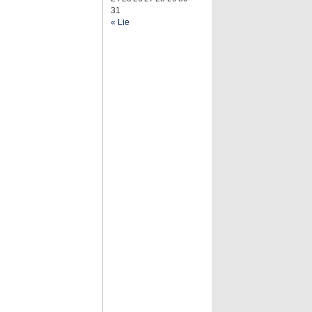
31
« Lie