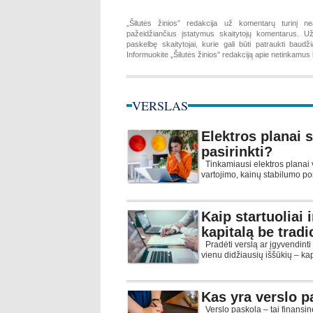
„Šilutės žinios” redakcija už komentarų turinį ne
pažeidžiančius įstatymus skaitytojų komentarus. Už 
paskelbę skaitytojai, kurie gali būti patraukti baud
Informuokite „Šilutės žinios” redakciją apie netinkamu
VERSLAS
Elektros planai 
pasirinkti?
Tinkamiausi elektros planai 
vartojimo, kainų stabilumo por
Kaip startuoliai
kapitalą be trad
Pradėti verslą ar įgyvendinti 
vienu didžiausių iššūkių – kap
Kas yra verslo p
Verslo paskola – tai finansi