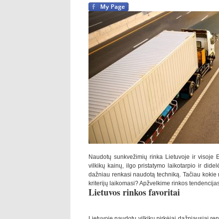
Naudotų sunkvežimių rinka Lietuvoje ir visoje E
vilkikų kainų, ilgo pristatymo laikotarpio ir dide
dažniau renkasi naudotą techniką. Tačiau kokie 
kriterijų laikomasi? Apžvelkime rinkos tendencijas
Lietuvos rinkos favoritai
Lietuvoje naudotų vilkikų pirkėjai dažniausiai re