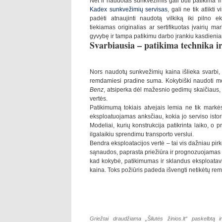
Net ir naudotas sunkvežimis gali būti patikima i
Kadex sunkvežimių servisas
, gali ne tik atlikti
padėti atnaujinti naudotą vilkiką iki pilno 
tiekiamas originalias ar sertifikuotas įvairių ma
gyvybę ir tampa patikimu darbo įrankiu kasdienia
Svarbiausia – patikima technika ir 
Nors naudotų sunkvežimių kaina išlieka svarbi, 
remdamiesi pradine suma. Kokybiški naudoti mo
Benz
, atsiperka dėl mažesnio gedimų skaičiaus, i
vertės.
Patikimumą tokiais atvejais lemia ne tik markės
eksploatuojamas anksčiau, kokia jo serviso istori
Modeliai, kurių konstrukcija patikrinta laiko, o 
ilgalaikiu sprendimu transporto verslui.
Bendra eksploatacijos vertė – tai vis dažniau pir
sąnaudos, paprasta priežiūra ir prognozuojamas t
kad kokybė, patikimumas ir sklandus eksploatavim
kaina. Toks požiūris padeda išvengti netikėtų rem
Griežtai draudžiama „Šilutės žinios.lt“ paskelbtą i