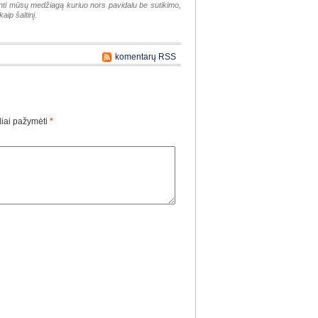
tinti mūsų medžiagą kuriuo nors pavidalu be sutikimo,
aip šaltinį.
komentarų RSS
liai pažymėti
*