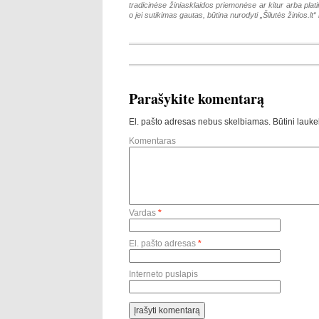
tradicinėse žiniasklaidos priemonėse ar kitur arba pla
o jei sutikimas gautas, būtina nurodyti „Šilutės žinios.lt“ k
Parašykite komentarą
El. pašto adresas nebus skelbiamas.
Būtini lauke
Komentaras
Vardas
*
El. pašto adresas
*
Interneto puslapis