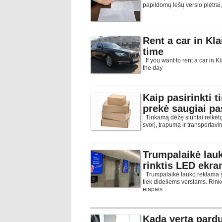
papildomų lėšų verslo plėtrai
Rent a car in Kl
time
If you want to rent a car in 
the day
Kaip pasirinkti 
prekė saugiai pa
Tinkamą dėžę siuntai reikėtų r
svorį, trapumą ir transportav
Trumpalaikė lauk
rinktis LED ekr
Trumpalaikė lauko reklama š
tiek dideliems verslams. Ri
etapais
Kada verta pardu