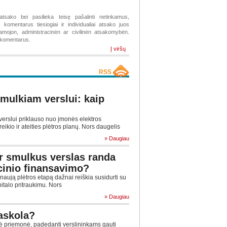
atsako bei pasilieka teisę pašalinti netinkamus,
komentarus tiesiogiai ir individualiai atsako juos
žiamojon, administracinėn ar civilinėn atsakomybėn.
s komentarus.
Į viršų
RSS
smulkiam verslui: kaip
verslui priklauso nuo įmonės elektros
eikio ir ateities plėtros planų. Nors daugelis
» Daugiau
 ir smulkus verslas randa
icinio finansavimo?
naują plėtros etapą dažnai reiškia susidurti su
italo pritraukimu. Nors
» Daugiau
askola?
nė priemonė, padedanti verslininkams gauti