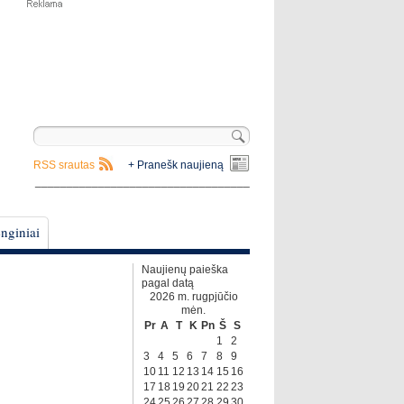
RSS srautas
+ Pranešk naujieną
__________________________________
nginiai
Naujienų paieška
pagal datą
2026 m. rugpjūčio
mėn.
Pr
A
T
K
Pn
Š
S
1
2
3
4
5
6
7
8
9
10
11
12
13
14
15
16
17
18
19
20
21
22
23
24
25
26
27
28
29
30