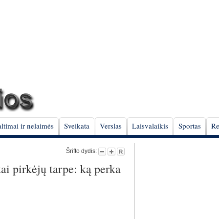
ltimai ir nelaimės
Sveikata
Verslas
Laisvalaikis
Sportas
Re
Šrifto dydis:
ai pirkėjų tarpe: ką perka