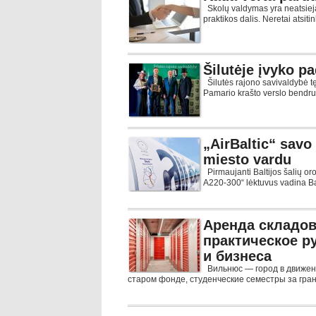
Skolų valdymas yra neatsieja
praktikos dalis. Neretai atsiti
Šilutėje įvyko p
Šilutės rajono savivaldybė tęs
Pamario krašto verslo bendru
„AirBaltic“ savo
miesto vardu
Pirmaujanti Baltijos šalių oro 
A220-300“ lėktuvus vadina Bal
Аренда складов
практическое р
и бизнеса
Вильнюс — город в движен
старом фонде, студенческие семестры за гран