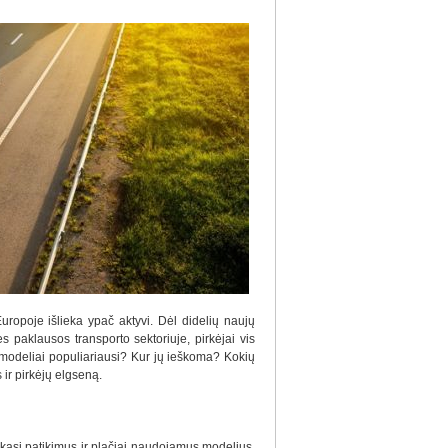
uropoje išlieka ypač aktyvi. Dėl didelių naujų
lės paklausos transporto sektoriuje, pirkėjai vis
modeliai populiariausi? Kur jų ieškoma? Kokių
 ir pirkėjų elgseną.
nkasi patikimus ir plačiai naudojamus modelius.