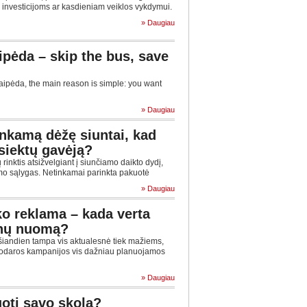
, investicijoms ar kasdieniam veiklos vykdymui.
» Daugiau
aipėda – skip the bus, save
Klaipėda, the main reason is simple: you want
» Daugiau
tinkamą dėžę siuntai, kad
siektų gavėją?
inktis atsižvelgiant į siunčiamo daikto dydį,
imo sąlygas. Netinkamai parinkta pakuotė
» Daugiau
o reklama – kada verta
anų nuomą?
iandien tampa vis aktualesnė tiek mažiems,
nkodaros kampanijos vis dažniau planuojamos
» Daugiau
oti savo skolą?