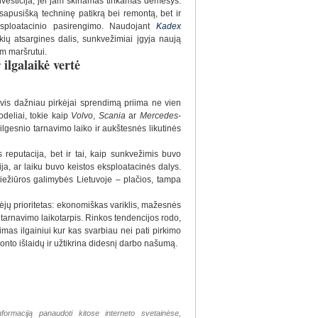
nvesticija, jei jam skiriamas tinkamas dėmesys.
 visapusišką techninę patikrą bei remontą, bet ir
eksploatacinio pasirengimo. Naudojant
Kadex
rkių atsargines dalis, sunkvežimiai įgyja naują
m maršrutui.
ilgalaikė vertė
vis dažniau pirkėjai sprendimą priima ne vien
deliai, tokie kaip
Volvo
,
Scania
ar
Mercedes-
lgesnio tarnavimo laiko ir aukštesnės likutinės
 reputacija, bet ir tai, kaip sunkvežimis buvo
ja, ar laiku buvo keistos eksploatacinės dalys.
priežiūros galimybės Lietuvoje – plačios, tampa
kėjų prioritetas: ekonomiškas variklis, mažesnės
arnavimo laikotarpis. Rinkos tendencijos rodo,
as ilgainiui kur kas svarbiau nei pati pirkimo
onto išlaidų ir užtikrina didesnį darbo našumą.
nformaciją panaudoti kitose interneto svetainėse,