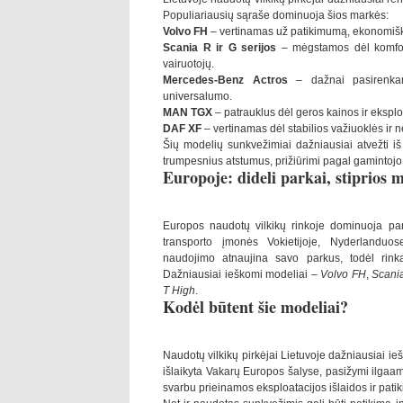
Populiariausių sąraše dominuoja šios markės:
Volvo FH
– vertinamas už patikimumą, ekonomišk
Scania R ir G serijos
– mėgstamos dėl komforto
vairuotojų.
Mercedes-Benz Actros
– dažnai pasirenkama
universalumo.
MAN TGX
– patrauklus dėl geros kainos ir eksplo
DAF XF
– vertinamas dėl stabilios važiuoklės ir 
Šių modelių sunkvežimiai dažniausiai atvežti i
trumpesnius atstumus, prižiūrimi pagal gamintojo gr
Europoje: dideli parkai, stiprios 
Europos naudotų vilkikų rinkoje dominuoja pan
transporto įmonės Vokietijoje, Nyderlanduos
naudojimo atnaujina savo parkus, todėl rinka n
Dažniausiai ieškomi modeliai –
Volvo FH
,
Scani
T High
.
Kodėl būtent šie modeliai?
Naudotų vilkikų pirkėjai Lietuvoje dažniausiai ieško
išlaikyta Vakarų Europos šalyse, pasižymi ilgaamž
svarbu prieinamos eksploatacijos išlaidos ir patik