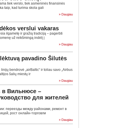
ma tiek verslo, tiek asmeninės finansinės
nka taip, kad turima skola gali
» Daugiau
adėkos verslui vakaras
ia ilgametę ir gražią tradiciją – pagerbti
omenę už reikšmingą indėlį į
» Daugiau
 lėktuvą pavadino Šilutės
linijų bendrovė „airBaltic“ ir toliau savo „Airbus
tijos šalių miestų ir
» Daugiau
 в Вильнюсе –
уководство для жителей
ии: переезды между районами, ремонт в
ицей, рост онлайн-торговли
» Daugiau