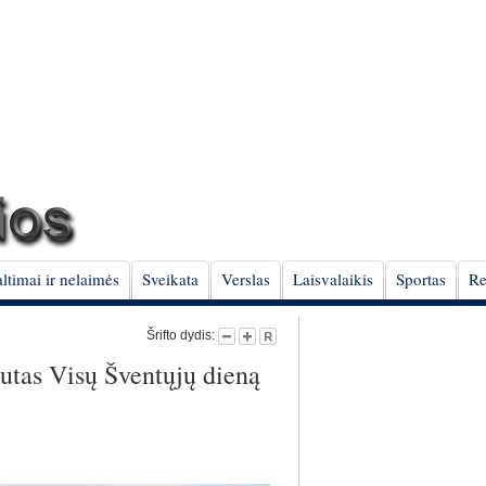
ltimai ir nelaimės
Sveikata
Verslas
Laisvalaikis
Sportas
Re
Šrifto dydis:
utas Visų Šventųjų dieną