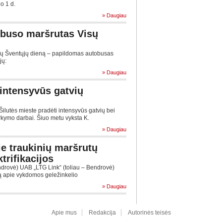
džio 1 d.
» Daugiau
buso maršrutas Visų
isų Šventųjų dieną – papildomas autobusas
jų:
» Daugiau
 intensyvūs gatvių
ilutės mieste pradėti intensyvūs gatvių bei
kymo darbai. Šiuo metu vyksta K.
» Daugiau
e traukinių maršrutų
trifikacijos
drovė) UAB „LTG Link“ (toliau – Bendrovė)
ją apie vykdomos geležinkelio
» Daugiau
Apie mus
Redakcija
Autorinės teisės