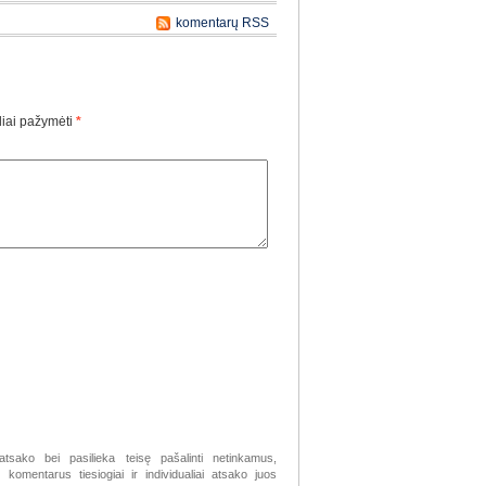
komentarų RSS
liai pažymėti
*
atsako bei pasilieka teisę pašalinti netinkamus,
komentarus tiesiogiai ir individualiai atsako juos