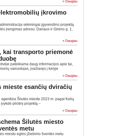
» Daugiau
 elektromobilių įkrovimo
administracija sėkmingai įgyvendino projektą
lės įrengimas adresu: Dariaus ir Girėno g. 1,
» Daugiau
, kai transporto priemonė
 duobę
dvėje pateikiama daug informacijos apie tai,
emonių vairuotojas, įvažiavęs į kelyje
» Daugiau
ės mieste esančių dviračių
agentūra Šilutės mieste 2023 m. pagal Kelių
įvykdė pilotinį projektą –
» Daugiau
schema Šilutės miesto
šventės metu
ės miesto eglės įžiebimo šventės metu.