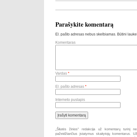
Parašykite komentarą
El. pašto adresas nebus skelbiamas.
Būtini lauke
Komentaras
Vardas
*
El. pašto adresas
*
Interneto puslapis
„Šilutės žinios” redakcija už komentarų turinį ne
pažeidžiančius įstatymus skaitytojų komentarus. Už 