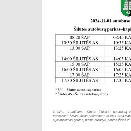
Griežtai draudžiama „Šilutės žinios.lt“ paskelbtą i
tradicinėse žiniasklaidos priemonėse ar kitur arba pla
o jei sutikimas gautas, būtina nurodyti „Šilutės žinios.lt“ k