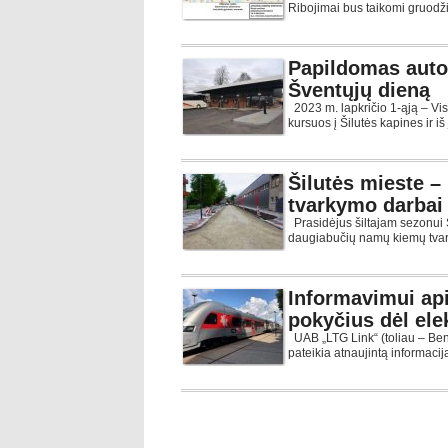
Ribojimai bus taikomi gruo
Papildomas auto
Šventųjų dieną
2023 m. lapkričio 1-ąją – V
kursuos į Šilutės kapines ir iš 
Šilutės mieste –
tvarkymo darbai
Prasidėjus šiltajam sezonui Š
daugiabučių namų kiemų tvar
Informavimui api
pokyčius dėl elek
UAB „LTG Link“ (toliau – Ben
pateikia atnaujintą informaci