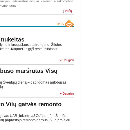
žiamojon, administracinėn ar civilinėn atsakomybėn.
s komentarus.
Į viršų
RSS
 nukeltas
mų ir kruopštaus pasirengimo, Šilutės
eltas. Kitąmet jis grįš restauruotas ir
» Daugiau
buso maršrutas Visų
isų Šventųjų dieną – papildomas autobusas
jų.
» Daugiau
to Vilų gatvės remonto
ovas UAB „Inkomsta&Co“ pradėjo Šilutės
akų paprastojo remonto darbus. Šiuo projektu