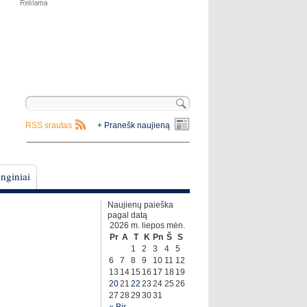
RSS srautas
+ Pranešk naujieną
__________________________________
nginiai
Naujienų paieška
pagal datą
2026 m. liepos mėn.
Pr
A
T
K
Pn
Š
S
1
2
3
4
5
6
7
8
9
10
11
12
13
14
15
16
17
18
19
20
21
22
23
24
25
26
27
28
29
30
31