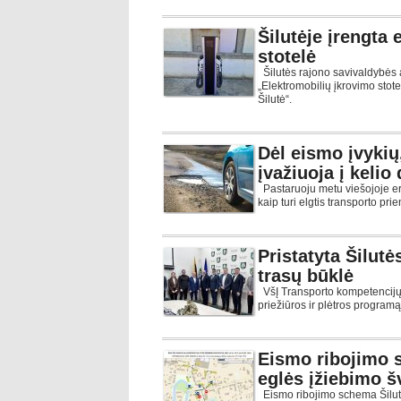
Šilutėje įrengta
stotelė
Šilutės rajono savivaldybės 
„Elektromobilių įkrovimo stote
Šilutė“.
Dėl eismo įvykių
įvažiuoja į kelio
Pastaruoju metu viešojoje er
kaip turi elgtis transporto pri
Pristatyta Šilut
trasų būklė
VšĮ Transporto kompetencijų 
priežiūros ir plėtros programą 
Eismo ribojimo 
eglės įžiebimo 
Eismo ribojimo schema Šilut