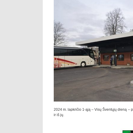
2024 m. lapkričio 1-ąją – Visų Šventųjų dieną – 
ir iš jų.