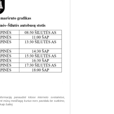
nformaciją panaudoti kitose interneto svetainėse,
tinti mūsų medžiagą kuriuo nors pavidalu be sutikimo,
aip šaltinį.