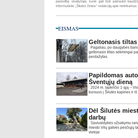
paskelbę skaitytojai, kurie gali būti patraukti baud
Informuokite „Šilutės žinios” redakciją apie netinkamu
EISMAS
Geltonasis tiltas
Pagaliau, po daugybės bandy
geltonasis tiltas sėkmingai pak
perdažytas.
Papildomas auto
Šventųjų dieną
2024 m. lapkričio 1-ąją – V
kursuos į Šilutės kapines ir iš 
Dėl Šilutės mies
darbų
Savivaldybės užsakymu rang
miesto Vilų gatvės pėsčiųjų t
vietoje